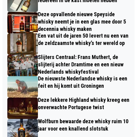
iedereen in de kast moeten hebben
Deze opvallende nieuwe Speyside
whisky neemt je in een glas mee door 5
decennia whisky maken
Een vat uit de jaren 50 levert nu een van
de zeldzaamste whisky’s ter wereld op
Slijters Centraal: Frans Muthert, de
slijterij achter Dramtime en een nieuw
Nederlands whiskyfestival
De nieuwste Nederlandse whisky is een
feit en hij komt uit Groningen
Deze lekkere Highland whisky kreeg een
onverwachte Portugese twist
Wolfburn bewaarde deze whisky ruim 10
jaar voor een knallend slotstuk