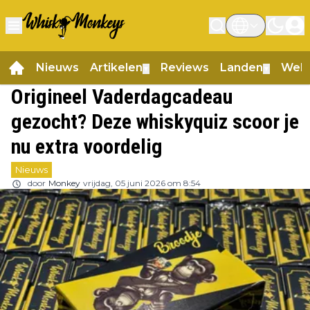
Nieuws
Artikelen
Reviews
Landen
Web
▼
▼
Origineel Vaderdagcadeau
gezocht? Deze whiskyquiz scoor je
nu extra voordelig
Nieuws
door
Monkey
vrijdag, 05 juni 2026 om 8:54