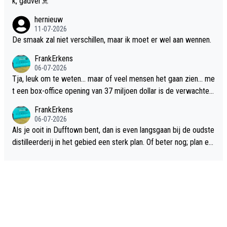
k, gadver☠️
hernieuw
11-07-2026
De smaak zal niet verschillen, maar ik moet er wel aan wennen.
FrankErkens
06-07-2026
Tja, leuk om te weten... maar of veel mensen het gaan zien... me
t een box-office opening van 37 miljoen dollar is de verwachte
flop een feit.
FrankErkens
06-07-2026
Als je ooit in Dufftown bent, dan is even langsgaan bij de oudste
distilleerderij in het gebied een sterk plan. Of beter nog; plan ee
n overnachting in de B&B Abbeyfield, boek de kamer Hogshead
en je hebt vanuit je slaapkamer heel mooi uitzicht op de distille
erderij zelf!