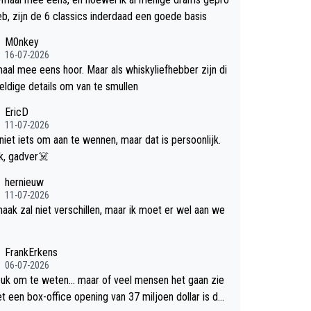
efd heb, zijn de 6 classics inderdaad een goede basis
M0nkey
16-07-2026
aal mee eens hoor. Maar als whiskyliefhebber zijn di
eldige details om van te smullen
EricD
11-07-2026
 niet iets om aan te wennen, maar dat is persoonlijk.
Uit blik, gadver☠️
hernieuw
11-07-2026
aak zal niet verschillen, maar ik moet er wel aan we
FrankErkens
06-07-2026
leuk om te weten... maar of veel mensen het gaan zie
et een box-office opening van 37 miljoen dollar is de