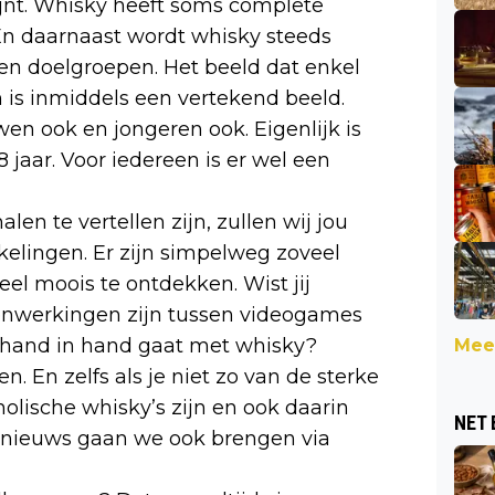
jnt. Whisky heeft soms complete
 En daarnaast wordt whisky steeds
ten doelgroepen. Het beeld dat enkel
is inmiddels een vertekend beeld.
n ook en jongeren ook. Eigenlijk is
jaar. Voor iedereen is er wel een
len te vertellen zijn, zullen wij jou
kelingen. Er zijn simpelweg zoveel
el moois te ontdekken. Wist jij
enwerkingen zijn tussen videogames
c hand in hand gaat met whisky?
Meer
. En zelfs als je niet zo van de sterke
olische whisky’s zijn en ook daarin
NET 
at nieuws gaan we ook brengen via