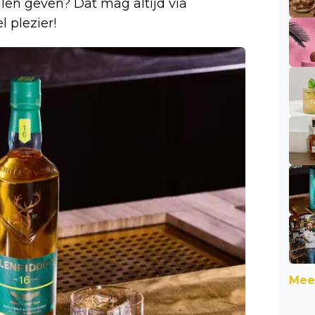
llen geven? Dat mag altijd via
el plezier!
Meer