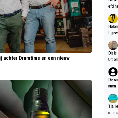
Helem
t gew
Dit is
erij achter Dramtime en een nieuw
De sm
nnen.
Tja, 
n... m