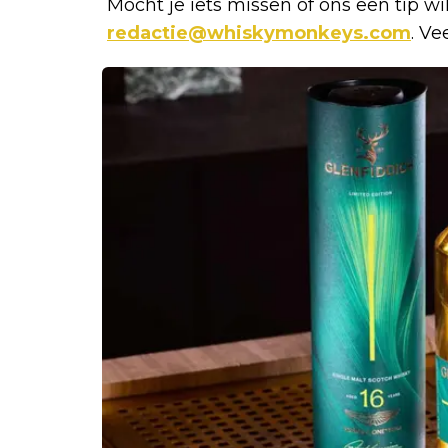
Mocht je iets missen of ons een tip wi
redactie@whiskymonkeys.com
. Ve