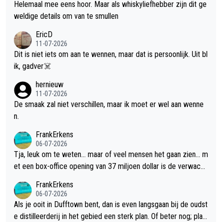
Helemaal mee eens hoor. Maar als whiskyliefhebber zijn dit ge
weldige details om van te smullen
EricD
11-07-2026
Dit is niet iets om aan te wennen, maar dat is persoonlijk. Uit bl
ik, gadver☠️
hernieuw
11-07-2026
De smaak zal niet verschillen, maar ik moet er wel aan wenne
n.
FrankErkens
06-07-2026
Tja, leuk om te weten... maar of veel mensen het gaan zien... m
et een box-office opening van 37 miljoen dollar is de verwacht
e flop een feit.
FrankErkens
06-07-2026
Als je ooit in Dufftown bent, dan is even langsgaan bij de oudst
e distilleerderij in het gebied een sterk plan. Of beter nog; plan