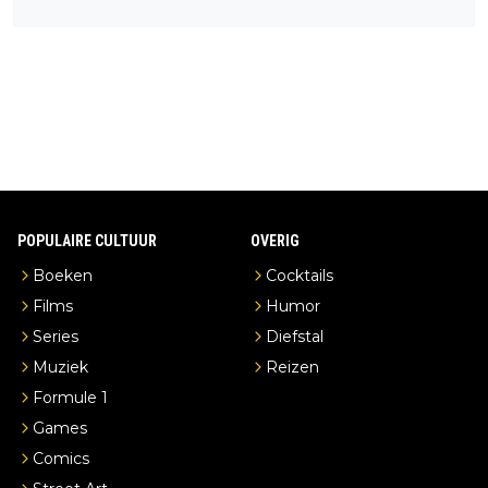
een overnachting in de B&B Abbeyfield, boek de kamer Hogsh
ead en je hebt vanuit je slaapkamer heel mooi uitzicht op de di
stilleerderij zelf!
POPULAIRE CULTUUR
OVERIG
Boeken
Cocktails
Films
Humor
Series
Diefstal
Muziek
Reizen
Formule 1
Games
Comics