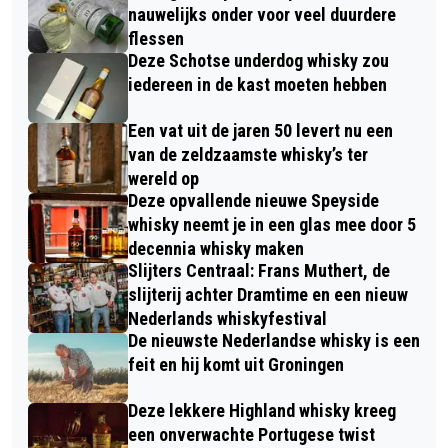
nauwelijks onder voor veel duurdere
flessen
Deze Schotse underdog whisky zou
iedereen in de kast moeten hebben
Een vat uit de jaren 50 levert nu een
van de zeldzaamste whisky’s ter
wereld op
Deze opvallende nieuwe Speyside
whisky neemt je in een glas mee door 5
decennia whisky maken
Slijters Centraal: Frans Muthert, de
slijterij achter Dramtime en een nieuw
Nederlands whiskyfestival
De nieuwste Nederlandse whisky is een
feit en hij komt uit Groningen
Deze lekkere Highland whisky kreeg
een onverwachte Portugese twist