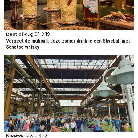
•
Best of
aug 01, 9:19
Vergeet de highball: deze zomer drink je een Skyeball met
Schotse whisky
•
Nieuws
jul 31, 13:22