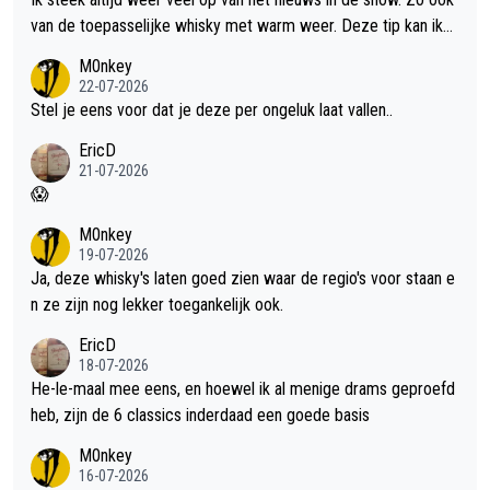
van de toepasselijke whisky met warm weer. Deze tip kan ik
met dit weer wel gebruiken.
M0nkey
22-07-2026
Stel je eens voor dat je deze per ongeluk laat vallen..
EricD
21-07-2026
😱
M0nkey
19-07-2026
Ja, deze whisky's laten goed zien waar de regio's voor staan e
n ze zijn nog lekker toegankelijk ook.
EricD
18-07-2026
He-le-maal mee eens, en hoewel ik al menige drams geproefd
heb, zijn de 6 classics inderdaad een goede basis
M0nkey
16-07-2026