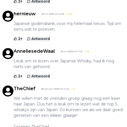
2
+
Antwoord
hernieuw
23 juli 2023 om 12:43
+
142
Japanse godendrank, voor mij helemaal nieuw. Tijd om
eens wat te proeven.
2
+
Antwoord
AnneliesedeWaal
23 juli 2023 om 11:27
+
15
Leuk om te lezen over Japanse Whisky, had ik nog
niets van gehoord.
2
+
Antwoord
TheChief
06 januari 2023 om 11:44
+
3
We willen met de vrienden groep graag nog een keer
naar Japan. Dus het is leuk om te lezen wat de top 5
whiskys zijn van Japan. Zo kunnen we als we daar goed
genieten van een lekker glaasje!
Groetjes TheChief