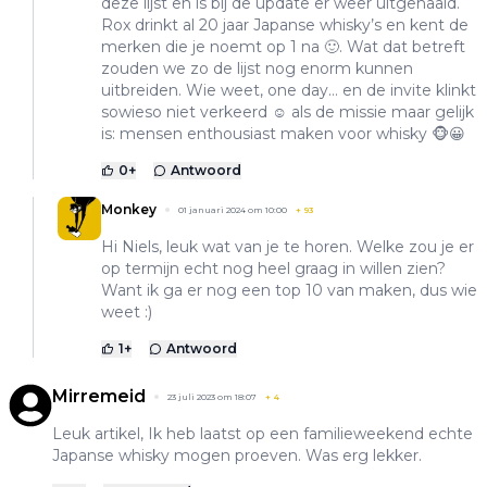
deze lijst en is bij de update er weer uitgehaald.
Rox drinkt al 20 jaar Japanse whisky’s en kent de
merken die je noemt op 1 na 🙂. Wat dat betreft
zouden we zo de lijst nog enorm kunnen
uitbreiden. Wie weet, one day… en de invite klinkt
sowieso niet verkeerd ☺️ als de missie maar gelijk
is: mensen enthousiast maken voor whisky 🐵😀
0
+
Antwoord
Monkey
01 januari 2024 om 10:00
+
93
Hi Niels, leuk wat van je te horen. Welke zou je er
op termijn echt nog heel graag in willen zien?
Want ik ga er nog een top 10 van maken, dus wie
weet :)
1
+
Antwoord
Mirremeid
23 juli 2023 om 18:07
+
4
Leuk artikel, Ik heb laatst op een familieweekend echte
Japanse whisky mogen proeven. Was erg lekker.