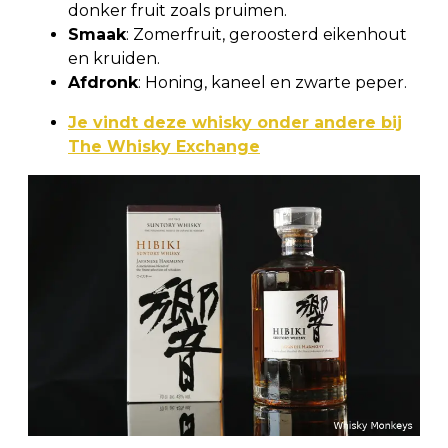
donker fruit zoals pruimen.
Smaak
: Zomerfruit, geroosterd eikenhout
en kruiden.
Afdronk
: Honing, kaneel en zwarte peper.
Je vindt deze whisky onder andere bij
The Whisky Exchange