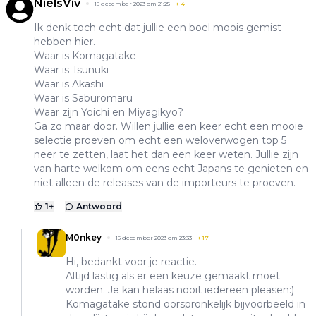
NielsViv
15 december 2023 om 21:25
+
4
Ik denk toch echt dat jullie een boel moois gemist
hebben hier.
Waar is Komagatake
Waar is Tsunuki
Waar is Akashi
Waar is Saburomaru
Waar zijn Yoichi en Miyagikyo?
Ga zo maar door. Willen jullie een keer echt een mooie
selectie proeven om echt een weloverwogen top 5
neer te zetten, laat het dan een keer weten. Jullie zijn
van harte welkom om eens echt Japans te genieten en
niet alleen de releases van de importeurs te proeven.
1
+
Antwoord
M0nkey
15 december 2023 om 23:33
+
17
Hi, bedankt voor je reactie.
Altijd lastig als er een keuze gemaakt moet
worden. Je kan helaas nooit iedereen pleasen:)
Komagatake stond oorspronkelijk bijvoorbeeld in