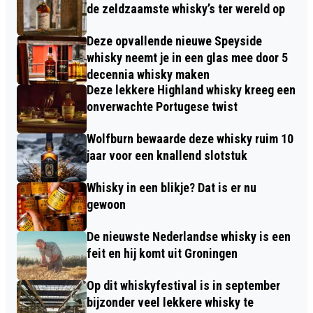
de zeldzaamste whisky’s ter wereld op
Deze opvallende nieuwe Speyside
whisky neemt je in een glas mee door 5
decennia whisky maken
Deze lekkere Highland whisky kreeg een
onverwachte Portugese twist
Wolfburn bewaarde deze whisky ruim 10
jaar voor een knallend slotstuk
Whisky in een blikje? Dat is er nu
gewoon
De nieuwste Nederlandse whisky is een
feit en hij komt uit Groningen
Op dit whiskyfestival is in september
bijzonder veel lekkere whisky te