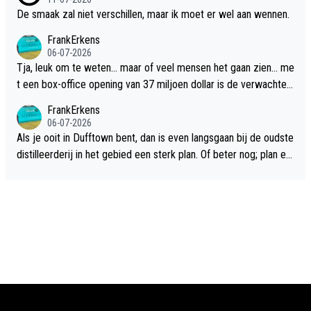
De smaak zal niet verschillen, maar ik moet er wel aan wennen.
FrankErkens
06-07-2026
Tja, leuk om te weten... maar of veel mensen het gaan zien... me
t een box-office opening van 37 miljoen dollar is de verwachte
flop een feit.
FrankErkens
06-07-2026
Als je ooit in Dufftown bent, dan is even langsgaan bij de oudste
distilleerderij in het gebied een sterk plan. Of beter nog; plan ee
n overnachting in de B&B Abbeyfield, boek de kamer Hogshead
en je hebt vanuit je slaapkamer heel mooi uitzicht op de distille
erderij zelf!