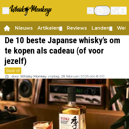
Nieuws
Artikelen
Reviews
Landen
Web
▼
▼
De 10 beste Japanse whisky’s om
te kopen als cadeau (of voor
jezelf)
Best of
door
Whisky Monkey
vrijdag, 28 februari 2025 om 8:00