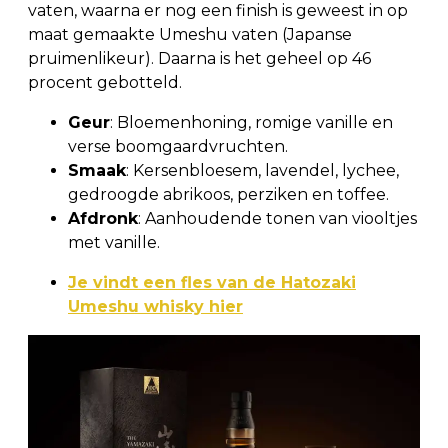
vaten, waarna er nog een finish is geweest in op
maat gemaakte Umeshu vaten (Japanse
pruimenlikeur). Daarna is het geheel op 46
procent gebotteld.
Geur
: Bloemenhoning, romige vanille en
verse boomgaardvruchten.
Smaak
: Kersenbloesem, lavendel, lychee,
gedroogde abrikoos, perziken en toffee.
Afdronk
: Aanhoudende tonen van viooltjes
met vanille.
Je vindt een fles van de Hatozaki
Umeshu whisky hier