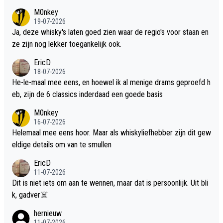
M0nkey
19-07-2026
Ja, deze whisky's laten goed zien waar de regio's voor staan en
ze zijn nog lekker toegankelijk ook.
EricD
18-07-2026
He-le-maal mee eens, en hoewel ik al menige drams geproefd h
eb, zijn de 6 classics inderdaad een goede basis
M0nkey
16-07-2026
Helemaal mee eens hoor. Maar als whiskyliefhebber zijn dit gew
eldige details om van te smullen
EricD
11-07-2026
Dit is niet iets om aan te wennen, maar dat is persoonlijk. Uit bli
k, gadver☠️
hernieuw
11-07-2026