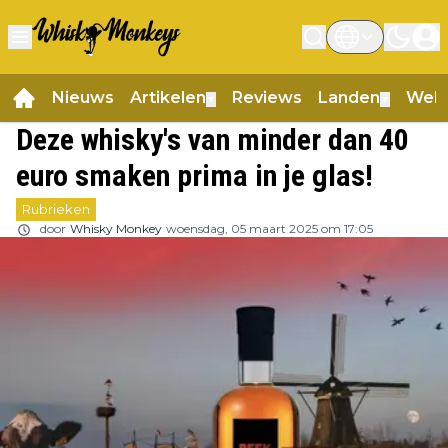
Nieuws
Artikelen
Reviews
Landen
Web
▼
▼
Deze whisky's van minder dan 40
euro smaken prima in je glas!
Rubrieken
door
Whisky Monkey
woensdag, 05 maart 2025 om 17:05