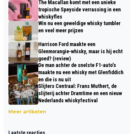
The Macallan komt met een unieke
tropische Speyside verrassing in een
whiskyfles
Win nu een geweldige whisky tumbler
en veel meer prijzen
Harrison Ford maakte een
Glenmorangie-whisky, maar is hij echt
goed? (review)
De man achter de snelste F1-auto's
maakte nu een whisky met Glenfiddich
en die is nu uit
Slijters Centraal: Frans Muthert, de
slijterij achter Dramtime en een nieuw
Nederlands whiskyfestival
Meer artikelen
Laatste reacties