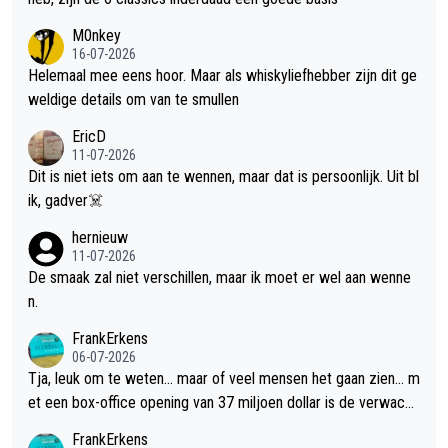
M0nkey
16-07-2026
Helemaal mee eens hoor. Maar als whiskyliefhebber zijn dit ge
weldige details om van te smullen
EricD
11-07-2026
Dit is niet iets om aan te wennen, maar dat is persoonlijk. Uit bl
ik, gadver☠️
hernieuw
11-07-2026
De smaak zal niet verschillen, maar ik moet er wel aan wenne
n.
FrankErkens
06-07-2026
Tja, leuk om te weten... maar of veel mensen het gaan zien... m
et een box-office opening van 37 miljoen dollar is de verwacht
e flop een feit.
FrankErkens