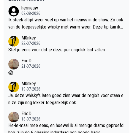
hernieuw
02-08-2026
Ik steek altijd weer veel op van het nieuws in de show. Zo ook
van de toepasselijke whisky met warm weer. Deze tip kan ik
met dit weer wel gebruiken.
M0nkey
22-07-2026
Stel je eens voor dat je deze per ongeluk laat vallen..
EricD
21-07-2026
😱
M0nkey
19-07-2026
Ja, deze whisky's laten goed zien waar de regio's voor staan e
n ze zijn nog lekker toegankelijk ook.
EricD
18-07-2026
He-le-maal mee eens, en hoewel ik al menige drams geproefd
heb, zijn de 6 classics inderdaad een goede basis