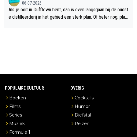
06-07-2026
Als je ooit in Dufftown bent, dan is even langsgaan bij de oudst
e distilleerderij in het gebied een sterk plan. Of beter nog; plan
een overnachting in de B&B Abbeyfield, boek de kamer Hogsh
ead en je hebt vanuit je slaapkamer heel mooi uitzicht op de di
stilleerderij zelf!
POPULAIRE CULTUUR
OVERIG
Boeken
Cocktails
Films
Humor
Series
Diefstal
Muziek
Reizen
Formule 1