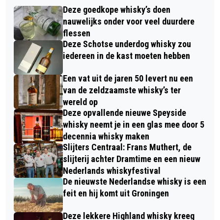
Deze goedkope whisky’s doen
nauwelijks onder voor veel duurdere
flessen
Deze Schotse underdog whisky zou
iedereen in de kast moeten hebben
Een vat uit de jaren 50 levert nu een
van de zeldzaamste whisky’s ter
wereld op
Deze opvallende nieuwe Speyside
whisky neemt je in een glas mee door 5
decennia whisky maken
Slijters Centraal: Frans Muthert, de
slijterij achter Dramtime en een nieuw
Nederlands whiskyfestival
De nieuwste Nederlandse whisky is een
feit en hij komt uit Groningen
Deze lekkere Highland whisky kreeg