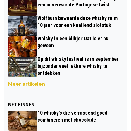
een onverwachte Portugese twist
Wolfburn bewaarde deze whisky ruim
10 jaar voor een knallend slotstuk
Whisky in een blikje? Dat is er nu
gewoon
Op dit whiskyfestival is in september
bijzonder veel lekkere whisky te
ontdekken
Meer artikelen
NET BINNEN
10 whisky’s die verrassend goed
combineren met chocolade