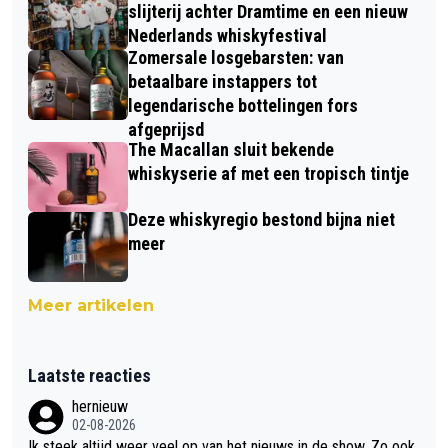
slijterij achter Dramtime en een nieuw
Nederlands whiskyfestival
Zomersale losgebarsten: van
betaalbare instappers tot
legendarische bottelingen fors
afgeprijsd
The Macallan sluit bekende
whiskyserie af met een tropisch tintje
Deze whiskyregio bestond bijna niet
meer
Meer artikelen
Laatste reacties
hernieuw
02-08-2026
Ik steek altijd weer veel op van het nieuws in de show. Zo ook