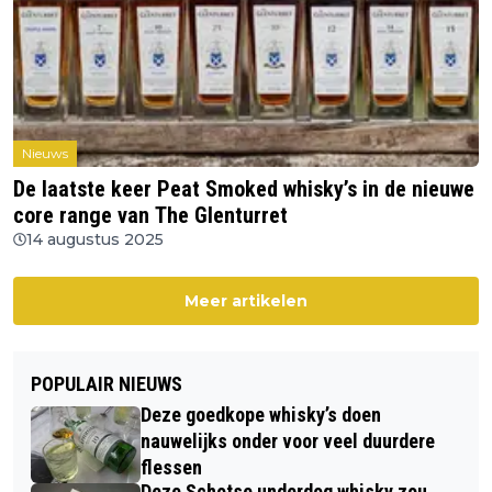
Nieuws
De laatste keer Peat Smoked whisky’s in de nieuwe
core range van The Glenturret
14 augustus 2025
Meer artikelen
POPULAIR NIEUWS
Deze goedkope whisky’s doen
nauwelijks onder voor veel duurdere
flessen
Deze Schotse underdog whisky zou