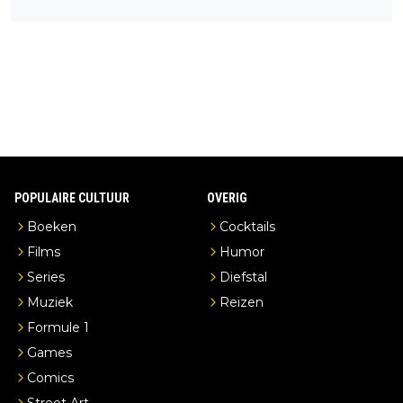
een overnachting in de B&B Abbeyfield, boek de kamer Hogsh
ead en je hebt vanuit je slaapkamer heel mooi uitzicht op de di
stilleerderij zelf!
POPULAIRE CULTUUR
OVERIG
Boeken
Cocktails
Films
Humor
Series
Diefstal
Muziek
Reizen
Formule 1
Games
Comics
Street Art