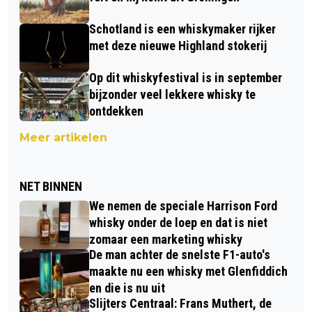
Schotland is een whiskymaker rijker
met deze nieuwe Highland stokerij
Op dit whiskyfestival is in september
bijzonder veel lekkere whisky te
ontdekken
Meer artikelen
NET BINNEN
We nemen de speciale Harrison Ford
whisky onder de loep en dat is niet
zomaar een marketing whisky
De man achter de snelste F1-auto's
maakte nu een whisky met Glenfiddich
en die is nu uit
Slijters Centraal: Frans Muthert, de