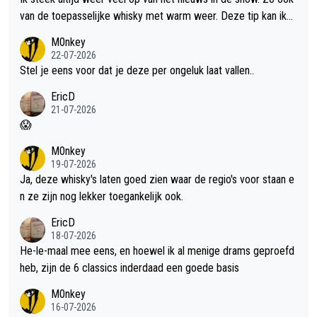
van de toepasselijke whisky met warm weer. Deze tip kan ik
met dit weer wel gebruiken.
M0nkey
22-07-2026
Stel je eens voor dat je deze per ongeluk laat vallen..
EricD
21-07-2026
😱
M0nkey
19-07-2026
Ja, deze whisky's laten goed zien waar de regio's voor staan e
n ze zijn nog lekker toegankelijk ook.
EricD
18-07-2026
He-le-maal mee eens, en hoewel ik al menige drams geproefd
heb, zijn de 6 classics inderdaad een goede basis
M0nkey
16-07-2026