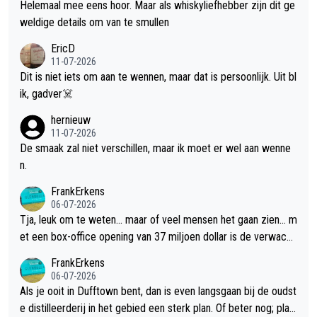
Helemaal mee eens hoor. Maar als whiskyliefhebber zijn dit ge
weldige details om van te smullen
EricD
11-07-2026
Dit is niet iets om aan te wennen, maar dat is persoonlijk. Uit bl
ik, gadver☠️
hernieuw
11-07-2026
De smaak zal niet verschillen, maar ik moet er wel aan wenne
n.
FrankErkens
06-07-2026
Tja, leuk om te weten... maar of veel mensen het gaan zien... m
et een box-office opening van 37 miljoen dollar is de verwacht
e flop een feit.
FrankErkens
06-07-2026
Als je ooit in Dufftown bent, dan is even langsgaan bij de oudst
e distilleerderij in het gebied een sterk plan. Of beter nog; plan