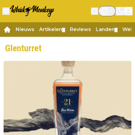
Nieuws
Artikelen
Reviews
Landen
Web
▼
▼
Glenturret