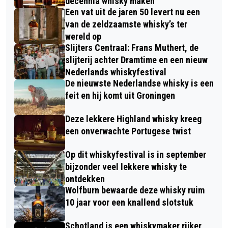
decennia whisky maken
Een vat uit de jaren 50 levert nu een
van de zeldzaamste whisky’s ter
wereld op
Slijters Centraal: Frans Muthert, de
slijterij achter Dramtime en een nieuw
Nederlands whiskyfestival
De nieuwste Nederlandse whisky is een
feit en hij komt uit Groningen
Deze lekkere Highland whisky kreeg
een onverwachte Portugese twist
Op dit whiskyfestival is in september
bijzonder veel lekkere whisky te
ontdekken
Wolfburn bewaarde deze whisky ruim
10 jaar voor een knallend slotstuk
Schotland is een whiskymaker rijker