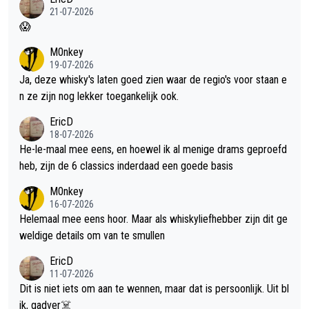
21-07-2026
😱
M0nkey
19-07-2026
Ja, deze whisky's laten goed zien waar de regio's voor staan e
n ze zijn nog lekker toegankelijk ook.
EricD
18-07-2026
He-le-maal mee eens, en hoewel ik al menige drams geproefd
heb, zijn de 6 classics inderdaad een goede basis
M0nkey
16-07-2026
Helemaal mee eens hoor. Maar als whiskyliefhebber zijn dit ge
weldige details om van te smullen
EricD
11-07-2026
Dit is niet iets om aan te wennen, maar dat is persoonlijk. Uit bl
ik, gadver☠️