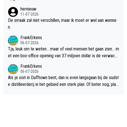
hernieuw
11-07-2026
De smaak zal niet verschillen, maar ik moet er wel aan wenne
n.
FrankErkens
06-07-2026
Tja, leuk om te weten... maar of veel mensen het gaan zien... m
et een box-office opening van 37 miljoen dollar is de verwacht
e flop een feit.
FrankErkens
06-07-2026
Als je ooit in Dufftown bent, dan is even langsgaan bij de oudst
e distilleerderij in het gebied een sterk plan. Of beter nog; plan
een overnachting in de B&B Abbeyfield, boek de kamer Hogsh
ead en je hebt vanuit je slaapkamer heel mooi uitzicht op de di
stilleerderij zelf!