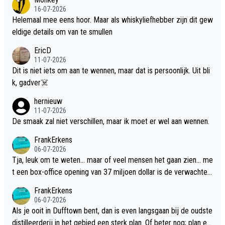
16-07-2026
Helemaal mee eens hoor. Maar als whiskyliefhebber zijn dit gew
eldige details om van te smullen
EricD
11-07-2026
Dit is niet iets om aan te wennen, maar dat is persoonlijk. Uit bli
k, gadver☠️
hernieuw
11-07-2026
De smaak zal niet verschillen, maar ik moet er wel aan wennen.
FrankErkens
06-07-2026
Tja, leuk om te weten... maar of veel mensen het gaan zien... me
t een box-office opening van 37 miljoen dollar is de verwachte
flop een feit.
FrankErkens
06-07-2026
Als je ooit in Dufftown bent, dan is even langsgaan bij de oudste
distilleerderij in het gebied een sterk plan. Of beter nog; plan ee