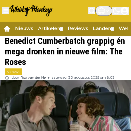
Nieuws
Artikelen
Reviews
Landen
Web
▼
▼
Benedict Cumberbatch grappig én
mega dronken in nieuwe film: The
Roses
Nieuws
door
Rox van der Helm
zaterdag, 30 augustus 2025 om 8:03