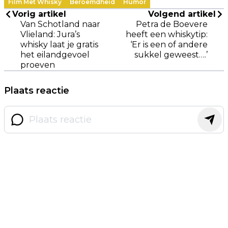
Film Met Whisky
Beroemdheid
Humor
Vorig artikel
Volgend artikel
Van Schotland naar
Petra de Boevere
Vlieland: Jura’s
heeft een whiskytip:
whisky laat je gratis
‘Er is een of andere
het eilandgevoel
sukkel geweest….’
proeven
Plaats reactie