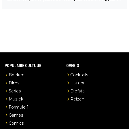
n overnachting in de B&B Abbeyfield, boek de kamer Hogshead
en je hebt vanuit je slaapkamer heel mooi uitzicht op de distille
erderij zelf!
POPULAIRE CULTUUR
OVERIG
Boeken
Cocktails
Films
Humor
Series
Diefstal
Muziek
Reizen
Formule 1
Games
Comics