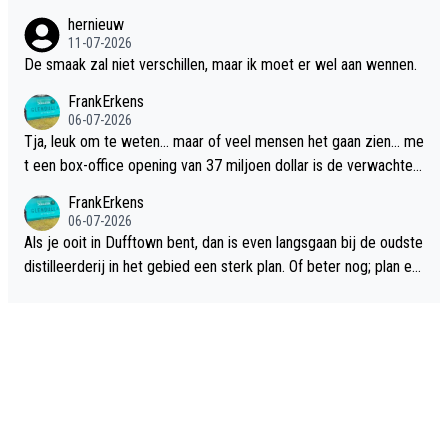
hernieuw
11-07-2026
De smaak zal niet verschillen, maar ik moet er wel aan wennen.
FrankErkens
06-07-2026
Tja, leuk om te weten... maar of veel mensen het gaan zien... me
t een box-office opening van 37 miljoen dollar is de verwachte
flop een feit.
FrankErkens
06-07-2026
Als je ooit in Dufftown bent, dan is even langsgaan bij de oudste
distilleerderij in het gebied een sterk plan. Of beter nog; plan ee
n overnachting in de B&B Abbeyfield, boek de kamer Hogshead
en je hebt vanuit je slaapkamer heel mooi uitzicht op de distille
erderij zelf!