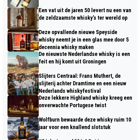
Een vat uit de jaren 50 levert nu een van
de zeldzaamste whisky’s ter wereld op
Deze opvallende nieuwe Speyside
whisky neemt je in een glas mee door 5
decennia whisky maken
De nieuwste Nederlandse whisky is een
feit en hij komt uit Groningen
Slijters Centraal: Frans Muthert, de
slijterij achter Dramtime en een nieuw
Nederlands whiskyfestival
Deze lekkere Highland whisky kreeg een
onverwachte Portugese twist
Wolfburn bewaarde deze whisky ruim 10
jaar voor een knallend slotstuk