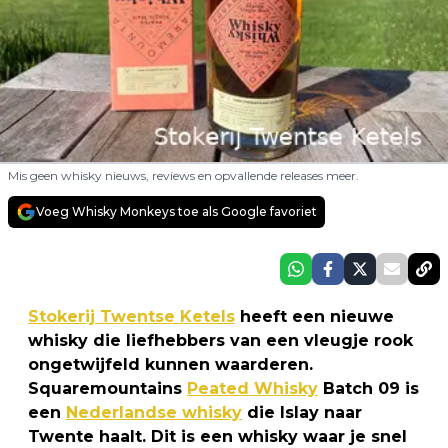
Mis geen whisky nieuws, reviews en opvallende releases meer.
Voeg Whisky Monkeys toe als Google favoriet
Stokerij Twentse Ketels
heeft een nieuwe
whisky die liefhebbers van een vleugje rook
ongetwijfeld kunnen waarderen.
Squaremountains
Peated Whisky
Batch 09 is
een
Nederlandse whisky
die Islay naar
Twente haalt. Dit is een whisky waar je snel