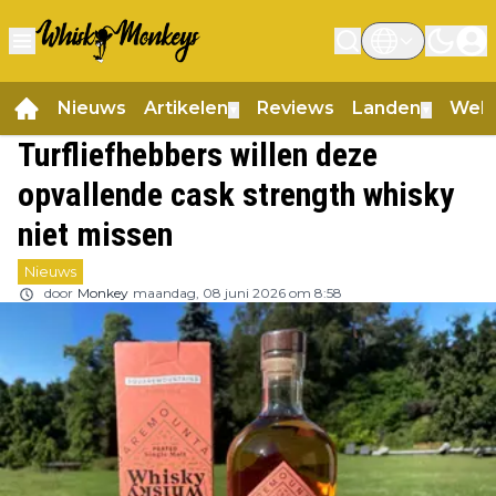
Nieuws
Artikelen
Reviews
Landen
Web
▼
▼
Turfliefhebbers willen deze
opvallende cask strength whisky
niet missen
Nieuws
door
Monkey
maandag, 08 juni 2026 om 8:58