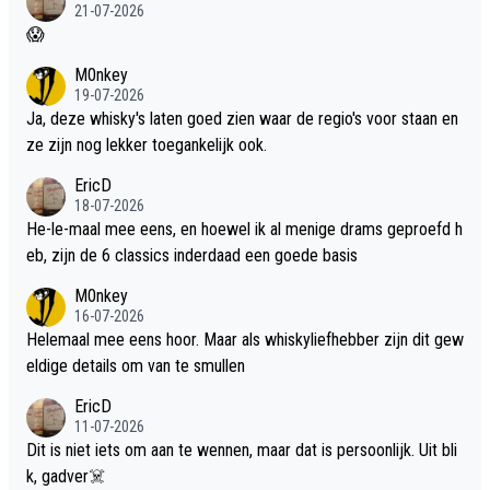
21-07-2026
😱
M0nkey
19-07-2026
Ja, deze whisky's laten goed zien waar de regio's voor staan en
ze zijn nog lekker toegankelijk ook.
EricD
18-07-2026
He-le-maal mee eens, en hoewel ik al menige drams geproefd h
eb, zijn de 6 classics inderdaad een goede basis
M0nkey
16-07-2026
Helemaal mee eens hoor. Maar als whiskyliefhebber zijn dit gew
eldige details om van te smullen
EricD
11-07-2026
Dit is niet iets om aan te wennen, maar dat is persoonlijk. Uit bli
k, gadver☠️