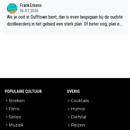
flop een feit.
FrankErkens
06-07-2026
Als je ooit in Dufftown bent, dan is even langsgaan bij de oudste
distilleerderij in het gebied een sterk plan. Of beter nog; plan ee
n overnachting in de B&B Abbeyfield, boek de kamer Hogshead
en je hebt vanuit je slaapkamer heel mooi uitzicht op de distille
erderij zelf!
POPULAIRE CULTUUR
OVERIG
Boeken
Cocktails
Films
Humor
Series
Diefstal
Muziek
Reizen