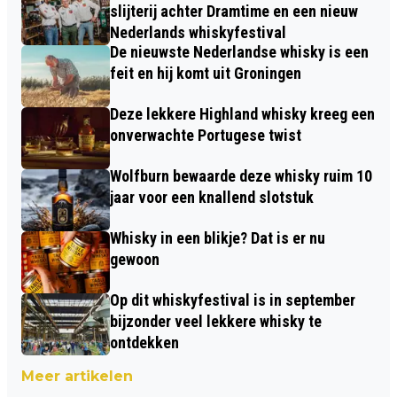
slijterij achter Dramtime en een nieuw
Nederlands whiskyfestival
De nieuwste Nederlandse whisky is een
feit en hij komt uit Groningen
Deze lekkere Highland whisky kreeg een
onverwachte Portugese twist
Wolfburn bewaarde deze whisky ruim 10
jaar voor een knallend slotstuk
Whisky in een blikje? Dat is er nu
gewoon
Op dit whiskyfestival is in september
bijzonder veel lekkere whisky te
ontdekken
Meer artikelen