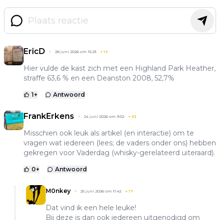
EricD
28 juni 2026 om 15:23
+
19
Hier vulde de kast zich met een Highland Park Heather,
straffe 63,6 % en een Deanston 2008, 52,7%
1
+
Antwoord
FrankErkens
24 juni 2026 om 9:52
+
33
Misschien ook leuk als artikel (en interactie) om te
vragen wat iedereen (lees; de vaders onder ons) hebben
gekregen voor Vaderdag (whisky-gerelateerd uiteraard).
0
+
Antwoord
M0nkey
25 juni 2026 om 11:42
+
17
Dat vind ik een hele leuke!
Bij deze is dan ook iedereen uitgenodigd om