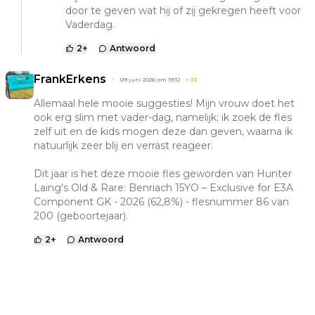
door te geven wat hij of zij gekregen heeft voor
Vaderdag.
2
+
Antwoord
FrankErkens
09 juni 2026 om 19:12
+
33
Allemaal hele mooie suggesties! Mijn vrouw doet het
ook erg slim met vader-dag, namelijk; ik zoek de fles
zelf uit en de kids mogen deze dan geven, waarna ik
natuurlijk zeer blij en verrast reageer.
Dit jaar is het deze mooie fles geworden van Hunter
Laing's Old & Rare: Benriach 15YO – Exclusive for E3A
Component GK - 2026 (62,8%) - flesnummer 86 van
200 (geboortejaar).
2
+
Antwoord