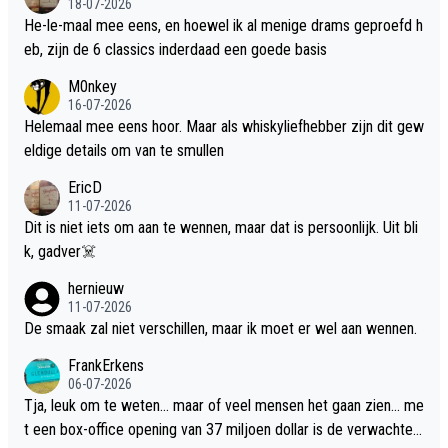
18-07-2026
He-le-maal mee eens, en hoewel ik al menige drams geproefd h
eb, zijn de 6 classics inderdaad een goede basis
M0nkey
16-07-2026
Helemaal mee eens hoor. Maar als whiskyliefhebber zijn dit gew
eldige details om van te smullen
EricD
11-07-2026
Dit is niet iets om aan te wennen, maar dat is persoonlijk. Uit bli
k, gadver☠️
hernieuw
11-07-2026
De smaak zal niet verschillen, maar ik moet er wel aan wennen.
FrankErkens
06-07-2026
Tja, leuk om te weten... maar of veel mensen het gaan zien... me
t een box-office opening van 37 miljoen dollar is de verwachte