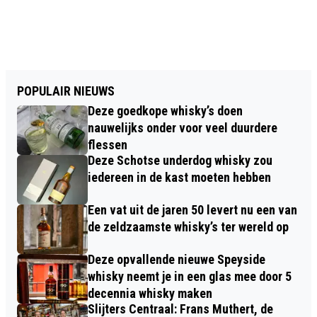
POPULAIR NIEUWS
Deze goedkope whisky’s doen
nauwelijks onder voor veel duurdere
flessen
Deze Schotse underdog whisky zou
iedereen in de kast moeten hebben
Een vat uit de jaren 50 levert nu een van
de zeldzaamste whisky’s ter wereld op
Deze opvallende nieuwe Speyside
whisky neemt je in een glas mee door 5
decennia whisky maken
Slijters Centraal: Frans Muthert, de