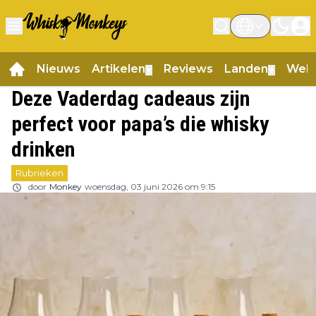
Nieuws
Artikelen
Reviews
Landen
Web
▼
▼
Deze Vaderdag cadeaus zijn
perfect voor papa’s die whisky
drinken
Rubrieken
door
Monkey
woensdag, 03 juni 2026 om 9:15