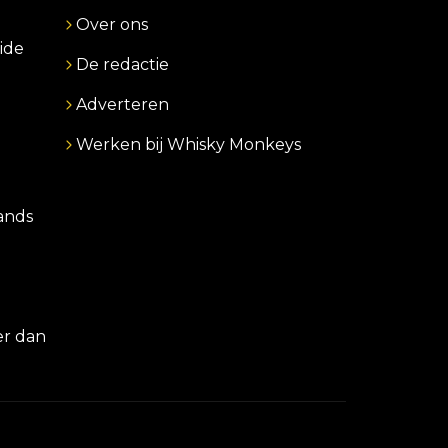
Over ons
ide
De redactie
Adverteren
Werken bij Whisky Monkeys
lands
er dan