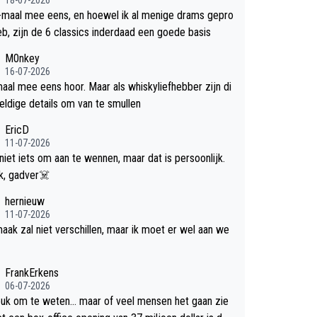
-maal mee eens, en hoewel ik al menige drams gepro
efd heb, zijn de 6 classics inderdaad een goede basis
M0nkey
16-07-2026
aal mee eens hoor. Maar als whiskyliefhebber zijn di
eldige details om van te smullen
EricD
11-07-2026
 niet iets om aan te wennen, maar dat is persoonlijk.
Uit blik, gadver☠️
hernieuw
11-07-2026
aak zal niet verschillen, maar ik moet er wel aan we
FrankErkens
06-07-2026
leuk om te weten... maar of veel mensen het gaan zie