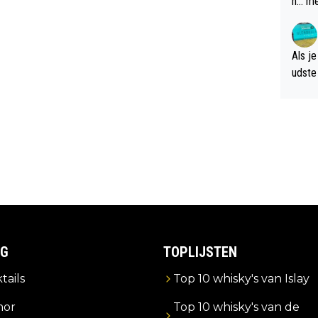
n... m
verwa
Als je
udste d
og; p
amer 
uitzic
IG
TOPLIJSTEN
tails
Top 10 whisky's van Islay
or
Top 10 whisky's van de