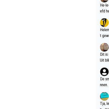
He-le
Helem
t gew
Dit is
De sm
nnen.
Tja, 