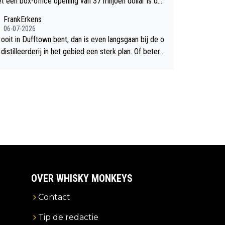
et een box-office opening van 37 miljoen dollar is de
chte flop een feit.
FrankErkens
06-07-2026
 ooit in Dufftown bent, dan is even langsgaan bij de o
istilleerderij in het gebied een sterk plan. Of beter n
lan een overnachting in de B&B Abbeyfield, boek de k
Hogshead en je hebt vanuit je slaapkamer heel mooi
ht op de distilleerderij zelf!
OVER WHISKY MONKEYS
Contact
Tip de redactie