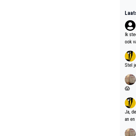
Laat
Ik st
ook v
kan i
Stel j
😱
Ja, d
an en 