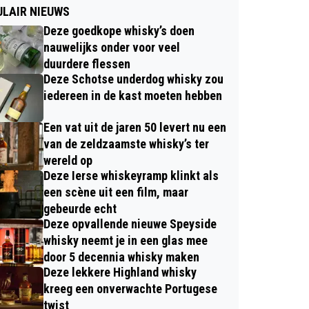
LAIR NIEUWS
Deze goedkope whisky’s doen
nauwelijks onder voor veel
duurdere flessen
Deze Schotse underdog whisky zou
iedereen in de kast moeten hebben
Een vat uit de jaren 50 levert nu een
van de zeldzaamste whisky’s ter
wereld op
Deze Ierse whiskeyramp klinkt als
een scène uit een film, maar
gebeurde echt
Deze opvallende nieuwe Speyside
whisky neemt je in een glas mee
door 5 decennia whisky maken
Deze lekkere Highland whisky
kreeg een onverwachte Portugese
twist