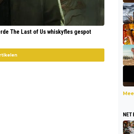
rde The Last of Us whiskyfles gespot
rtikelen
Meer
NET 