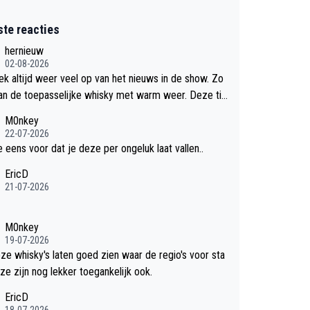
ste reacties
hernieuw
02-08-2026
eek altijd weer veel op van het nieuws in de show. Zo
an de toepasselijke whisky met warm weer. Deze tip
k met dit weer wel gebruiken.
M0nkey
22-07-2026
e eens voor dat je deze per ongeluk laat vallen..
EricD
21-07-2026
M0nkey
19-07-2026
eze whisky's laten goed zien waar de regio's voor sta
ze zijn nog lekker toegankelijk ook.
EricD
18-07-2026