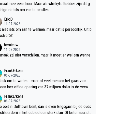
maal mee eens hoor. Maar als whiskyliefhebber zijn dit g
dige details om van te smullen
EricD
11-07-2026
is niet iets om aan te wennen, maar dat is persoonlijk. Uit b
ik, gadver☠️
hernieuw
11-07-2026
maak zal niet verschillen, maar ik moet er wel aan wenne
FrankErkens
06-07-2026
 leuk om te weten... maar of veel mensen het gaan zien...
een box-office opening van 37 miljoen dollar is de verwa
 flop een feit.
FrankErkens
06-07-2026
je ooit in Dufftown bent, dan is even langsgaan bij de ouds
tilleerderij in het gebied een sterk plan. Of beter nog; pla