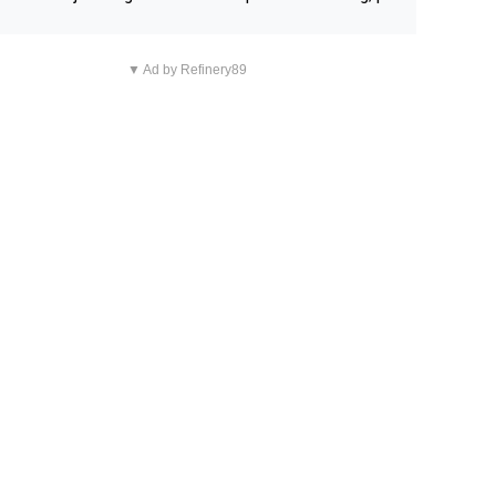
n overnachting in de B&B Abbeyfield, boek de kamer Hog
d en je hebt vanuit je slaapkamer heel mooi uitzicht op d
▼ Ad by Refinery89
tilleerderij zelf!