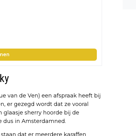
n ee
shea
e dis
men
sky
ue van de Ven) een afspraak heeft bij
n, er gezegd wordt dat ze vooral
 glaasje sherry hoorde bij de
 je dus in Amsterdamned.
t staan dat er meerdere karaffen