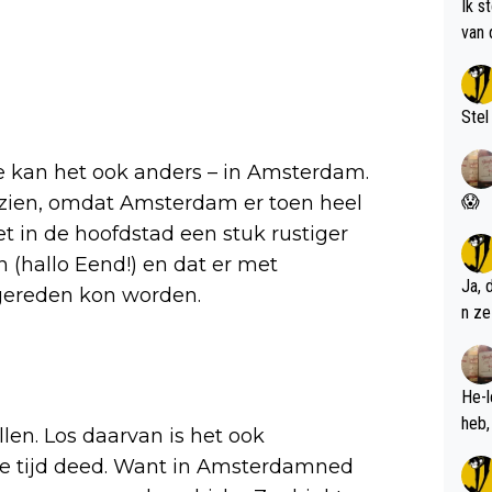
Ik s
van 
met 
Stel
 kan het ook anders – in Amsterdam.
e zien, omdat Amsterdam er toen heel
😱
t in de hoofdstad een stuk rustiger
 (hallo Eend!) en dat er met
Ja, 
gereden kon worden.
n ze
He-l
llen. Los daarvan is het ook
die tijd deed. Want in Amsterdamned