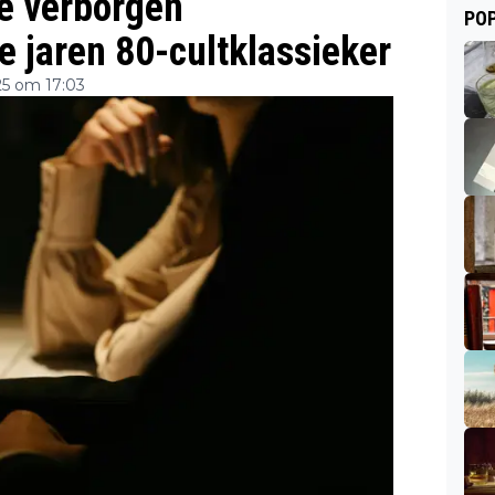
e verborgen
POP
e jaren 80-cultklassieker
5 om 17:03