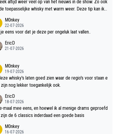
teek altijd weer veel op van het nieuws in de show. Zo ook
de toepasselijke whisky met warm weer. Deze tip kan ik
dit weer wel gebruiken.
M0nkey
22-07-2026
 je eens voor dat je deze per ongeluk laat vallen..
EricD
21-07-2026
M0nkey
19-07-2026
deze whisky's laten goed zien waar de regio's voor staan e
 zijn nog lekker toegankelijk ook.
EricD
18-07-2026
e-maal mee eens, en hoewel ik al menige drams geproefd
heb, zijn de 6 classics inderdaad een goede basis
M0nkey
16-07-2026