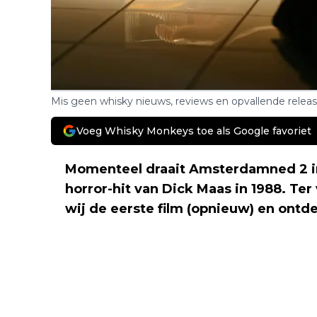
Mis geen whisky nieuws, reviews en opvallende relea
Voeg Whisky Monkeys toe als Google favoriet
Momenteel draait Amsterdamned 2 in
horror-hit van Dick Maas in 1988. Te
wij de eerste film (opnieuw) en ontd