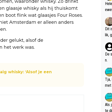
komen, waaronder whisky. Zo drinkt
Hele
en glaasje whisky als hij thuiskomt
ewel
n boot flink wat glaasjes Four Roses.
 niet Amsterdam er alleen anders
en.
Dit 
l
der gelukt, alsof de
n het werk was.
De s
n.
ig whisky: ‘Alsof je een
Tja,
met 
chte
Als 
te dis