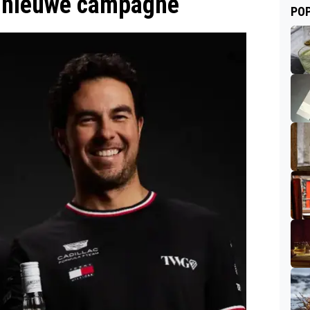
n nieuwe campagne
POP