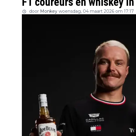
F1 coureurs en whiskey i
door
Monkey
woensdag, 04 maart 2026 om 17:17