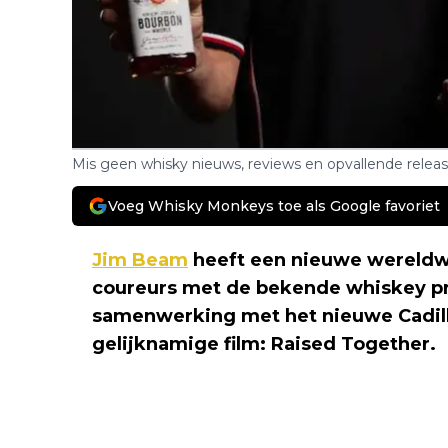
Mis geen whisky nieuws, reviews en opvallende relea
Voeg Whisky Monkeys toe als Google favoriet
Jim Beam
heeft een nieuwe wereldw
coureurs met de bekende whiskey p
samenwerking met het nieuwe Cadill
gelijknamige film: Raised Together.