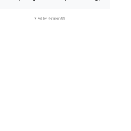
n overnachting in de B&B Abbeyfield, boek de kamer Hog
d en je hebt vanuit je slaapkamer heel mooi uitzicht op d
▼ Ad by Refinery89
tilleerderij zelf!