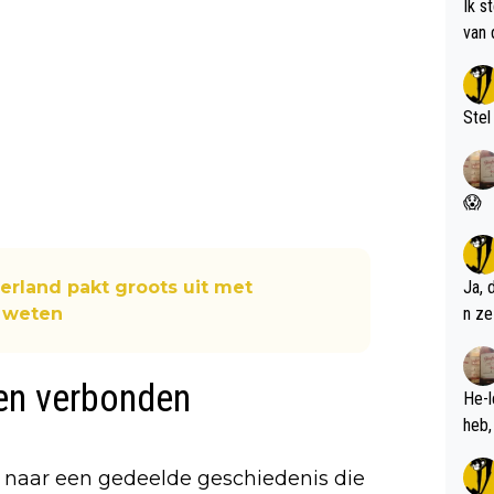
Ik s
van 
met 
Stel
😱
erland pakt groots uit met
Ja, 
e weten
n ze
ren verbonden
He-l
 naar een gedeelde geschiedenis die