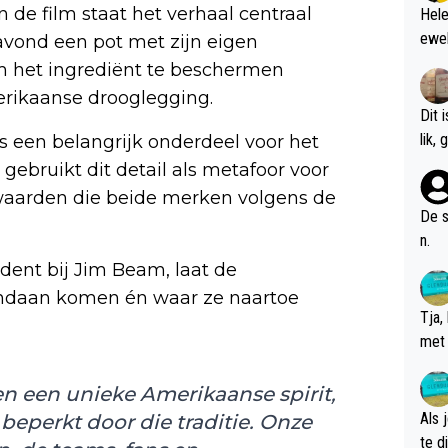
n de film staat het verhaal centraal
Hele
ewel
avond een pot met zijn eigen
 om het ingrediënt te beschermen
erikaanse drooglegging.
Dit 
l
s een belangrijk onderdeel voor het
m gebruikt dit detail als metafoor voor
waarden die beide merken volgens de
De s
n.
ident bij Jim Beam, laat de
ndaan komen én waar ze naartoe
Tja,
met 
chte
n een unieke Amerikaanse spirit,
Als 
 beperkt door die traditie. Onze
te dis