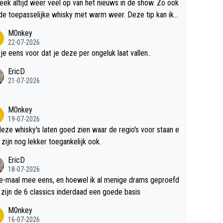
teek altijd weer veel op van het nieuws in de show. Zo ook
de toepasselijke whisky met warm weer. Deze tip kan ik
dit weer wel gebruiken.
M0nkey
22-07-2026
 je eens voor dat je deze per ongeluk laat vallen..
EricD
21-07-2026
M0nkey
19-07-2026
deze whisky's laten goed zien waar de regio's voor staan e
 zijn nog lekker toegankelijk ook.
EricD
18-07-2026
e-maal mee eens, en hoewel ik al menige drams geproefd
heb, zijn de 6 classics inderdaad een goede basis
M0nkey
16-07-2026