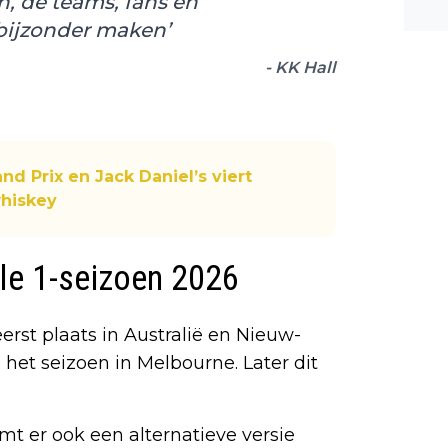
 de teams, fans en
n ee
bijzonder maken’
shea
e dis
- KK Hall
d Prix en Jack Daniel’s viert
hiskey
le 1-seizoen 2026
rst plaats in Australië en Nieuw-
het seizoen in Melbourne. Later dit
t er ook een alternatieve versie