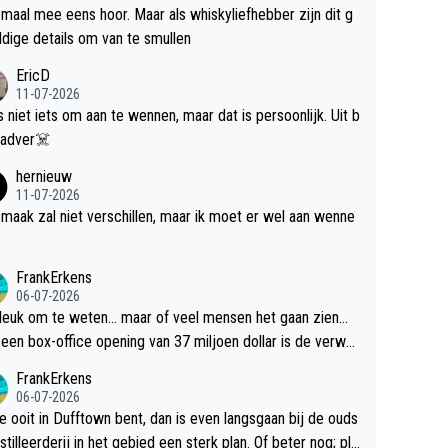
maal mee eens hoor. Maar als whiskyliefhebber zijn dit g
dige details om van te smullen
EricD
11-07-2026
is niet iets om aan te wennen, maar dat is persoonlijk. Uit b
ik, gadver☠️
hernieuw
11-07-2026
maak zal niet verschillen, maar ik moet er wel aan wenne
FrankErkens
06-07-2026
 leuk om te weten... maar of veel mensen het gaan zien...
een box-office opening van 37 miljoen dollar is de verwa
 flop een feit.
FrankErkens
06-07-2026
je ooit in Dufftown bent, dan is even langsgaan bij de ouds
tilleerderij in het gebied een sterk plan. Of beter nog; pla