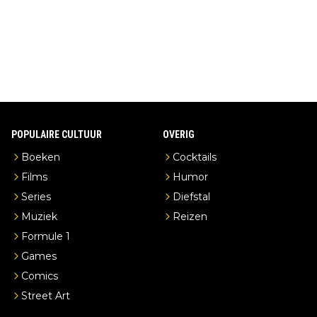
en je hebt vanuit je slaapkamer heel mooi uitzicht op de distille
erderij zelf!
POPULAIRE CULTUUR
OVERIG
Boeken
Cocktails
Films
Humor
Series
Diefstal
Muziek
Reizen
Formule 1
Games
Comics
Street Art