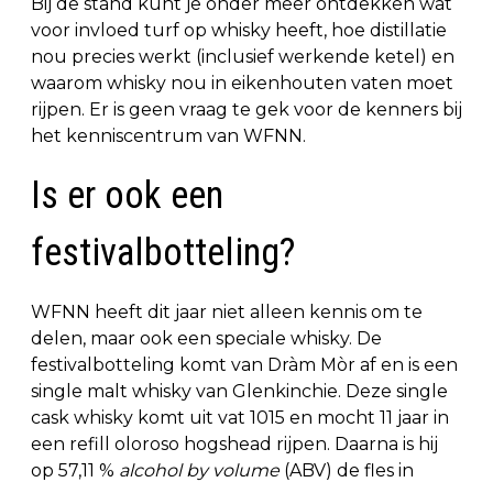
Bij de stand kunt je onder meer ontdekken wat
voor invloed turf op whisky heeft, hoe distillatie
nou precies werkt (inclusief werkende ketel) en
waarom whisky nou in eikenhouten vaten moet
rijpen. Er is geen vraag te gek voor de kenners bij
het kenniscentrum van WFNN.
Is er ook een
festivalbotteling?
WFNN heeft dit jaar niet alleen kennis om te
delen, maar ook een speciale whisky. De
festivalbotteling komt van Dràm Mòr af en is een
single malt whisky van Glenkinchie. Deze single
cask whisky komt uit vat 1015 en mocht 11 jaar in
een refill oloroso hogshead rijpen. Daarna is hij
op 57,11 %
alcohol by volume
(ABV) de fles in