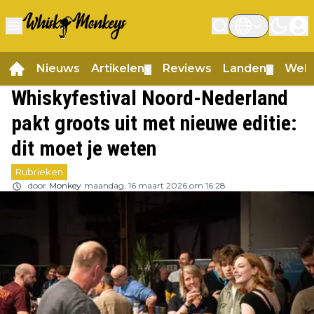
Nieuws
Artikelen
Reviews
Landen
Web
▼
▼
Whiskyfestival Noord-Nederland
pakt groots uit met nieuwe editie:
dit moet je weten
Rubrieken
door
Monkey
maandag, 16 maart 2026 om 16:28