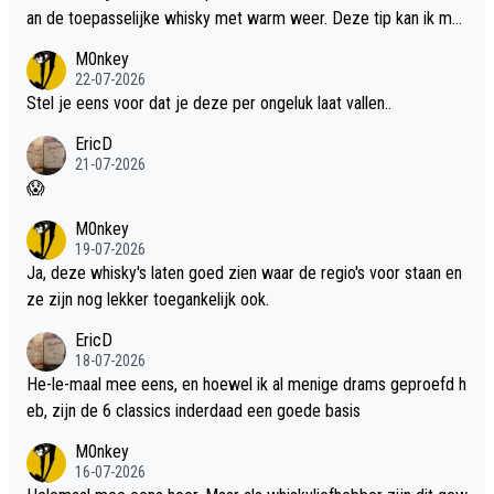
an de toepasselijke whisky met warm weer. Deze tip kan ik met
dit weer wel gebruiken.
M0nkey
22-07-2026
Stel je eens voor dat je deze per ongeluk laat vallen..
EricD
21-07-2026
😱
M0nkey
19-07-2026
Ja, deze whisky's laten goed zien waar de regio's voor staan en
ze zijn nog lekker toegankelijk ook.
EricD
18-07-2026
He-le-maal mee eens, en hoewel ik al menige drams geproefd h
eb, zijn de 6 classics inderdaad een goede basis
M0nkey
16-07-2026