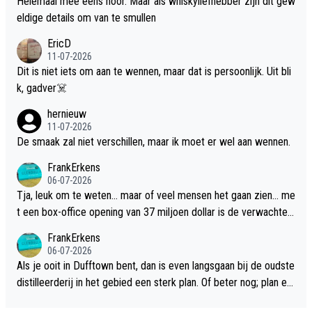
Helemaal mee eens hoor. Maar als whiskyliefhebber zijn dit gew
eldige details om van te smullen
EricD
11-07-2026
Dit is niet iets om aan te wennen, maar dat is persoonlijk. Uit bli
k, gadver☠️
hernieuw
11-07-2026
De smaak zal niet verschillen, maar ik moet er wel aan wennen.
FrankErkens
06-07-2026
Tja, leuk om te weten... maar of veel mensen het gaan zien... me
t een box-office opening van 37 miljoen dollar is de verwachte
flop een feit.
FrankErkens
06-07-2026
Als je ooit in Dufftown bent, dan is even langsgaan bij de oudste
distilleerderij in het gebied een sterk plan. Of beter nog; plan ee
n overnachting in de B&B Abbeyfield, boek de kamer Hogshead