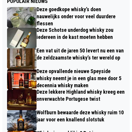
POPULAIR NIEUWS
Deze goedkope whisky’s doen
nauwelijks onder voor veel duurdere
flessen
Deze Schotse underdog whisky zou
iedereen in de kast moeten hebben
Een vat uit de jaren 50 levert nu een van
de zeldzaamste whisky’s ter wereld op
Deze opvallende nieuwe Speyside
whisky neemt je in een glas mee door 5
decennia whisky maken
Deze lekkere Highland whisky kreeg een
onverwachte Portugese twist
Wolfburn bewaarde deze whisky ruim 10
jaar voor een knallend slotstuk