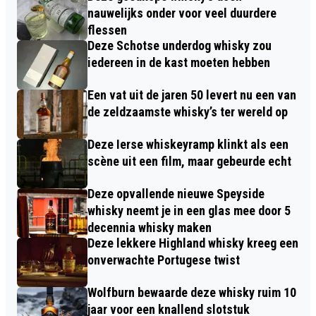
nauwelijks onder voor veel duurdere
flessen
Deze Schotse underdog whisky zou
iedereen in de kast moeten hebben
Een vat uit de jaren 50 levert nu een van
de zeldzaamste whisky’s ter wereld op
Deze Ierse whiskeyramp klinkt als een
scène uit een film, maar gebeurde echt
Deze opvallende nieuwe Speyside
whisky neemt je in een glas mee door 5
decennia whisky maken
Deze lekkere Highland whisky kreeg een
onverwachte Portugese twist
Wolfburn bewaarde deze whisky ruim 10
jaar voor een knallend slotstuk