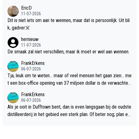
EricD
11-07-2026
Dit is niet iets om aan te wennen, maar dat is persoonlijk. Uit bli
k, gadver☠️
hernieuw
11-07-2026
De smaak zal niet verschillen, maar ik moet er wel aan wennen.
FrankErkens
06-07-2026
Tja, leuk om te weten... maar of veel mensen het gaan zien... me
t een box-office opening van 37 miljoen dollar is de verwachte
flop een feit.
FrankErkens
06-07-2026
Als je ooit in Dufftown bent, dan is even langsgaan bij de oudste
distilleerderij in het gebied een sterk plan. Of beter nog; plan ee
n overnachting in de B&B Abbeyfield, boek de kamer Hogshead
en je hebt vanuit je slaapkamer heel mooi uitzicht op de distille
erderij zelf!