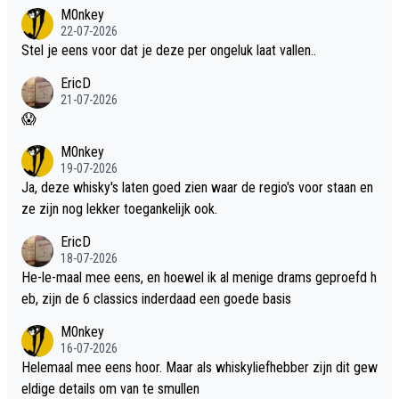
dit weer wel gebruiken.
M0nkey
22-07-2026
Stel je eens voor dat je deze per ongeluk laat vallen..
EricD
21-07-2026
😱
M0nkey
19-07-2026
Ja, deze whisky's laten goed zien waar de regio's voor staan en
ze zijn nog lekker toegankelijk ook.
EricD
18-07-2026
He-le-maal mee eens, en hoewel ik al menige drams geproefd h
eb, zijn de 6 classics inderdaad een goede basis
M0nkey
16-07-2026
Helemaal mee eens hoor. Maar als whiskyliefhebber zijn dit gew
eldige details om van te smullen