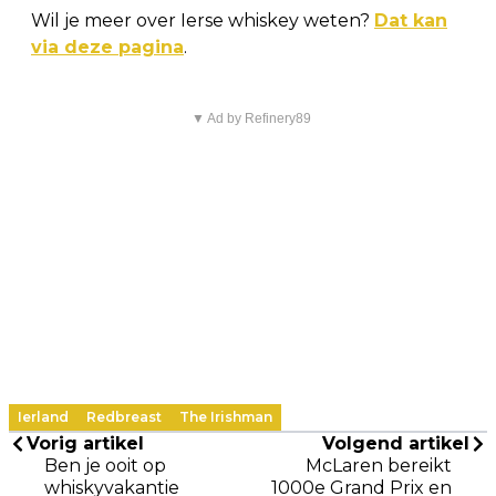
Wil je meer over Ierse whiskey weten?
Dat kan
via deze pagina
.
▼ Ad by Refinery89
Ierland
Redbreast
The Irishman
Vorig artikel
Volgend artikel
Ben je ooit op
McLaren bereikt
whiskyvakantie
1000e Grand Prix en