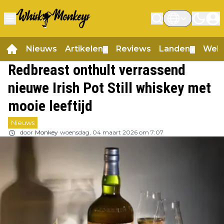
Nieuws
Artikelen
Reviews
Landen
Web
▼
▼
Redbreast onthult verrassend
nieuwe Irish Pot Still whiskey met
mooie leeftijd
Nieuws
door
Monkey
woensdag, 04 maart 2026 om 7:07