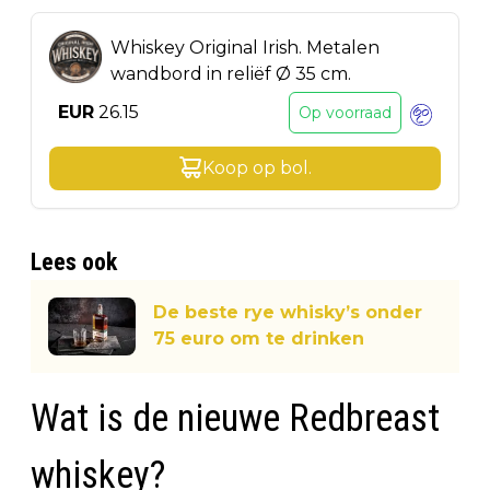
Whiskey Original Irish. Metalen
wandbord in reliëf Ø 35 cm.
EUR
26.15
Op voorraad
Koop op
bol
.
Lees ook
De beste rye whisky’s onder
75 euro om te drinken
Wat is de nieuwe Redbreast
whiskey?