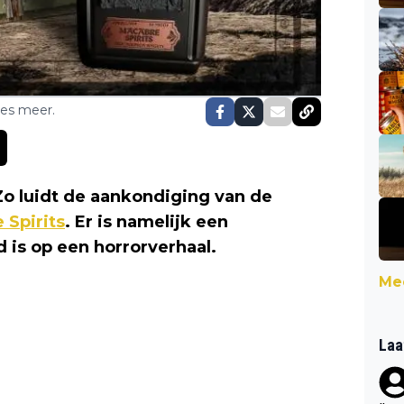
ses meer.
Zo luidt de aankondiging van de
 Spirits
. Er is namelijk een
 is op een horrorverhaal.
Mee
Laa