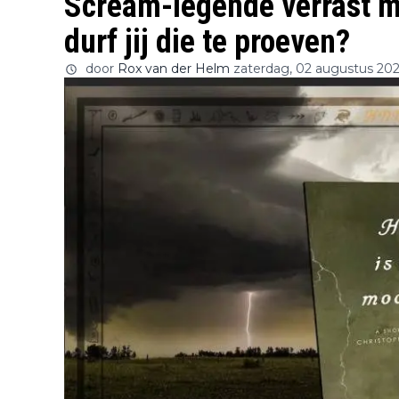
Scream-legende verrast m
durf jij die te proeven?
door
Rox van der Helm
zaterdag, 02 augustus 20