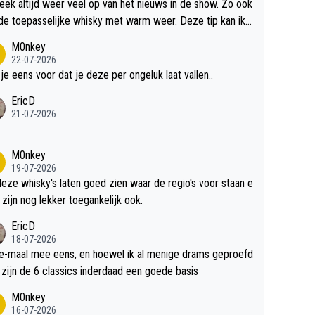
teek altijd weer veel op van het nieuws in de show. Zo ook
de toepasselijke whisky met warm weer. Deze tip kan ik
dit weer wel gebruiken.
M0nkey
22-07-2026
 je eens voor dat je deze per ongeluk laat vallen..
EricD
21-07-2026
M0nkey
19-07-2026
deze whisky's laten goed zien waar de regio's voor staan e
 zijn nog lekker toegankelijk ook.
EricD
18-07-2026
e-maal mee eens, en hoewel ik al menige drams geproefd
heb, zijn de 6 classics inderdaad een goede basis
M0nkey
16-07-2026