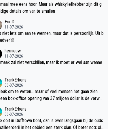
maal mee eens hoor. Maar als whiskyliefhebber zijn dit g
dige details om van te smullen
EricD
11-07-2026
is niet iets om aan te wennen, maar dat is persoonlijk. Uit b
ik, gadver☠️
hernieuw
11-07-2026
maak zal niet verschillen, maar ik moet er wel aan wenne
FrankErkens
06-07-2026
 leuk om te weten... maar of veel mensen het gaan zien...
een box-office opening van 37 miljoen dollar is de verwa
 flop een feit.
FrankErkens
06-07-2026
je ooit in Dufftown bent, dan is even langsgaan bij de ouds
tilleerderij in het gebied een sterk plan. Of beter nog; pla