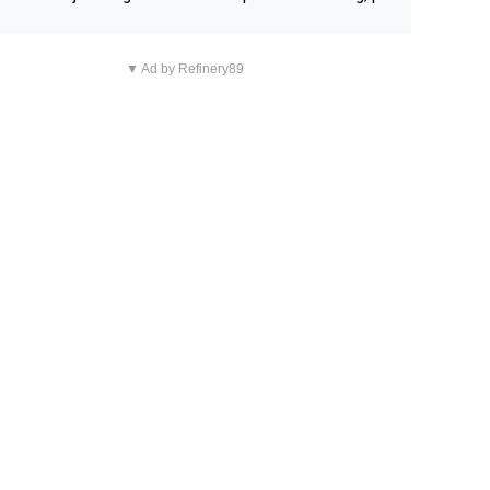
n overnachting in de B&B Abbeyfield, boek de kamer Hog
d en je hebt vanuit je slaapkamer heel mooi uitzicht op d
▼ Ad by Refinery89
tilleerderij zelf!