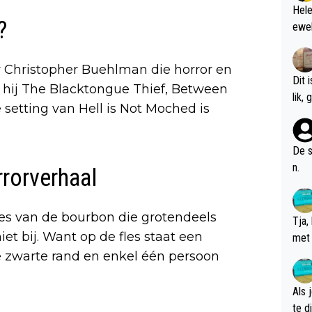
Hele
?
ewel
r Christopher Buehlman die horror en
Dit 
ef hij The Blacktongue Thief, Between
l
 setting van Hell is Not Moched is
De s
n.
rrorverhaal
les van de bourbon die grotendeels
Tja,
niet bij. Want op de fles staat een
met 
chte
ke zwarte rand en enkel één persoon
Als 
te dis