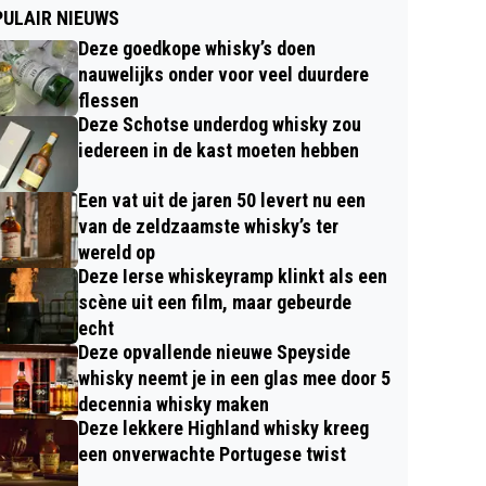
ULAIR NIEUWS
Deze goedkope whisky’s doen
nauwelijks onder voor veel duurdere
flessen
Deze Schotse underdog whisky zou
iedereen in de kast moeten hebben
Een vat uit de jaren 50 levert nu een
van de zeldzaamste whisky’s ter
wereld op
Deze Ierse whiskeyramp klinkt als een
scène uit een film, maar gebeurde
echt
Deze opvallende nieuwe Speyside
whisky neemt je in een glas mee door 5
decennia whisky maken
Deze lekkere Highland whisky kreeg
een onverwachte Portugese twist