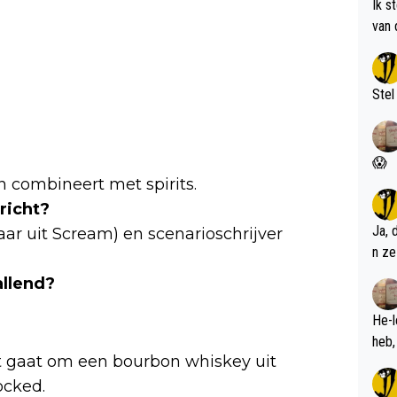
Ik s
van 
met 
Stel
😱
n combineert met spirits.
richt?
Ja, 
ar uit Scream) en scenarioschrijver
n ze
llend?
He-l
t gaat om een bourbon whiskey uit
ocked.