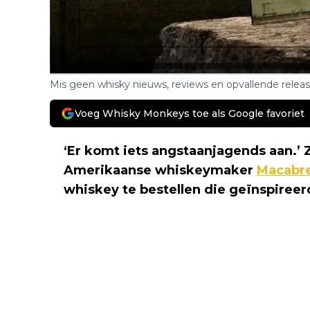
Mis geen whisky nieuws, reviews en opvallende relea
Voeg Whisky Monkeys toe als Google favoriet
‘Er komt iets angstaanjagends aan.’ 
Amerikaanse whiskeymaker
Macabre
whiskey te bestellen die geïnspireerd