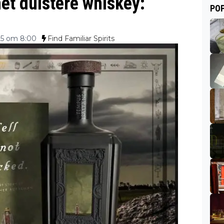
et duistere whiskey:
POP
25 om 8:00
Find Familiar Spirits