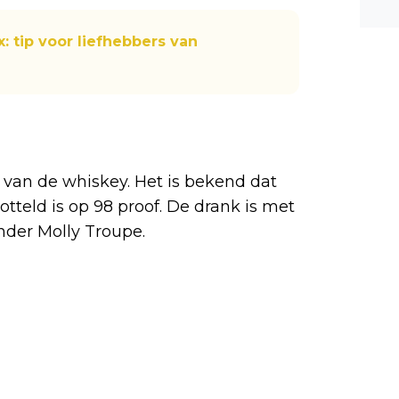
n ee
shea
: tip voor liefhebbers van
e dis
?
k van de whiskey. Het is bekend dat
botteld is op 98 proof. De drank is met
der Molly Troupe.