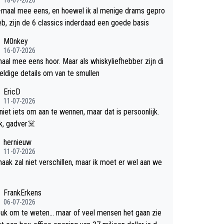
-maal mee eens, en hoewel ik al menige drams gepro
efd heb, zijn de 6 classics inderdaad een goede basis
M0nkey
16-07-2026
aal mee eens hoor. Maar als whiskyliefhebber zijn di
eldige details om van te smullen
EricD
11-07-2026
 niet iets om aan te wennen, maar dat is persoonlijk.
Uit blik, gadver☠️
hernieuw
11-07-2026
aak zal niet verschillen, maar ik moet er wel aan we
FrankErkens
06-07-2026
leuk om te weten... maar of veel mensen het gaan zie