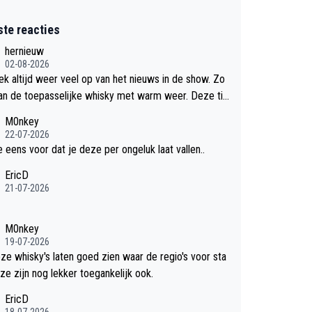
ste reacties
hernieuw
02-08-2026
eek altijd weer veel op van het nieuws in de show. Zo
an de toepasselijke whisky met warm weer. Deze tip
k met dit weer wel gebruiken.
M0nkey
22-07-2026
e eens voor dat je deze per ongeluk laat vallen..
EricD
21-07-2026
M0nkey
19-07-2026
eze whisky's laten goed zien waar de regio's voor sta
ze zijn nog lekker toegankelijk ook.
EricD
18-07-2026