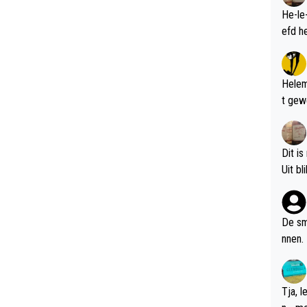
He-le
Helem
t gew
Dit is
De sm
nnen.
Tja, 