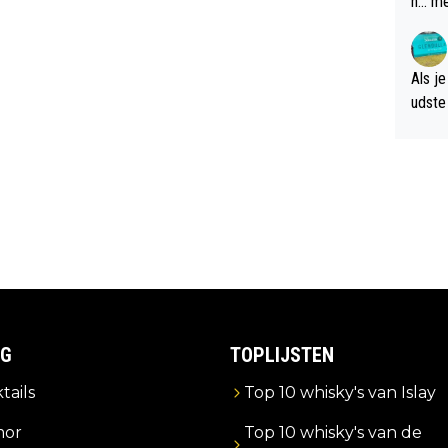
n... m
verwa
Als je
udste d
og; p
amer 
uitzic
IG
TOPLIJSTEN
tails
Top 10 whisky's van Islay
or
Top 10 whisky's van de