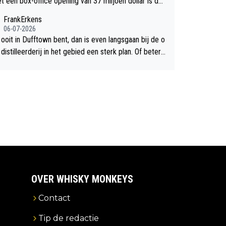
et een box-office opening van 37 miljoen dollar is de
chte flop een feit.
FrankErkens
06-07-2026
 ooit in Dufftown bent, dan is even langsgaan bij de o
istilleerderij in het gebied een sterk plan. Of beter n
lan een overnachting in de B&B Abbeyfield, boek de k
Hogshead en je hebt vanuit je slaapkamer heel mooi
ht op de distilleerderij zelf!
OVER WHISKY MONKEYS
Contact
Tip de redactie