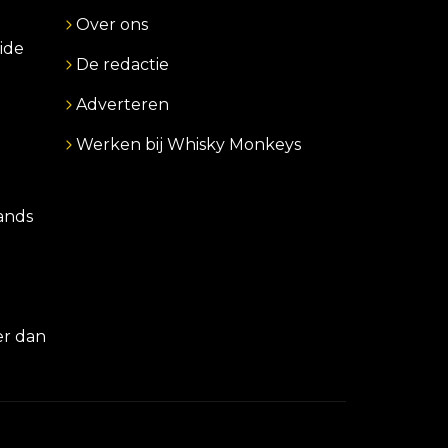
Over ons
ide
De redactie
Adverteren
Werken bij Whisky Monkeys
lands
er dan