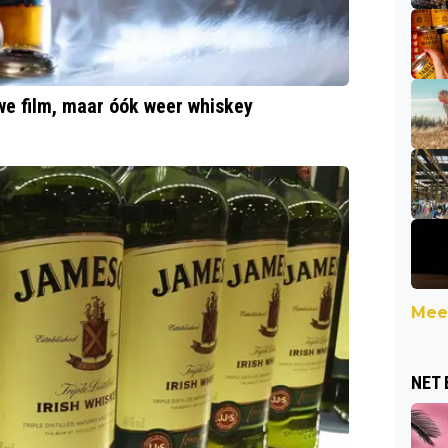
uwe film, maar óók weer whiskey
Meer
NET 