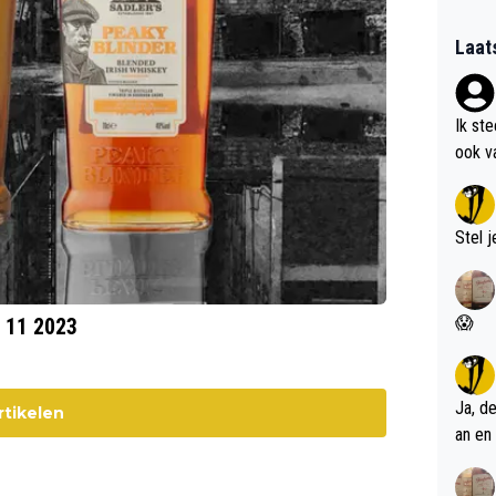
Laat
Ik st
ook v
kan i
Stel j
😱
k 11 2023
Ja, d
rtikelen
an en 