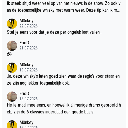
Ik steek altijd weer veel op van het nieuws in de show. Zo ook v
an de toepasselijke whisky met warm weer. Deze tip kan ik met
dit weer wel gebruiken.
M0nkey
22-07-2026
Stel je eens voor dat je deze per ongeluk laat vallen..
EricD
21-07-2026
😱
M0nkey
19-07-2026
Ja, deze whisky's laten goed zien waar de regio's voor staan en
ze zijn nog lekker toegankelijk ook.
EricD
18-07-2026
He-le-maal mee eens, en hoewel ik al menige drams geproefd h
eb, zijn de 6 classics inderdaad een goede basis
M0nkey
16-07-2026