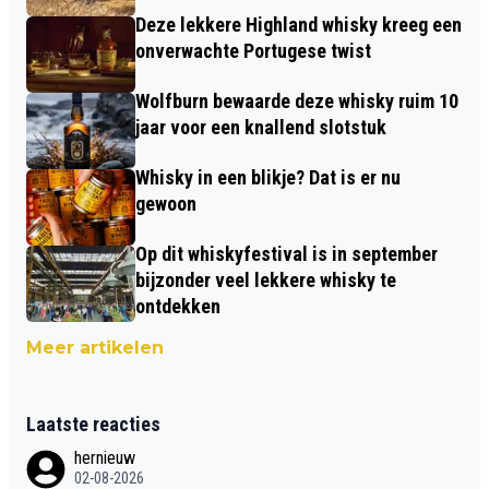
Deze lekkere Highland whisky kreeg een
onverwachte Portugese twist
Wolfburn bewaarde deze whisky ruim 10
jaar voor een knallend slotstuk
Whisky in een blikje? Dat is er nu
gewoon
Op dit whiskyfestival is in september
bijzonder veel lekkere whisky te
ontdekken
Meer artikelen
Laatste reacties
hernieuw
02-08-2026