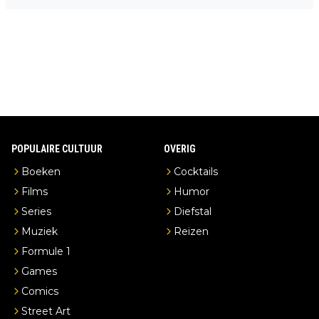
n overnachting in de B&B Abbeyfield, boek de kamer Hogshead
en je hebt vanuit je slaapkamer heel mooi uitzicht op de distille
erderij zelf!
POPULAIRE CULTUUR
OVERIG
Boeken
Cocktails
Films
Humor
Series
Diefstal
Muziek
Reizen
Formule 1
Games
Comics
Street Art