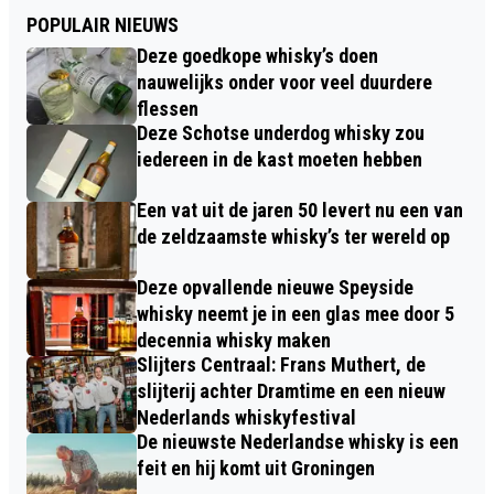
POPULAIR NIEUWS
Deze goedkope whisky’s doen
nauwelijks onder voor veel duurdere
flessen
Deze Schotse underdog whisky zou
iedereen in de kast moeten hebben
Een vat uit de jaren 50 levert nu een van
de zeldzaamste whisky’s ter wereld op
Deze opvallende nieuwe Speyside
whisky neemt je in een glas mee door 5
decennia whisky maken
Slijters Centraal: Frans Muthert, de
slijterij achter Dramtime en een nieuw
Nederlands whiskyfestival
De nieuwste Nederlandse whisky is een
feit en hij komt uit Groningen