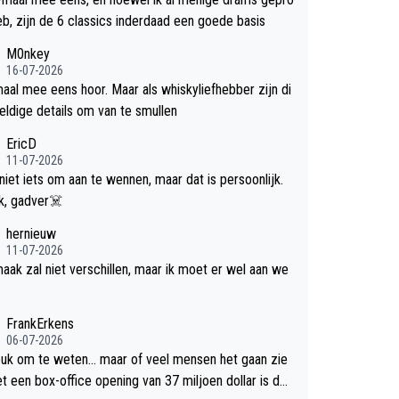
efd heb, zijn de 6 classics inderdaad een goede basis
M0nkey
16-07-2026
aal mee eens hoor. Maar als whiskyliefhebber zijn di
eldige details om van te smullen
EricD
11-07-2026
 niet iets om aan te wennen, maar dat is persoonlijk.
Uit blik, gadver☠️
hernieuw
11-07-2026
aak zal niet verschillen, maar ik moet er wel aan we
FrankErkens
06-07-2026
leuk om te weten... maar of veel mensen het gaan zie
et een box-office opening van 37 miljoen dollar is de