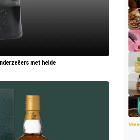
onderzeëers met heide
Meer