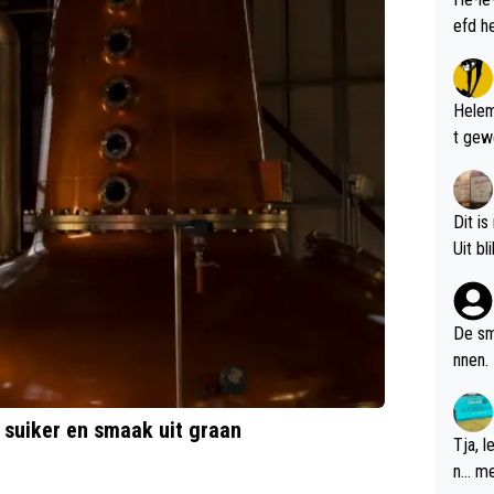
Helem
t gew
Dit is
De sm
nnen.
 suiker en smaak uit graan
Tja, 
n... m