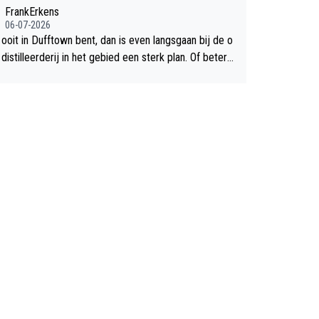
chte flop een feit.
FrankErkens
06-07-2026
 ooit in Dufftown bent, dan is even langsgaan bij de o
istilleerderij in het gebied een sterk plan. Of beter n
lan een overnachting in de B&B Abbeyfield, boek de k
Hogshead en je hebt vanuit je slaapkamer heel mooi
ht op de distilleerderij zelf!