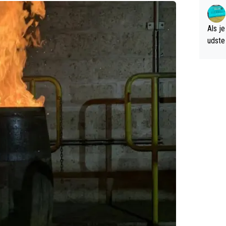
verwa
Als je
udste d
og; p
amer 
uitzic