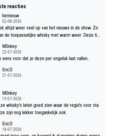
ste reacties
hernieuw
02-08-2026
eek altijd weer veel op van het nieuws in de show. Zo
an de toepasselijke whisky met warm weer. Deze tip
k met dit weer wel gebruiken.
M0nkey
22-07-2026
e eens voor dat je deze per ongeluk laat vallen..
EricD
21-07-2026
M0nkey
19-07-2026
eze whisky's laten goed zien waar de regio's voor sta
ze zijn nog lekker toegankelijk ook.
EricD
18-07-2026
-maal mee eens, en hoewel ik al menige drams gepro