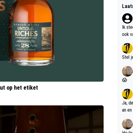
Laat
Ik st
ook v
kan i
Stel j
😱
ut op het etiket
Ja, d
an en 
He-le