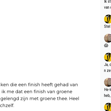
Ik s
van 
met 
Stel
😱
Ja, 
n ze
ken die een finish heeft gehad van
He-l
k ik me dat een finish van groene
angelengd zijn met groene thee. Heel
chzelf.