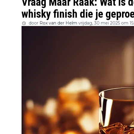
Vraag Maar Raak: Wat is 
whisky finish die je gepro
door
Rox van der Helm
vrijdag, 30 mei 2025 om 15