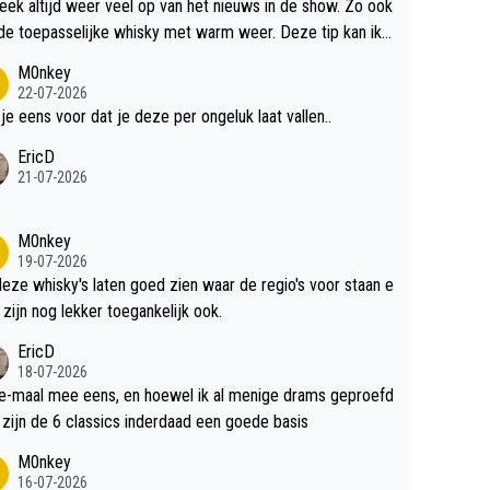
teek altijd weer veel op van het nieuws in de show. Zo ook
de toepasselijke whisky met warm weer. Deze tip kan ik
dit weer wel gebruiken.
M0nkey
22-07-2026
 je eens voor dat je deze per ongeluk laat vallen..
EricD
21-07-2026
M0nkey
19-07-2026
deze whisky's laten goed zien waar de regio's voor staan e
 zijn nog lekker toegankelijk ook.
EricD
18-07-2026
e-maal mee eens, en hoewel ik al menige drams geproefd
heb, zijn de 6 classics inderdaad een goede basis
M0nkey
16-07-2026