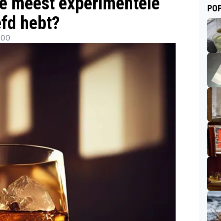
de meest experimentele
POP
efd hebt?
:00