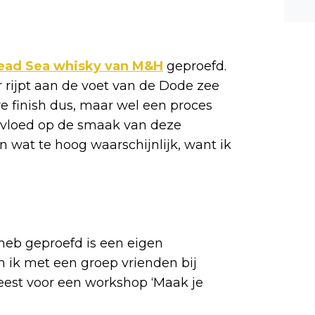
n ee
shea
e dis
ead Sea whisky van M&H
geproefd.
 rijpt aan de voet van de Dode zee
re finish dus, maar wel een proces
nvloed op de smaak van deze
n wat te hoog waarschijnlijk, want ik
heb geproefd is een eigen
 ik met een groep vrienden bij
eest voor een workshop ‘Maak je