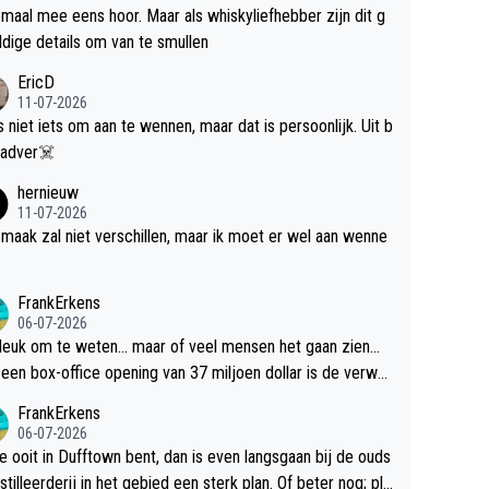
maal mee eens hoor. Maar als whiskyliefhebber zijn dit g
dige details om van te smullen
EricD
11-07-2026
is niet iets om aan te wennen, maar dat is persoonlijk. Uit b
ik, gadver☠️
hernieuw
11-07-2026
maak zal niet verschillen, maar ik moet er wel aan wenne
FrankErkens
06-07-2026
 leuk om te weten... maar of veel mensen het gaan zien...
een box-office opening van 37 miljoen dollar is de verwa
 flop een feit.
FrankErkens
06-07-2026
je ooit in Dufftown bent, dan is even langsgaan bij de ouds
tilleerderij in het gebied een sterk plan. Of beter nog; pla