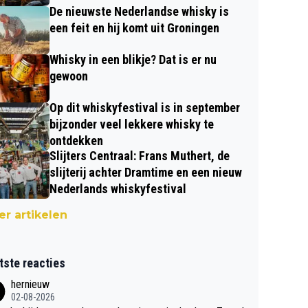
De nieuwste Nederlandse whisky is
een feit en hij komt uit Groningen
Whisky in een blikje? Dat is er nu
gewoon
Op dit whiskyfestival is in september
bijzonder veel lekkere whisky te
ontdekken
Slijters Centraal: Frans Muthert, de
slijterij achter Dramtime en een nieuw
Nederlands whiskyfestival
r artikelen
tste reacties
hernieuw
02-08-2026