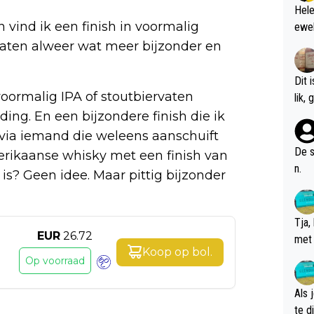
Hele
n vind ik een finish in voormalig
ewel
aten alweer wat meer bijzonder en
Dit 
voormalig IPA of stoutbiervaten
l
ing. En een bijzondere finish die ik
 via iemand die weleens aanschuift
De s
erikaanse whisky met een finish van
n.
 is? Geen idee. Maar pittig bijzonder
Tja,
EUR
26.72
met 
Koop op
bol
.
chte
Op voorraad
Als 
te dis