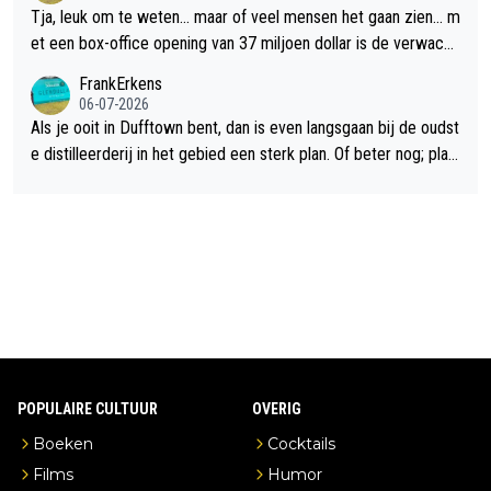
Tja, leuk om te weten... maar of veel mensen het gaan zien... m
et een box-office opening van 37 miljoen dollar is de verwacht
e flop een feit.
FrankErkens
06-07-2026
Als je ooit in Dufftown bent, dan is even langsgaan bij de oudst
e distilleerderij in het gebied een sterk plan. Of beter nog; plan
een overnachting in de B&B Abbeyfield, boek de kamer Hogsh
ead en je hebt vanuit je slaapkamer heel mooi uitzicht op de di
stilleerderij zelf!
POPULAIRE CULTUUR
OVERIG
Boeken
Cocktails
Films
Humor