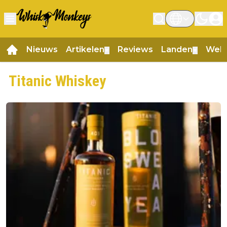
Nieuws
Artikelen
Reviews
Landen
Web
▼
▼
Titanic Whiskey