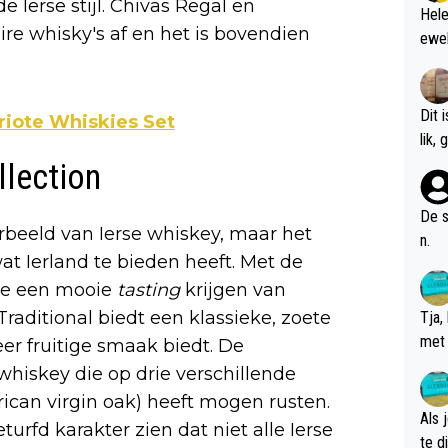
e Ierse stijl. Chivas Regal en
Hele
ire whisky's af en het is bovendien
ewel
Dit 
riote Whiskies Set
l
llection
De s
beeld van Ierse whiskey, maar het
n.
at Ierland te bieden heeft. Met de
 je een mooie
tasting
krijgen van
raditional biedt een klassieke, zoete
Tja,
met 
eer fruitige smaak biedt. De
chte
whiskey die op drie verschillende
ican virgin oak) heeft mogen rusten.
Als 
rfd karakter zien dat niet alle Ierse
te dis