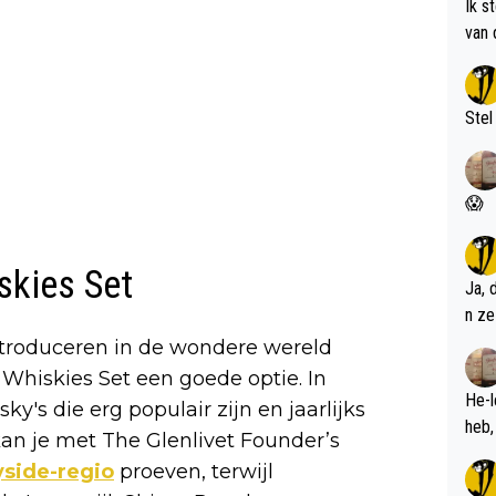
Ik s
van 
met 
Stel
😱
skies Set
Ja, 
n ze
ntroduceren in de wondere wereld
 Whiskies Set een goede optie. In
He-l
ky's die erg populair zijn en jaarlijks
an je met The Glenlivet Founder’s
side-regio
proeven, terwijl