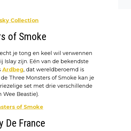
n ee
shea
e dis
sky Collection
rs of Smoke
 echt je tong en keel wil verwennen
j Islay zijn. Eén van de bekendste
s
Ardbeg
, dat wereldberoemd is
 de Three Monsters of Smoke kan je
riezelige set met drie verschillende
n Wee Beastie).
nsters of Smoke
y De France