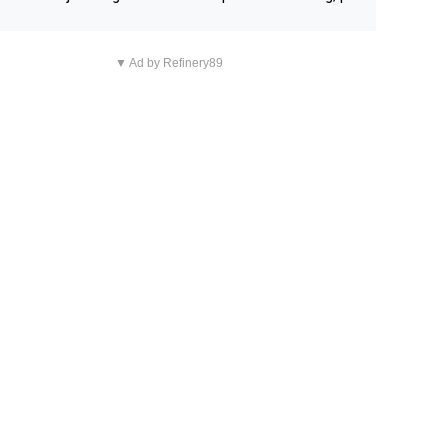
n overnachting in de B&B Abbeyfield, boek de kamer Hog
d en je hebt vanuit je slaapkamer heel mooi uitzicht op d
▼ Ad by Refinery89
tilleerderij zelf!