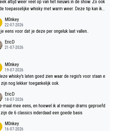
teek altijd weer veel op van het nieuws in de show. Zo ook
de toepasselijke whisky met warm weer. Deze tip kan ik
dit weer wel gebruiken.
M0nkey
22-07-2026
 je eens voor dat je deze per ongeluk laat vallen..
EricD
21-07-2026
M0nkey
19-07-2026
deze whisky's laten goed zien waar de regio's voor staan e
 zijn nog lekker toegankelijk ook.
EricD
18-07-2026
e-maal mee eens, en hoewel ik al menige drams geproefd
heb, zijn de 6 classics inderdaad een goede basis
M0nkey
16-07-2026