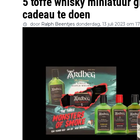
5 toffe whisky miniatuur g
cadeau te doen
door
Ralph Beentjes
donderdag, 13 juli 2023 om 1