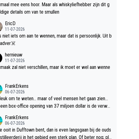
maal mee eens hoor. Maar als whiskyliefhebber zijn dit g
dige details om van te smullen
EricD
11-07-2026
is niet iets om aan te wennen, maar dat is persoonlijk. Uit b
ik, gadver☠️
hernieuw
11-07-2026
maak zal niet verschillen, maar ik moet er wel aan wenne
FrankErkens
06-07-2026
 leuk om te weten... maar of veel mensen het gaan zien...
een box-office opening van 37 miljoen dollar is de verwa
 flop een feit.
FrankErkens
06-07-2026
je ooit in Dufftown bent, dan is even langsgaan bij de ouds
tilleerderij in het gebied een sterk plan. Of beter nog; pla