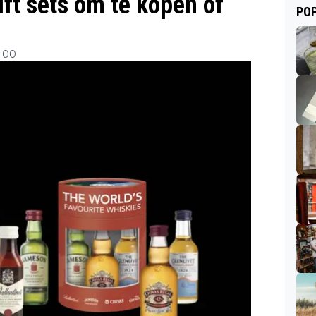
ift sets om te kopen of
POP
7:00