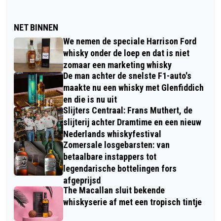
NET BINNEN
We nemen de speciale Harrison Ford
whisky onder de loep en dat is niet
zomaar een marketing whisky
De man achter de snelste F1-auto's
maakte nu een whisky met Glenfiddich
en die is nu uit
Slijters Centraal: Frans Muthert, de
slijterij achter Dramtime en een nieuw
Nederlands whiskyfestival
Zomersale losgebarsten: van
betaalbare instappers tot
legendarische bottelingen fors
afgeprijsd
The Macallan sluit bekende
whiskyserie af met een tropisch tintje