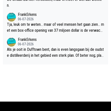
n.
FrankErkens
06-07-2026
Tja, leuk om te weten... maar of veel mensen het gaan zien... m
et een box-office opening van 37 miljoen dollar is de verwacht
e flop een feit.
FrankErkens
06-07-2026
Als je ooit in Dufftown bent, dan is even langsgaan bij de oudst
e distilleerderij in het gebied een sterk plan. Of beter nog; plan
een overnachting in de B&B Abbeyfield, boek de kamer Hogsh
ead en je hebt vanuit je slaapkamer heel mooi uitzicht op de di
stilleerderij zelf!