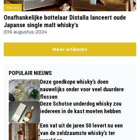
Nieuws
Onafhankelijke bottelaar Distalla lanceert oude
Japanse single malt whisky's
16 augustus 2024
Meer artikelen
POPULAIR NIEUWS
Deze goedkope whisky’s doen
nauwelijks onder voor veel duurdere
flessen
Deze Schotse underdog whisky zou
iedereen in de kast moeten hebben
Een vat uit de jaren 50 levert nu een
van de zeldzaamste whisky’s ter