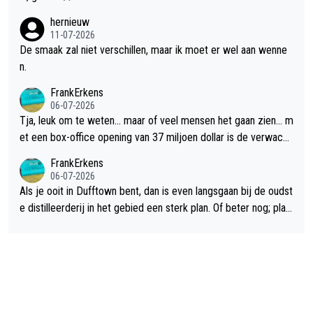
hernieuw
11-07-2026
De smaak zal niet verschillen, maar ik moet er wel aan wenne
n.
FrankErkens
06-07-2026
Tja, leuk om te weten... maar of veel mensen het gaan zien... m
et een box-office opening van 37 miljoen dollar is de verwacht
e flop een feit.
FrankErkens
06-07-2026
Als je ooit in Dufftown bent, dan is even langsgaan bij de oudst
e distilleerderij in het gebied een sterk plan. Of beter nog; plan
een overnachting in de B&B Abbeyfield, boek de kamer Hogsh
ead en je hebt vanuit je slaapkamer heel mooi uitzicht op de di
stilleerderij zelf!