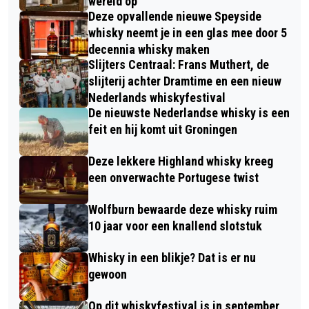
wereld op
Deze opvallende nieuwe Speyside
whisky neemt je in een glas mee door 5
decennia whisky maken
Slijters Centraal: Frans Muthert, de
slijterij achter Dramtime en een nieuw
Nederlands whiskyfestival
De nieuwste Nederlandse whisky is een
feit en hij komt uit Groningen
Deze lekkere Highland whisky kreeg
een onverwachte Portugese twist
Wolfburn bewaarde deze whisky ruim
10 jaar voor een knallend slotstuk
Whisky in een blikje? Dat is er nu
gewoon
Op dit whiskyfestival is in september