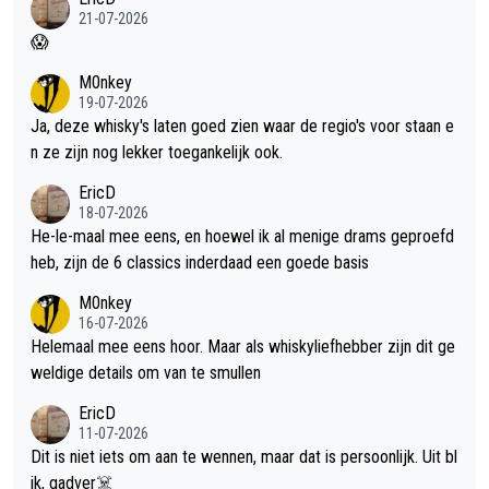
21-07-2026
😱
M0nkey
19-07-2026
Ja, deze whisky's laten goed zien waar de regio's voor staan e
n ze zijn nog lekker toegankelijk ook.
EricD
18-07-2026
He-le-maal mee eens, en hoewel ik al menige drams geproefd
heb, zijn de 6 classics inderdaad een goede basis
M0nkey
16-07-2026
Helemaal mee eens hoor. Maar als whiskyliefhebber zijn dit ge
weldige details om van te smullen
EricD
11-07-2026
Dit is niet iets om aan te wennen, maar dat is persoonlijk. Uit bl
ik, gadver☠️