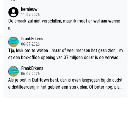
hernieuw
11-07-2026
De smaak zal niet verschillen, maar ik moet er wel aan wenne
n.
FrankErkens
06-07-2026
Tja, leuk om te weten... maar of veel mensen het gaan zien... m
et een box-office opening van 37 miljoen dollar is de verwacht
e flop een feit.
FrankErkens
06-07-2026
Als je ooit in Dufftown bent, dan is even langsgaan bij de oudst
e distilleerderij in het gebied een sterk plan. Of beter nog; plan
een overnachting in de B&B Abbeyfield, boek de kamer Hogsh
ead en je hebt vanuit je slaapkamer heel mooi uitzicht op de di
stilleerderij zelf!