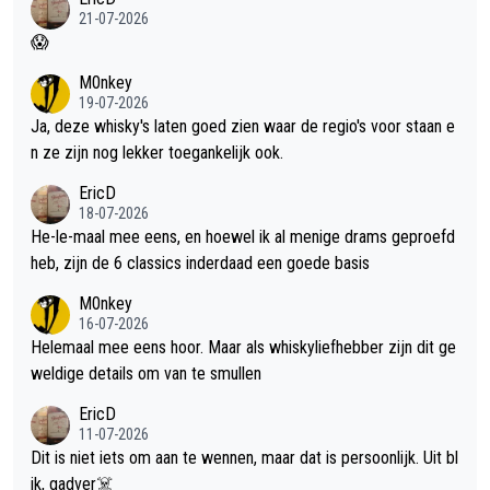
21-07-2026
😱
M0nkey
19-07-2026
Ja, deze whisky's laten goed zien waar de regio's voor staan e
n ze zijn nog lekker toegankelijk ook.
EricD
18-07-2026
He-le-maal mee eens, en hoewel ik al menige drams geproefd
heb, zijn de 6 classics inderdaad een goede basis
M0nkey
16-07-2026
Helemaal mee eens hoor. Maar als whiskyliefhebber zijn dit ge
weldige details om van te smullen
EricD
11-07-2026
Dit is niet iets om aan te wennen, maar dat is persoonlijk. Uit bl
ik, gadver☠️