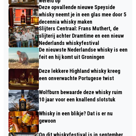
wereld op
Deze opvallende nieuwe Speyside
whisky neemt je in een glas mee door 5
decennia whisky maken
Slijters Centraal: Frans Muthert, de
slijterij achter Dramtime en een nieuw
Nederlands whiskyfestival
De nieuwste Nederlandse whisky is een
feit en hij komt uit Groningen
Deze lekkere Highland whisky kreeg
een onverwachte Portugese twist
Wolfburn bewaarde deze whisky ruim
10 jaar voor een knallend slotstuk
Whisky in een blikje? Dat is er nu
gewoon
Op dit whiskyfestival is in september