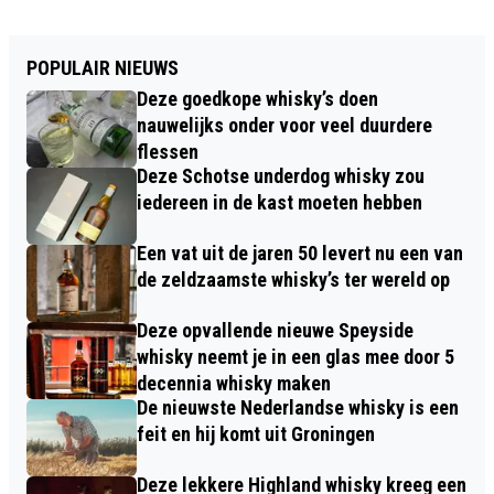
POPULAIR NIEUWS
Deze goedkope whisky’s doen
nauwelijks onder voor veel duurdere
flessen
Deze Schotse underdog whisky zou
iedereen in de kast moeten hebben
Een vat uit de jaren 50 levert nu een van
de zeldzaamste whisky’s ter wereld op
Deze opvallende nieuwe Speyside
whisky neemt je in een glas mee door 5
decennia whisky maken
De nieuwste Nederlandse whisky is een
feit en hij komt uit Groningen
Deze lekkere Highland whisky kreeg een