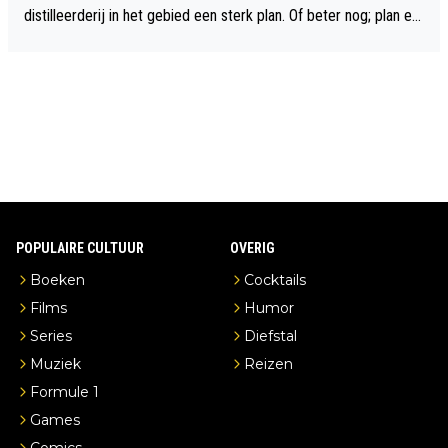
distilleerderij in het gebied een sterk plan. Of beter nog; plan ee
n overnachting in de B&B Abbeyfield, boek de kamer Hogshead
en je hebt vanuit je slaapkamer heel mooi uitzicht op de distille
erderij zelf!
POPULAIRE CULTUUR
OVERIG
Boeken
Cocktails
Films
Humor
Series
Diefstal
Muziek
Reizen
Formule 1
Games
Comics