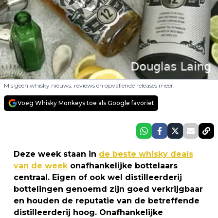
Mis geen whisky nieuws, reviews en opvallende releases meer.
Voeg Whisky Monkeys toe als Google favoriet
Deze week staan in
de beste whisky deals
van de week
onafhankelijke bottelaars
centraal. Eigen of ook wel distilleerderij
bottelingen genoemd zijn goed verkrijgbaar
en houden de reputatie van de betreffende
distilleerderij hoog. Onafhankelijke