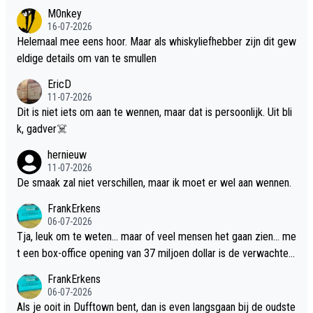
M0nkey
16-07-2026
Helemaal mee eens hoor. Maar als whiskyliefhebber zijn dit gew
eldige details om van te smullen
EricD
11-07-2026
Dit is niet iets om aan te wennen, maar dat is persoonlijk. Uit bli
k, gadver☠️
hernieuw
11-07-2026
De smaak zal niet verschillen, maar ik moet er wel aan wennen.
FrankErkens
06-07-2026
Tja, leuk om te weten... maar of veel mensen het gaan zien... me
t een box-office opening van 37 miljoen dollar is de verwachte
flop een feit.
FrankErkens
06-07-2026
Als je ooit in Dufftown bent, dan is even langsgaan bij de oudste