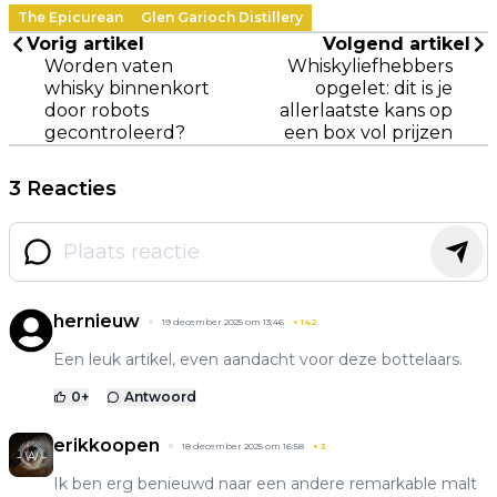
The Epicurean
Glen Garioch Distillery
Vorig artikel
Volgend artikel
Worden vaten
Whiskyliefhebbers
whisky binnenkort
opgelet: dit is je
door robots
allerlaatste kans op
gecontroleerd?
een box vol prijzen
3 Reacties
hernieuw
19 december 2025 om 13:46
+
142
Een leuk artikel, even aandacht voor deze bottelaars.
0
+
Antwoord
erikkoopen
18 december 2025 om 16:58
+
3
Ik ben erg benieuwd naar een andere remarkable malt