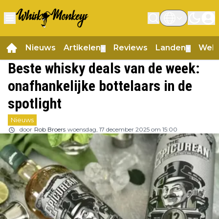
Nieuws
Artikelen
Reviews
Landen
Web
▼
▼
Beste whisky deals van de week:
onafhankelijke bottelaars in de
spotlight
Nieuws
door
Rob Broers
woensdag, 17 december 2025 om 15:00