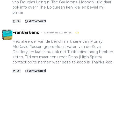
van Douglas Laing nl The Gauldrons. Hebben jullie daar
ook info over? The Epicurean ken ik al en beviel mij
prima.
0
+
Antwoord
FrankErkens
17 december 2025 om 19:53
+
33
Heb al eerder van de benchmark serie van Murray
McDavid flessen geproefd uit vaten van de Koval
Distillery, en laat ik nu ook net Tullibardine hoog hebben
zitten. Tijd om maar eens met Frans (High Spirits)
contact op te nemen waar deze te koop is! Thanks Rob!
0
+
Antwoord