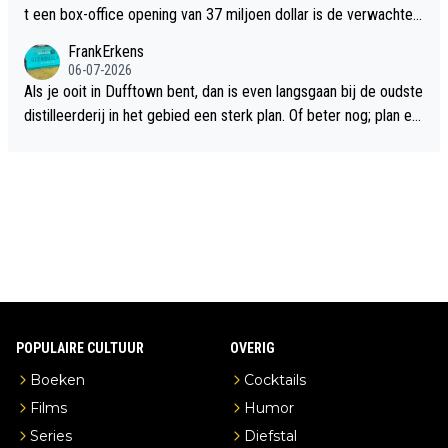
t een box-office opening van 37 miljoen dollar is de verwachte
flop een feit.
FrankErkens
06-07-2026
Als je ooit in Dufftown bent, dan is even langsgaan bij de oudste
distilleerderij in het gebied een sterk plan. Of beter nog; plan ee
n overnachting in de B&B Abbeyfield, boek de kamer Hogshead
en je hebt vanuit je slaapkamer heel mooi uitzicht op de distille
erderij zelf!
POPULAIRE CULTUUR
OVERIG
Boeken
Cocktails
Films
Humor
Series
Diefstal