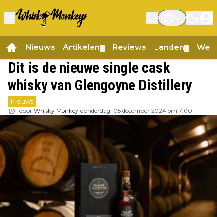
Nieuws
Artikelen
Reviews
Landen
Web
▼
▼
Dit is de nieuwe single cask
whisky van Glengoyne Distillery
Nieuws
door
Whisky Monkey
donderdag, 05 december 2024 om 7:00