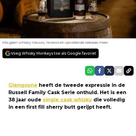
Mis geen whisky nieuws, reviews en opvallende releases meer.
Voeg Whisky Monkeys toe als Google favoriet
Glengoyne
heeft de tweede expressie in de
Russell Family Cask Serie onthuld. Het is een
38 jaar oude
single cask whisky
die volledig
in een first fill sherry butt gerijpt heeft.