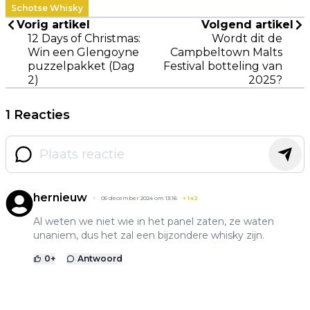
Schotse Whisky
Vorig artikel
Volgend artikel
12 Days of Christmas:
Wordt dit de
Win een Glengoyne
Campbeltown Malts
puzzelpakket (Dag
Festival botteling van
2)
2025?
1 Reacties
hernieuw
05 december 2024 om 13:16
+
142
Al weten we niet wie in het panel zaten, ze waten
unaniem, dus het zal een bijzondere whisky zijn.
0
+
Antwoord