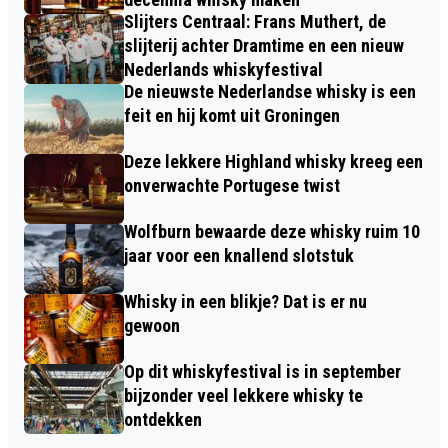
Slijters Centraal: Frans Muthert, de
slijterij achter Dramtime en een nieuw
Nederlands whiskyfestival
De nieuwste Nederlandse whisky is een
feit en hij komt uit Groningen
Deze lekkere Highland whisky kreeg een
onverwachte Portugese twist
Wolfburn bewaarde deze whisky ruim 10
jaar voor een knallend slotstuk
Whisky in een blikje? Dat is er nu
gewoon
Op dit whiskyfestival is in september
bijzonder veel lekkere whisky te
ontdekken