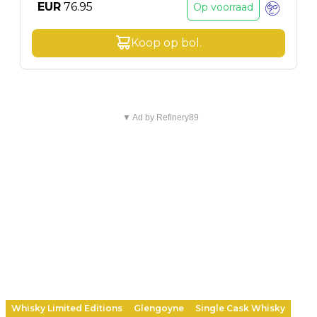
EUR
76.95
Op voorraad
Koop op
bol
.
▼ Ad by Refinery89
Whisky Limited Editions
Glengoyne
Single Cask Whisky