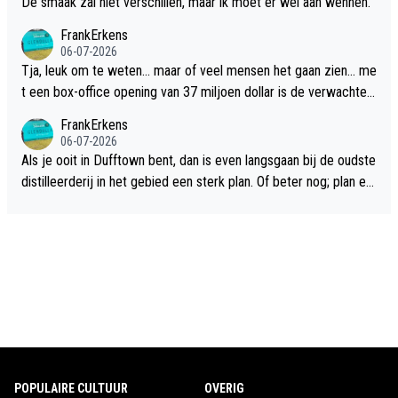
De smaak zal niet verschillen, maar ik moet er wel aan wennen.
FrankErkens
06-07-2026
Tja, leuk om te weten... maar of veel mensen het gaan zien... me
t een box-office opening van 37 miljoen dollar is de verwachte
flop een feit.
FrankErkens
06-07-2026
Als je ooit in Dufftown bent, dan is even langsgaan bij de oudste
distilleerderij in het gebied een sterk plan. Of beter nog; plan ee
n overnachting in de B&B Abbeyfield, boek de kamer Hogshead
en je hebt vanuit je slaapkamer heel mooi uitzicht op de distille
erderij zelf!
POPULAIRE CULTUUR
OVERIG