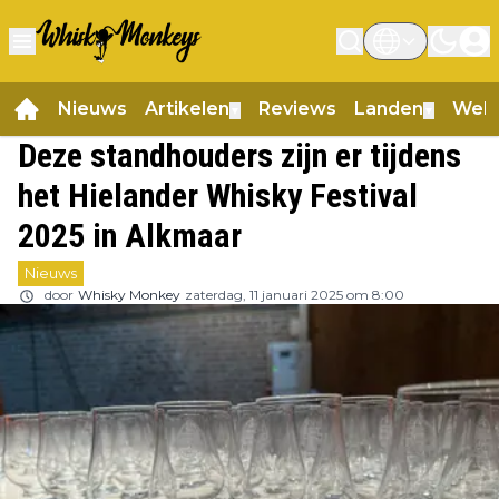
Nieuws
Artikelen
Reviews
Landen
Web
▼
▼
Deze standhouders zijn er tijdens
het Hielander Whisky Festival
2025 in Alkmaar
Nieuws
door
Whisky Monkey
zaterdag, 11 januari 2025 om 8:00