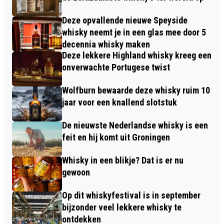
Deze opvallende nieuwe Speyside
whisky neemt je in een glas mee door 5
decennia whisky maken
Deze lekkere Highland whisky kreeg een
onverwachte Portugese twist
Wolfburn bewaarde deze whisky ruim 10
jaar voor een knallend slotstuk
De nieuwste Nederlandse whisky is een
feit en hij komt uit Groningen
Whisky in een blikje? Dat is er nu
gewoon
Op dit whiskyfestival is in september
bijzonder veel lekkere whisky te
ontdekken