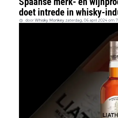
Spaanse merk- en wijnpro
doet intrede in whisky-ind
door
Whisky Monkey
zaterdag, 06 april 2024 om 