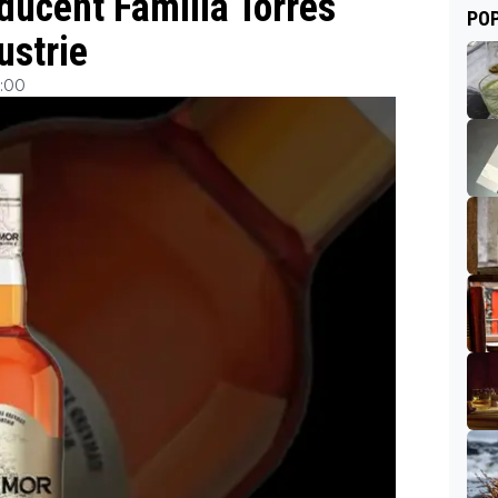
ducent Familia Torres
POP
ustrie
7:00