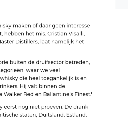
n ee
shea
e dis
isky maken of daar geen interesse
hebben het mis. Cristian Visalli,
ster Distillers, laat namelijk het
orie buiten de druifsector betreden,
tegorieën, waar we veel
whisky die heel toegankelijk is en
rinkers. Hij valt binnen de
Walker Red en Ballantine's Finest.'
 eerst nog niet proeven. De drank
altische staten, Duitsland, Estland,