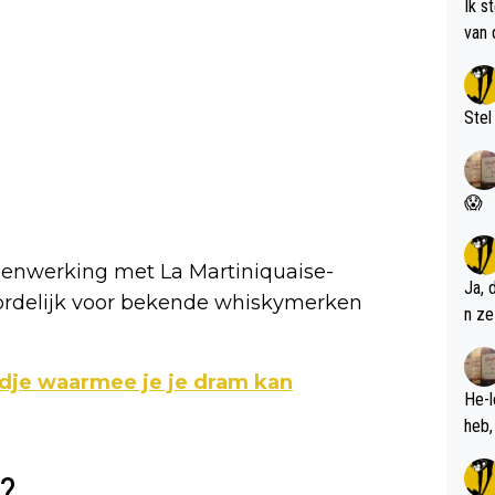
Ik s
van 
met 
Stel
😱
menwerking met La Martiniquaise-
Ja, 
woordelijk voor bekende whiskymerken
n ze
dje waarmee je je dram kan
He-l
?