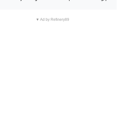
n overnachting in de B&B Abbeyfield, boek de kamer Hog
d en je hebt vanuit je slaapkamer heel mooi uitzicht op d
▼ Ad by Refinery89
tilleerderij zelf!