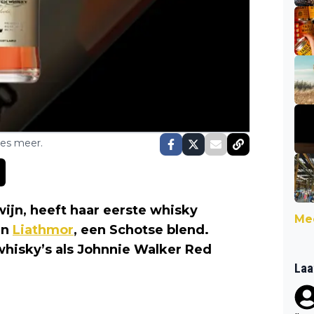
ses meer.
ijn, heeft haar eerste whisky
Mee
an
Liathmor
, een Schotse blend.
hisky’s als Johnnie Walker Red
Laa