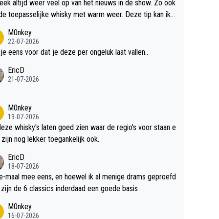
teek altijd weer veel op van het nieuws in de show. Zo ook
de toepasselijke whisky met warm weer. Deze tip kan ik
dit weer wel gebruiken.
M0nkey
22-07-2026
 je eens voor dat je deze per ongeluk laat vallen..
EricD
21-07-2026
M0nkey
19-07-2026
deze whisky's laten goed zien waar de regio's voor staan e
 zijn nog lekker toegankelijk ook.
EricD
18-07-2026
e-maal mee eens, en hoewel ik al menige drams geproefd
heb, zijn de 6 classics inderdaad een goede basis
M0nkey
16-07-2026