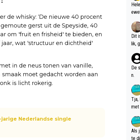
Hele
ewel
er de whisky: ‘De nieuwe 40 procent
gemoute gerst uit de Speyside, 40
r om 'fruit en frisheid' te bieden, en
Dit 
jaar, wat 'structuur en dichtheid'
l
et in de neus tonen van vanille,
De s
ua smaak moet gedacht worden aan
n.
k is licht rokerig.
Tja,
met 
chte
-jarige Nederlandse single
Als 
te dis