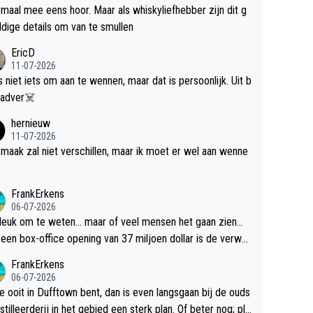
maal mee eens hoor. Maar als whiskyliefhebber zijn dit g
dige details om van te smullen
EricD
11-07-2026
is niet iets om aan te wennen, maar dat is persoonlijk. Uit b
ik, gadver☠️
hernieuw
11-07-2026
maak zal niet verschillen, maar ik moet er wel aan wenne
FrankErkens
06-07-2026
 leuk om te weten... maar of veel mensen het gaan zien...
een box-office opening van 37 miljoen dollar is de verwa
 flop een feit.
FrankErkens
06-07-2026
je ooit in Dufftown bent, dan is even langsgaan bij de ouds
tilleerderij in het gebied een sterk plan. Of beter nog; pla