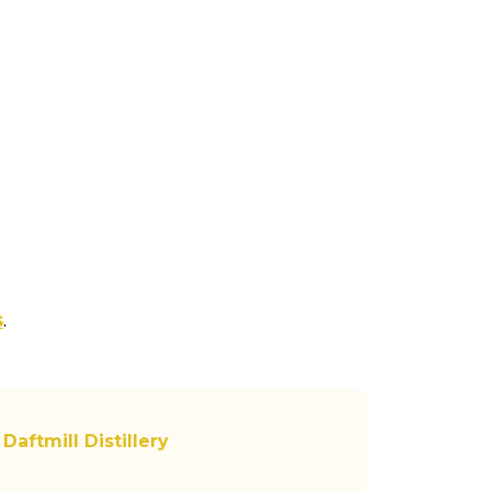
s
.
Daftmill Distillery