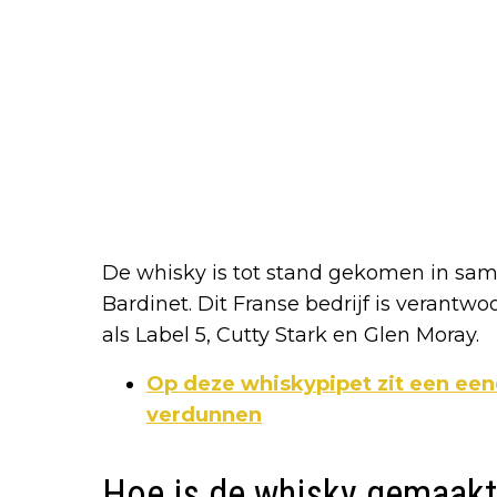
De whisky is tot stand gekomen in sa
Bardinet. Dit Franse bedrijf is verant
als Label 5, Cutty Stark en Glen Moray.
Op deze whiskypipet zit een een
verdunnen
Hoe is de whisky gemaakt