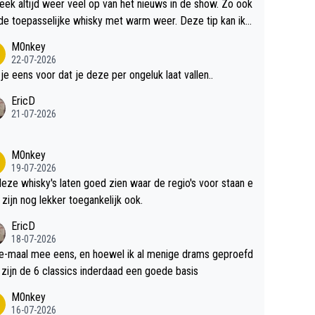
teek altijd weer veel op van het nieuws in de show. Zo ook
de toepasselijke whisky met warm weer. Deze tip kan ik
dit weer wel gebruiken.
M0nkey
22-07-2026
 je eens voor dat je deze per ongeluk laat vallen..
EricD
21-07-2026
M0nkey
19-07-2026
deze whisky's laten goed zien waar de regio's voor staan e
 zijn nog lekker toegankelijk ook.
EricD
18-07-2026
e-maal mee eens, en hoewel ik al menige drams geproefd
heb, zijn de 6 classics inderdaad een goede basis
M0nkey
16-07-2026