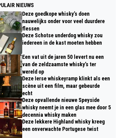
ULAIR NIEUWS
Deze goedkope whisky’s doen
nauwelijks onder voor veel duurdere
flessen
Deze Schotse underdog whisky zou
iedereen in de kast moeten hebben
Een vat uit de jaren 50 levert nu een
van de zeldzaamste whisky’s ter
wereld op
Deze Ierse whiskeyramp klinkt als een
scène uit een film, maar gebeurde
echt
Deze opvallende nieuwe Speyside
whisky neemt je in een glas mee door 5
decennia whisky maken
Deze lekkere Highland whisky kreeg
een onverwachte Portugese twist