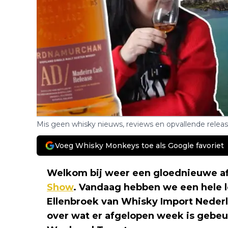
Mis geen whisky nieuws, reviews en opvallende relea
Voeg Whisky Monkeys toe als Google favoriet
Welkom bij weer een gloednieuwe af
Show
. Vandaag hebben we een hele l
Ellenbroek van Whisky Import Nederl
over wat er afgelopen week is gebe