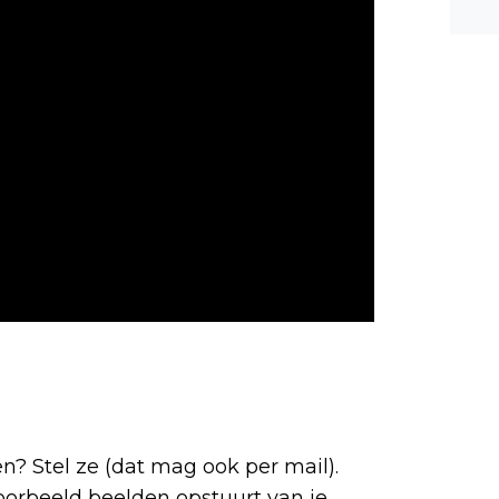
n ee
shea
e dis
n? Stel ze (dat mag ook per mail).
voorbeeld beelden opstuurt van je