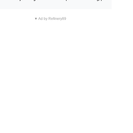
n overnachting in de B&B Abbeyfield, boek de kamer Hog
d en je hebt vanuit je slaapkamer heel mooi uitzicht op d
▼ Ad by Refinery89
tilleerderij zelf!