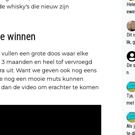
Hele
 whisky's die nieuw zijn
ewel
te winnen
Dit 
l
 vullen een grote doos waar elke
a 3 maanden en heel tof vervroegd
De s
ra uit. Want we geven ook nog eens
n.
 je nog een mooie muts kunnen
k dan de video om erachter te komen
Tja,
met 
chte
Als 
te dis