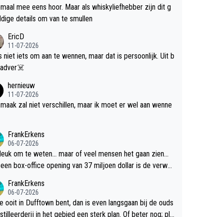
maal mee eens hoor. Maar als whiskyliefhebber zijn dit g
dige details om van te smullen
EricD
11-07-2026
is niet iets om aan te wennen, maar dat is persoonlijk. Uit b
ik, gadver☠️
hernieuw
11-07-2026
maak zal niet verschillen, maar ik moet er wel aan wenne
FrankErkens
06-07-2026
 leuk om te weten... maar of veel mensen het gaan zien...
een box-office opening van 37 miljoen dollar is de verwa
 flop een feit.
FrankErkens
06-07-2026
je ooit in Dufftown bent, dan is even langsgaan bij de ouds
tilleerderij in het gebied een sterk plan. Of beter nog; pla