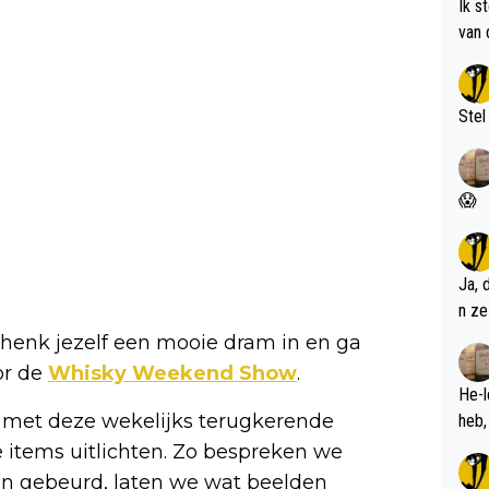
Ik s
van 
met 
Stel
😱
Ja, 
n ze
chenk jezelf een mooie dram in en ga
oor de
Whisky Weekend Show
.
He-l
 met deze wekelijks terugkerende
e items uitlichten. Zo bespreken we
jn gebeurd, laten we wat beelden