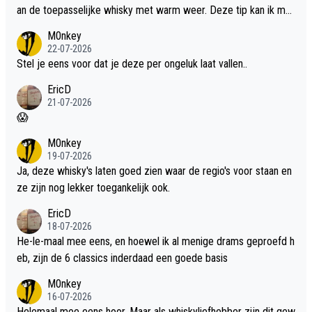
an de toepasselijke whisky met warm weer. Deze tip kan ik met
dit weer wel gebruiken.
M0nkey
22-07-2026
Stel je eens voor dat je deze per ongeluk laat vallen..
EricD
21-07-2026
😱
M0nkey
19-07-2026
Ja, deze whisky's laten goed zien waar de regio's voor staan en
ze zijn nog lekker toegankelijk ook.
EricD
18-07-2026
He-le-maal mee eens, en hoewel ik al menige drams geproefd h
eb, zijn de 6 classics inderdaad een goede basis
M0nkey
16-07-2026
Helemaal mee eens hoor. Maar als whiskyliefhebber zijn dit gew