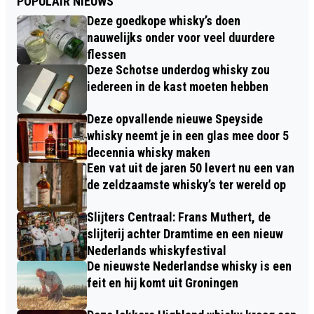
POPULAIR NIEUWS
Deze goedkope whisky’s doen
nauwelijks onder voor veel duurdere
flessen
Deze Schotse underdog whisky zou
iedereen in de kast moeten hebben
Deze opvallende nieuwe Speyside
whisky neemt je in een glas mee door 5
decennia whisky maken
Een vat uit de jaren 50 levert nu een van
de zeldzaamste whisky’s ter wereld op
Slijters Centraal: Frans Muthert, de
slijterij achter Dramtime en een nieuw
Nederlands whiskyfestival
De nieuwste Nederlandse whisky is een
feit en hij komt uit Groningen