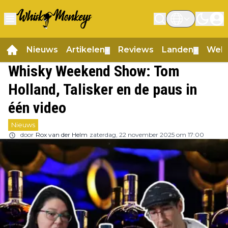
Nieuws
Artikelen
Reviews
Landen
Web
▼
▼
Whisky Weekend Show: Tom
Holland, Talisker en de paus in
één video
Nieuws
door
Rox van der Helm
zaterdag, 22 november 2025 om 17:00