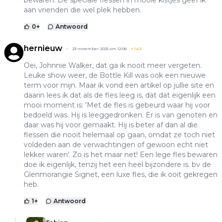
bewaren. De speciale flessen in mooie kistjes geef ik
aan vrienden die wel plek hebben.
0
+
Antwoord
hernieuw
23 november 2025 om 12:06
+
142
Oei, Johnnie Walker, dat ga ik nooit meer vergeten.
Leuke show weer, de Bottle Kill was ook een nieuwe
term voor mijn. Maar ik vond een artikel op jullie site en
daarin lees ik dat als de fles leeg is, dat dat eigenlijk een
mooi moment is: 'Met de fles is gebeurd waar hij voor
bedoeld was. Hij is leeggedronken. Er is van genoten en
daar was hij voor gemaakt. Hij is beter af dan al die
flessen die nooit helemaal op gaan, omdat ze toch niet
voldeden aan de verwachtingen of gewoon echt niet
lekker waren'. Zo is het maar net! Een lege fles bewaren
doe ik eigenlijk, tenzij het een heel bijzondere is. bv de
Glenmorangie Signet, een luxe fles, die ik ooit gekregen
heb.
1
+
Antwoord