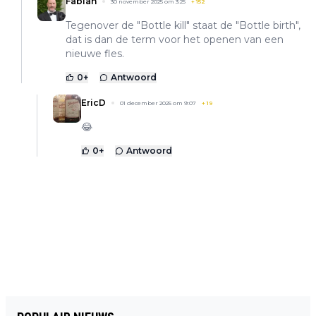
Fabian
30 november 2025 om 3:25
+
152
Tegenover de "Bottle kill" staat de "Bottle birth",
dat is dan de term voor het openen van een
nieuwe fles.
0
+
Antwoord
EricD
01 december 2025 om 9:07
+
19
😂
0
+
Antwoord