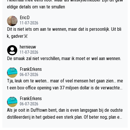
eldige details om van te smullen
EricD
11-07-2026
Dit is niet iets om aan te wennen, maar dat is persoonlijk. Uit bli
k, gadver☠️
hernieuw
11-07-2026
De smaak zal niet verschillen, maar ik moet er wel aan wennen.
FrankErkens
06-07-2026
Tja, leuk om te weten... maar of veel mensen het gaan zien... me
t een box-office opening van 37 miljoen dollar is de verwachte
flop een feit.
FrankErkens
06-07-2026
Als je ooit in Dufftown bent, dan is even langsgaan bij de oudste
distilleerderij in het gebied een sterk plan. Of beter nog; plan ee
n overnachting in de B&B Abbeyfield, boek de kamer Hogshead