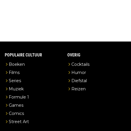
en je hebt vanuit je slaapkamer heel mooi uitzicht op de distille
erderij zelf!
POPULAIRE CULTUUR
OVERIG
Boeken
Cocktails
Films
Humor
Series
Diefstal
Muziek
Reizen
Formule 1
Games
Comics
Street Art