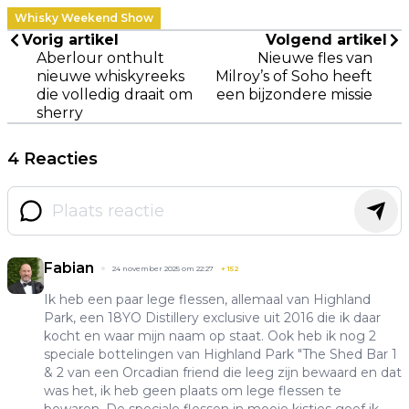
Whisky Weekend Show
Vorig artikel
Volgend artikel
Aberlour onthult
Nieuwe fles van
nieuwe whiskyreeks
Milroy’s of Soho heeft
die volledig draait om
een bijzondere missie
sherry
4 Reacties
Fabian
24 november 2025 om 22:27
+
152
Ik heb een paar lege flessen, allemaal van Highland
Park, een 18YO Distillery exclusive uit 2016 die ik daar
kocht en waar mijn naam op staat. Ook heb ik nog 2
speciale bottelingen van Highland Park "The Shed Bar 1
& 2 van een Orcadian friend die leeg zijn bewaard en dat
was het, ik heb geen plaats om lege flessen te