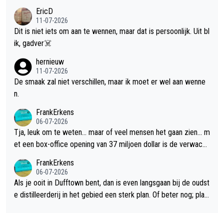
EricD
11-07-2026
Dit is niet iets om aan te wennen, maar dat is persoonlijk. Uit bl
ik, gadver☠️
hernieuw
11-07-2026
De smaak zal niet verschillen, maar ik moet er wel aan wenne
n.
FrankErkens
06-07-2026
Tja, leuk om te weten... maar of veel mensen het gaan zien... m
et een box-office opening van 37 miljoen dollar is de verwacht
e flop een feit.
FrankErkens
06-07-2026
Als je ooit in Dufftown bent, dan is even langsgaan bij de oudst
e distilleerderij in het gebied een sterk plan. Of beter nog; plan
een overnachting in de B&B Abbeyfield, boek de kamer Hogsh
ead en je hebt vanuit je slaapkamer heel mooi uitzicht op de di