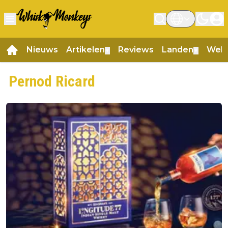
Nieuws
Artikelen
Reviews
Landen
Web
▼
▼
Pernod Ricard