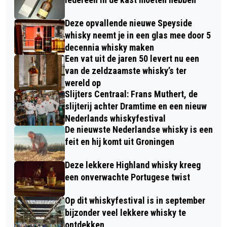
Deze opvallende nieuwe Speyside
whisky neemt je in een glas mee door 5
decennia whisky maken
Een vat uit de jaren 50 levert nu een
van de zeldzaamste whisky’s ter
wereld op
Slijters Centraal: Frans Muthert, de
slijterij achter Dramtime en een nieuw
Nederlands whiskyfestival
De nieuwste Nederlandse whisky is een
feit en hij komt uit Groningen
Deze lekkere Highland whisky kreeg
een onverwachte Portugese twist
Op dit whiskyfestival is in september
bijzonder veel lekkere whisky te
ontdekken