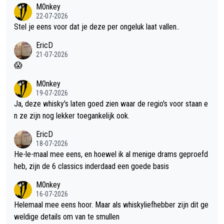
met dit weer wel gebruiken.
M0nkey
22-07-2026
Stel je eens voor dat je deze per ongeluk laat vallen..
EricD
21-07-2026
😱
M0nkey
19-07-2026
Ja, deze whisky's laten goed zien waar de regio's voor staan e
n ze zijn nog lekker toegankelijk ook.
EricD
18-07-2026
He-le-maal mee eens, en hoewel ik al menige drams geproefd
heb, zijn de 6 classics inderdaad een goede basis
M0nkey
16-07-2026
Helemaal mee eens hoor. Maar als whiskyliefhebber zijn dit ge
weldige details om van te smullen