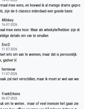
-maal mee eens, en hoewel ik al menige drams gepro
efd heb, zijn de 6 classics inderdaad een goede basis
M0nkey
16-07-2026
aal mee eens hoor. Maar als whiskyliefhebber zijn di
eldige details om van te smullen
EricD
11-07-2026
 niet iets om aan te wennen, maar dat is persoonlijk.
Uit blik, gadver☠️
hernieuw
11-07-2026
aak zal niet verschillen, maar ik moet er wel aan we
FrankErkens
06-07-2026
leuk om te weten... maar of veel mensen het gaan zie