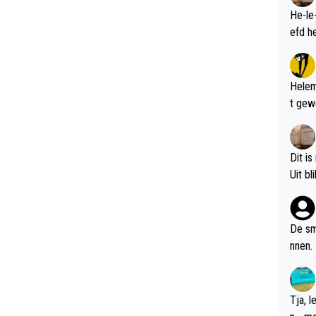
He-le
Helem
t gew
Dit is
De sm
nnen.
Tja, 