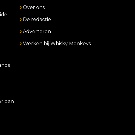
Over ons
ide
De redactie
Adverteren
Werken bij Whisky Monkeys
lands
er dan