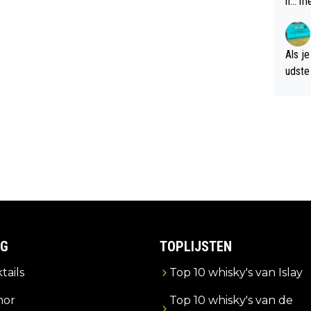
n... m
verwa
Als je
udste d
og; p
amer 
uitzic
IG
TOPLIJSTEN
tails
Top 10 whisky's van Islay
or
Top 10 whisky's van de