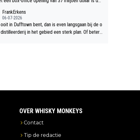
et een box-office opening van 37 miljoen dollar is de
chte flop een feit.
FrankErkens
06-07-2026
 ooit in Dufftown bent, dan is even langsgaan bij de o
istilleerderij in het gebied een sterk plan. Of beter n
lan een overnachting in de B&B Abbeyfield, boek de k
Hogshead en je hebt vanuit je slaapkamer heel mooi
ht op de distilleerderij zelf!
OVER WHISKY MONKEYS
Contact
Tip de redactie