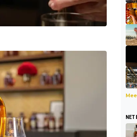
e
Meer
NET 