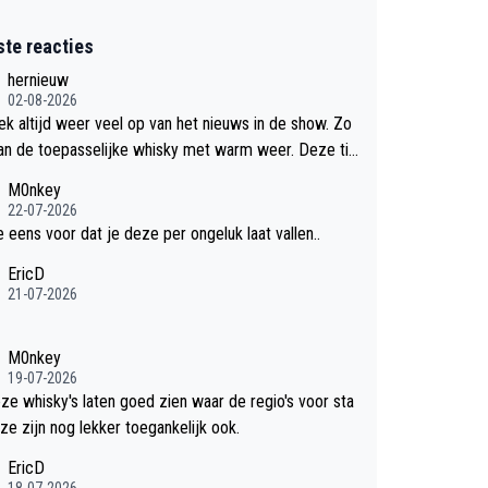
ste reacties
hernieuw
02-08-2026
eek altijd weer veel op van het nieuws in de show. Zo
an de toepasselijke whisky met warm weer. Deze tip
k met dit weer wel gebruiken.
M0nkey
22-07-2026
e eens voor dat je deze per ongeluk laat vallen..
EricD
21-07-2026
M0nkey
19-07-2026
eze whisky's laten goed zien waar de regio's voor sta
ze zijn nog lekker toegankelijk ook.
EricD
18-07-2026