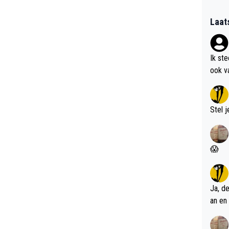
Laat
Ik st
ook v
kan i
Stel j
😱
Ja, d
an en 