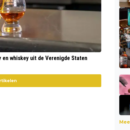
 en whiskey uit de Verenigde Staten
rtikelen
Meer