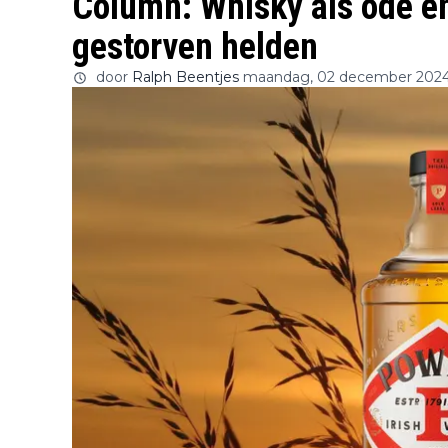
Column: Whisky als ode e
gestorven helden
door
Ralph Beentjes
maandag, 02 december 202