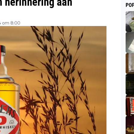
n herinnering aan
POP
4 om 8:00