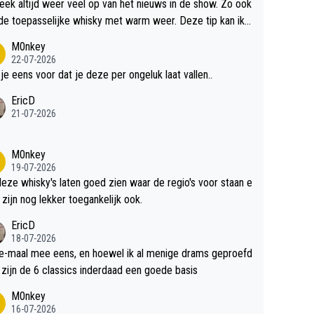
teek altijd weer veel op van het nieuws in de show. Zo ook
de toepasselijke whisky met warm weer. Deze tip kan ik
dit weer wel gebruiken.
M0nkey
22-07-2026
 je eens voor dat je deze per ongeluk laat vallen..
EricD
21-07-2026
M0nkey
19-07-2026
deze whisky's laten goed zien waar de regio's voor staan e
 zijn nog lekker toegankelijk ook.
EricD
18-07-2026
e-maal mee eens, en hoewel ik al menige drams geproefd
heb, zijn de 6 classics inderdaad een goede basis
M0nkey
16-07-2026