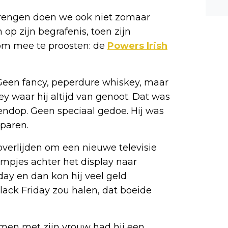
n ee
tbrengen doen we ook niet zomaar
shea
 op zijn begrafenis, toen zijn
e dis
om mee te proosten: de
Powers
Irish
 Geen fancy, peperdure whiskey, maar
key waar hij altijd van genoot. Dat was
endop. Geen speciaal gedoe. Hij was
paren.
 overlijden om een nieuwe televisie
ampjes achter het display naar
day en dan kon hij veel geld
lack Friday zou halen, dat boeide
Samen met zijn vrouw had hij een