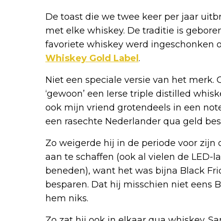
De toast die we twee keer per jaar ui
met elke whiskey. De traditie is geboren
favoriete whiskey werd ingeschonken 
Whiskey Gold Label
.
Niet een speciale versie van het merk.
‘gewoon’ een Ierse triple distilled whis
ook mijn vriend grotendeels in een not
een rasechte Nederlander qua geld bes
Zo weigerde hij in de periode voor zijn
aan te schaffen (ook al vielen de LED-l
beneden), want het was bijna Black Fri
besparen. Dat hij misschien niet eens B
hem niks.
Zo zat hij ook in elkaar qua whiskey. 