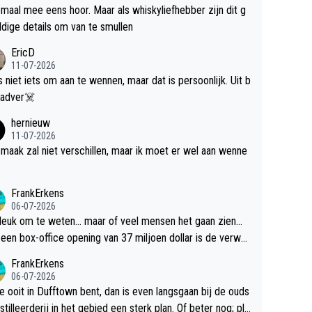
maal mee eens hoor. Maar als whiskyliefhebber zijn dit g
dige details om van te smullen
EricD
11-07-2026
is niet iets om aan te wennen, maar dat is persoonlijk. Uit b
ik, gadver☠️
hernieuw
11-07-2026
maak zal niet verschillen, maar ik moet er wel aan wenne
FrankErkens
06-07-2026
 leuk om te weten... maar of veel mensen het gaan zien...
een box-office opening van 37 miljoen dollar is de verwa
 flop een feit.
FrankErkens
06-07-2026
je ooit in Dufftown bent, dan is even langsgaan bij de ouds
tilleerderij in het gebied een sterk plan. Of beter nog; pla