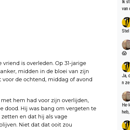
Ik s
van 
met 
Stel
😱
e vriend is overleden. Op 31-jarige
kanker, midden in de bloei van zijn
Ja, 
et voor de ochtend, middag of avond
n ze
 met hem had voor zijn overlijden,
He-l
 de dood. Hij was bang om vergeten te
zetten en dat hij als vage
lijven. Niet dat dat ooit zou