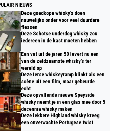
ULAIR NIEUWS
Deze goedkope whisky’s doen
nauwelijks onder voor veel duurdere
flessen
Deze Schotse underdog whisky zou
iedereen in de kast moeten hebben
Een vat uit de jaren 50 levert nu een
van de zeldzaamste whisky’s ter
wereld op
Deze Ierse whiskeyramp klinkt als een
scène uit een film, maar gebeurde
echt
Deze opvallende nieuwe Speyside
whisky neemt je in een glas mee door 5
decennia whisky maken
Deze lekkere Highland whisky kreeg
een onverwachte Portugese twist