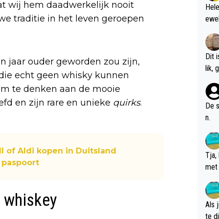
t wij hem daadwerkelijk nooit
Hele
 traditie in het leven geroepen
ewel
Dit 
en jaar ouder geworden zou zijn,
l
 die echt geen whisky kunnen
 Om te denken aan de mooie
d en zijn rare en unieke
quirks
.
De s
n.
l of Aldi kopen in Duitsland
Tja,
 paspoort
met 
chte
e whiskey
Als 
te dis