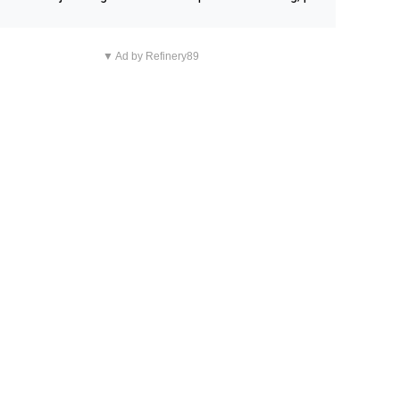
n overnachting in de B&B Abbeyfield, boek de kamer Hog
d en je hebt vanuit je slaapkamer heel mooi uitzicht op d
▼ Ad by Refinery89
tilleerderij zelf!