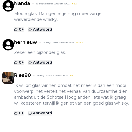
Nanda
16 september 2025 om 10:23
+
33
Mooie glas. Dan geniet je nog meer van je
welverdiende whisky.
0
+
Antwoord
hernieuw
21 augustus 2025 om 13:15
+
142
Zeker een bijzonder glas.
0
+
Antwoord
Ries90
21 augustus 2025 om 11:14
+
1
Ik wil dit glas winnen omdat het meer is dan een mooi
voorwerp: het vertelt het verhaal van duurzaamheid en
ambacht uit de Schotse Hooglanden, iets wat ik graag
wil koesteren terwijl ik geniet van een goed glas whisky.
0
+
Antwoord