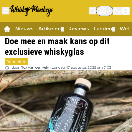
Nieuws
Artikelen
Reviews
Landen
Web
▼
▼
Doe mee en maak kans op dit
exclusieve whiskyglas
Rubrieken
door
Rox van der Helm
zondag, 17 augustus 2025 om 7:03