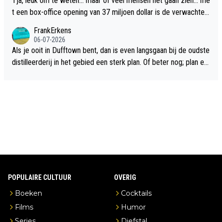
Tja, leuk om te weten... maar of veel mensen het gaan zien... me
t een box-office opening van 37 miljoen dollar is de verwachte
flop een feit.
FrankErkens
06-07-2026
Als je ooit in Dufftown bent, dan is even langsgaan bij de oudste
distilleerderij in het gebied een sterk plan. Of beter nog; plan ee
n overnachting in de B&B Abbeyfield, boek de kamer Hogshead
en je hebt vanuit je slaapkamer heel mooi uitzicht op de distille
erderij zelf!
POPULAIRE CULTUUR
OVERIG
Boeken
Cocktails
Films
Humor
Series
Diefstal