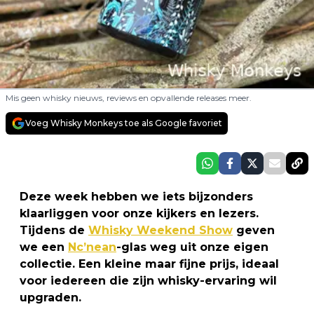
Mis geen whisky nieuws, reviews en opvallende releases meer.
Voeg Whisky Monkeys toe als Google favoriet
Deze week hebben we iets bijzonders
klaarliggen voor onze kijkers en lezers.
Tijdens de
Whisky Weekend Show
geven
we een
Nc’nean
-glas weg uit onze eigen
collectie. Een kleine maar fijne prijs, ideaal
voor iedereen die zijn whisky-ervaring wil
upgraden.