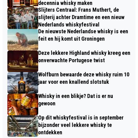
decennia whisky maken
Slijters Centraal: Frans Muthert, de
slijterij achter Dramtime en een nieuw
Nederlands whiskyfestival
De nieuwste Nederlandse whisky is een
feit en hij komt uit Groningen
Deze lekkere Highland whisky kreeg een
onverwachte Portugese twist
Wolfburn bewaarde deze whisky ruim 10
jaar voor een knallend slotstuk
Whisky in een blikje? Dat is er nu
gewoon
Op dit whiskyfestival is in september
bijzonder veel lekkere whisky te
ontdekken