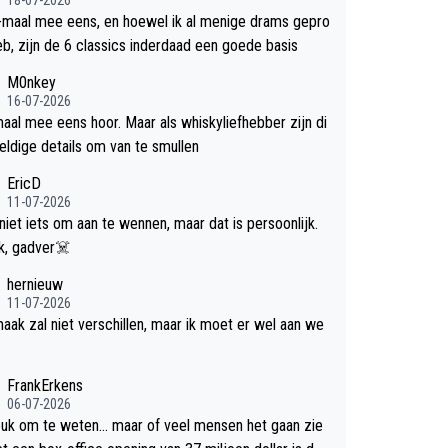
-maal mee eens, en hoewel ik al menige drams gepro
efd heb, zijn de 6 classics inderdaad een goede basis
M0nkey
16-07-2026
aal mee eens hoor. Maar als whiskyliefhebber zijn di
eldige details om van te smullen
EricD
11-07-2026
 niet iets om aan te wennen, maar dat is persoonlijk.
Uit blik, gadver☠️
hernieuw
11-07-2026
aak zal niet verschillen, maar ik moet er wel aan we
FrankErkens
06-07-2026
leuk om te weten... maar of veel mensen het gaan zie