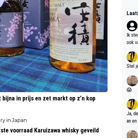
Laat
Ik st
ook v
kan i
Stel j
😱
ijna in prijs en zet markt op z’n kop
Ja, d
an en 
atste voorraad Karuizawa whisky geveild