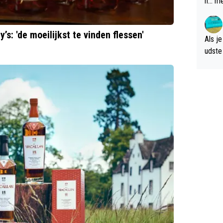
n... m
verwa
s: 'de moeilijkst te vinden flessen'
Als je
udste d
og; p
amer 
uitzic