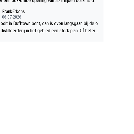
et een box-office opening van 37 miljoen dollar is de
chte flop een feit.
FrankErkens
06-07-2026
 ooit in Dufftown bent, dan is even langsgaan bij de o
istilleerderij in het gebied een sterk plan. Of beter n
lan een overnachting in de B&B Abbeyfield, boek de k
Hogshead en je hebt vanuit je slaapkamer heel mooi
ht op de distilleerderij zelf!