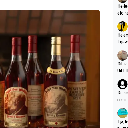
He-le
Helem
t gew
Dit is
De sm
nnen.
Tja, 