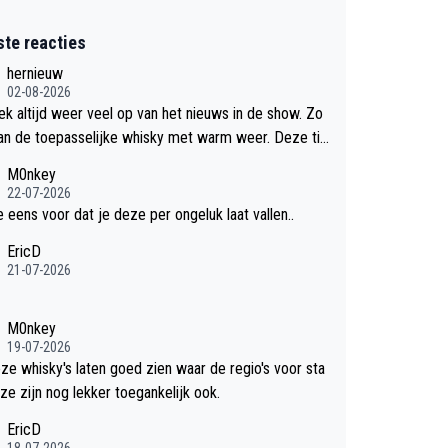
ste reacties
hernieuw
02-08-2026
eek altijd weer veel op van het nieuws in de show. Zo
an de toepasselijke whisky met warm weer. Deze tip
k met dit weer wel gebruiken.
M0nkey
22-07-2026
e eens voor dat je deze per ongeluk laat vallen..
EricD
21-07-2026
M0nkey
19-07-2026
eze whisky's laten goed zien waar de regio's voor sta
ze zijn nog lekker toegankelijk ook.
EricD
18-07-2026