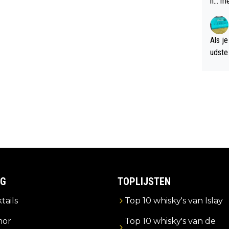
n... m
verwa
Als je
udste d
og; p
amer 
uitzic
IG
TOPLIJSTEN
tails
Top 10 whisky's van Islay
or
Top 10 whisky's van de