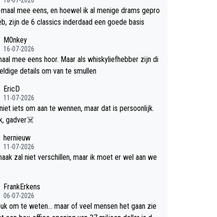
-maal mee eens, en hoewel ik al menige drams gepro
efd heb, zijn de 6 classics inderdaad een goede basis
M0nkey
16-07-2026
aal mee eens hoor. Maar als whiskyliefhebber zijn di
eldige details om van te smullen
EricD
11-07-2026
 niet iets om aan te wennen, maar dat is persoonlijk.
Uit blik, gadver☠️
hernieuw
11-07-2026
aak zal niet verschillen, maar ik moet er wel aan we
FrankErkens
06-07-2026
leuk om te weten... maar of veel mensen het gaan zie