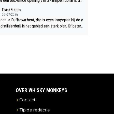
et een box-office opening van 37 miljoen dollar is de
chte flop een feit.
FrankErkens
06-07-2026
 ooit in Dufftown bent, dan is even langsgaan bij de o
istilleerderij in het gebied een sterk plan. Of beter n
lan een overnachting in de B&B Abbeyfield, boek de k
Hogshead en je hebt vanuit je slaapkamer heel mooi
ht op de distilleerderij zelf!
OVER WHISKY MONKEYS
Contact
Tip de redactie