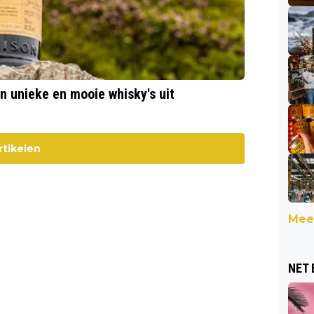
n unieke en mooie whisky's uit
rtikelen
Meer
NET 