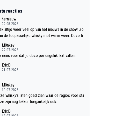
ste reacties
hernieuw
02-08-2026
eek altijd weer veel op van het nieuws in de show. Zo
an de toepasselijke whisky met warm weer. Deze tip
k met dit weer wel gebruiken.
M0nkey
22-07-2026
e eens voor dat je deze per ongeluk laat vallen..
EricD
21-07-2026
M0nkey
19-07-2026
eze whisky's laten goed zien waar de regio's voor sta
ze zijn nog lekker toegankelijk ook.
EricD
18-07-2026