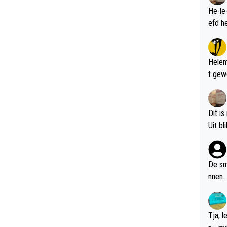
He-le
Helem
t gew
Dit is
De sm
nnen.
Tja, 