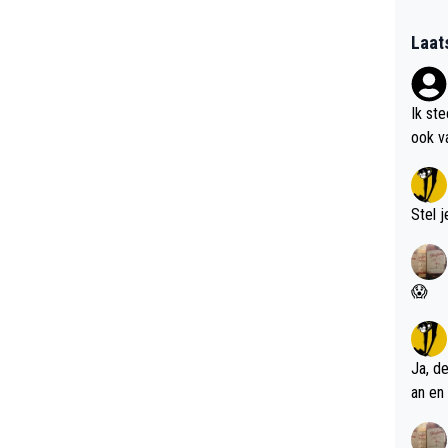
Laat
Ik st
ook v
kan i
Stel j
😱
Ja, d
an en 