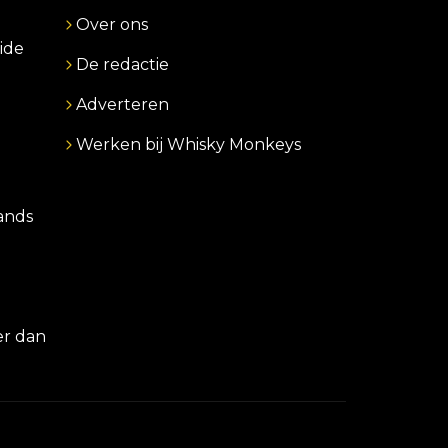
Over ons
ide
De redactie
Adverteren
Werken bij Whisky Monkeys
lands
er dan