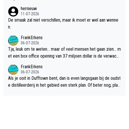
hernieuw
11-07-2026
De smaak zal niet verschillen, maar ik moet er wel aan wenne
n.
FrankErkens
06-07-2026
Tja, leuk om te weten... maar of veel mensen het gaan zien... m
et een box-office opening van 37 miljoen dollar is de verwacht
e flop een feit.
FrankErkens
06-07-2026
Als je ooit in Dufftown bent, dan is even langsgaan bij de oudst
e distilleerderij in het gebied een sterk plan. Of beter nog; plan
een overnachting in de B&B Abbeyfield, boek de kamer Hogsh
ead en je hebt vanuit je slaapkamer heel mooi uitzicht op de di
stilleerderij zelf!