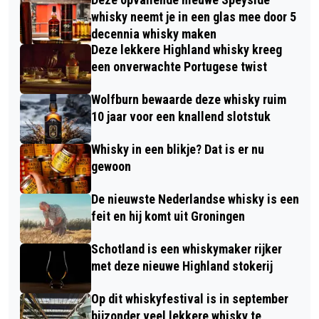
whisky neemt je in een glas mee door 5
decennia whisky maken
Deze lekkere Highland whisky kreeg
een onverwachte Portugese twist
Wolfburn bewaarde deze whisky ruim
10 jaar voor een knallend slotstuk
Whisky in een blikje? Dat is er nu
gewoon
De nieuwste Nederlandse whisky is een
feit en hij komt uit Groningen
Schotland is een whiskymaker rijker
met deze nieuwe Highland stokerij
Op dit whiskyfestival is in september
bijzonder veel lekkere whisky te