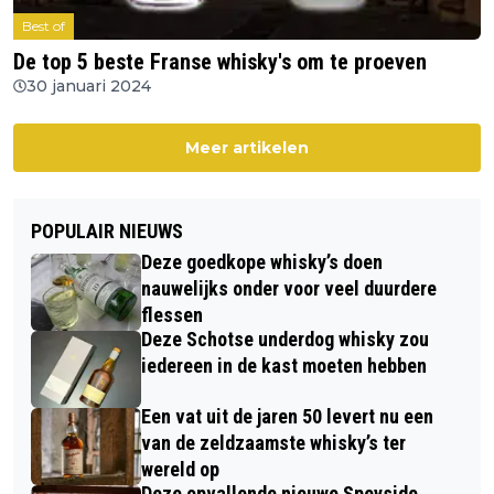
Best of
De top 5 beste Franse whisky's om te proeven
30 januari 2024
Meer artikelen
POPULAIR NIEUWS
Deze goedkope whisky’s doen
nauwelijks onder voor veel duurdere
flessen
Deze Schotse underdog whisky zou
iedereen in de kast moeten hebben
Een vat uit de jaren 50 levert nu een
van de zeldzaamste whisky’s ter
wereld op
Deze opvallende nieuwe Speyside