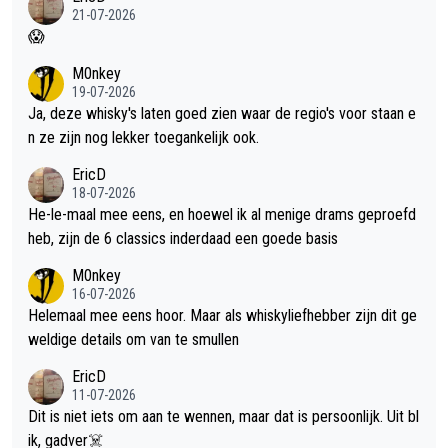
21-07-2026
😱
M0nkey
19-07-2026
Ja, deze whisky's laten goed zien waar de regio's voor staan e
n ze zijn nog lekker toegankelijk ook.
EricD
18-07-2026
He-le-maal mee eens, en hoewel ik al menige drams geproefd
heb, zijn de 6 classics inderdaad een goede basis
M0nkey
16-07-2026
Helemaal mee eens hoor. Maar als whiskyliefhebber zijn dit ge
weldige details om van te smullen
EricD
11-07-2026
Dit is niet iets om aan te wennen, maar dat is persoonlijk. Uit bl
ik, gadver☠️