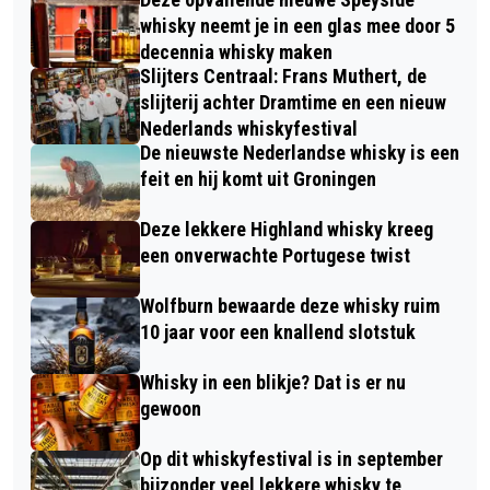
whisky neemt je in een glas mee door 5
decennia whisky maken
Slijters Centraal: Frans Muthert, de
slijterij achter Dramtime en een nieuw
Nederlands whiskyfestival
De nieuwste Nederlandse whisky is een
feit en hij komt uit Groningen
Deze lekkere Highland whisky kreeg
een onverwachte Portugese twist
Wolfburn bewaarde deze whisky ruim
10 jaar voor een knallend slotstuk
Whisky in een blikje? Dat is er nu
gewoon
Op dit whiskyfestival is in september
bijzonder veel lekkere whisky te