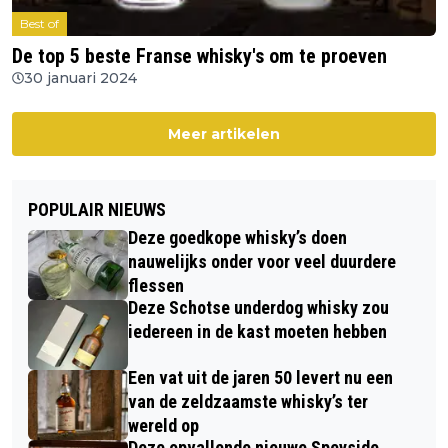
Best of
De top 5 beste Franse whisky's om te proeven
30 januari 2024
Meer artikelen
POPULAIR NIEUWS
Deze goedkope whisky’s doen
nauwelijks onder voor veel duurdere
flessen
Deze Schotse underdog whisky zou
iedereen in de kast moeten hebben
Een vat uit de jaren 50 levert nu een
van de zeldzaamste whisky’s ter
wereld op
Deze opvallende nieuwe Speyside