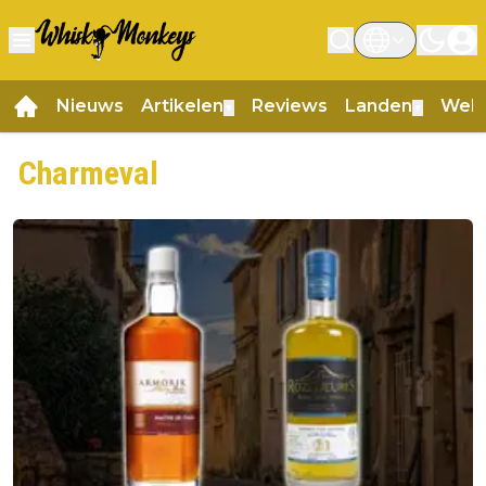
Nieuws
Artikelen
Reviews
Landen
Web
▼
▼
Charmeval