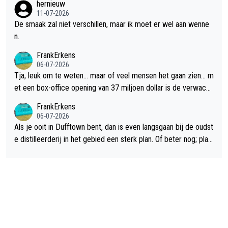
hernieuw
11-07-2026
De smaak zal niet verschillen, maar ik moet er wel aan wenne
n.
FrankErkens
06-07-2026
Tja, leuk om te weten... maar of veel mensen het gaan zien... m
et een box-office opening van 37 miljoen dollar is de verwacht
e flop een feit.
FrankErkens
06-07-2026
Als je ooit in Dufftown bent, dan is even langsgaan bij de oudst
e distilleerderij in het gebied een sterk plan. Of beter nog; plan
een overnachting in de B&B Abbeyfield, boek de kamer Hogsh
ead en je hebt vanuit je slaapkamer heel mooi uitzicht op de di
stilleerderij zelf!