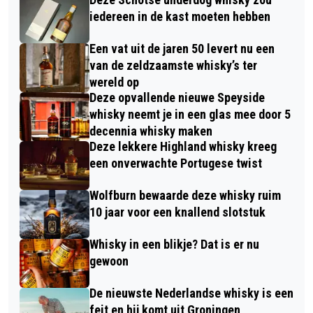
iedereen in de kast moeten hebben
Een vat uit de jaren 50 levert nu een
van de zeldzaamste whisky’s ter
wereld op
Deze opvallende nieuwe Speyside
whisky neemt je in een glas mee door 5
decennia whisky maken
Deze lekkere Highland whisky kreeg
een onverwachte Portugese twist
Wolfburn bewaarde deze whisky ruim
10 jaar voor een knallend slotstuk
Whisky in een blikje? Dat is er nu
gewoon
De nieuwste Nederlandse whisky is een
feit en hij komt uit Groningen