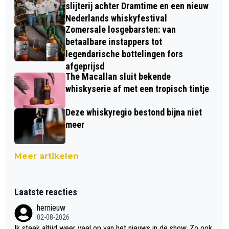
slijterij achter Dramtime en een nieuw
Nederlands whiskyfestival
Zomersale losgebarsten: van
betaalbare instappers tot
legendarische bottelingen fors
afgeprijsd
The Macallan sluit bekende
whiskyserie af met een tropisch tintje
Deze whiskyregio bestond bijna niet
meer
Meer artikelen
Laatste reacties
hernieuw
02-08-2026
Ik steek altijd weer veel op van het nieuws in de show. Zo ook