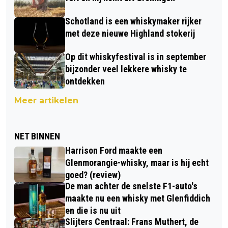
Schotland is een whiskymaker rijker
met deze nieuwe Highland stokerij
Op dit whiskyfestival is in september
bijzonder veel lekkere whisky te
ontdekken
Meer artikelen
NET BINNEN
Harrison Ford maakte een
Glenmorangie-whisky, maar is hij echt
goed? (review)
De man achter de snelste F1-auto's
maakte nu een whisky met Glenfiddich
en die is nu uit
Slijters Centraal: Frans Muthert, de