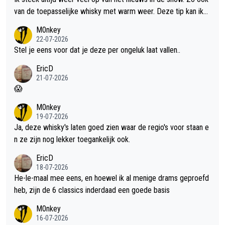
van de toepasselijke whisky met warm weer. Deze tip kan ik
met dit weer wel gebruiken.
M0nkey
22-07-2026
Stel je eens voor dat je deze per ongeluk laat vallen..
EricD
21-07-2026
😱
M0nkey
19-07-2026
Ja, deze whisky's laten goed zien waar de regio's voor staan e
n ze zijn nog lekker toegankelijk ook.
EricD
18-07-2026
He-le-maal mee eens, en hoewel ik al menige drams geproefd
heb, zijn de 6 classics inderdaad een goede basis
M0nkey
16-07-2026