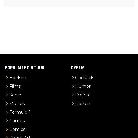
een overnachting in de B&B Abbeyfield, boek de kamer Hogsh
ead en je hebt vanuit je slaapkamer heel mooi uitzicht op de di
stilleerderij zelf!
POPULAIRE CULTUUR
OVERIG
Boeken
Cocktails
Films
Humor
Series
Diefstal
Muziek
Reizen
Formule 1
Games
Comics
Street Art