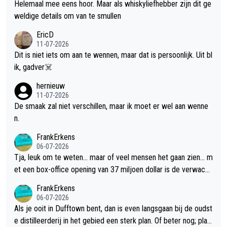
Helemaal mee eens hoor. Maar als whiskyliefhebber zijn dit ge
weldige details om van te smullen
EricD
11-07-2026
Dit is niet iets om aan te wennen, maar dat is persoonlijk. Uit bl
ik, gadver☠️
hernieuw
11-07-2026
De smaak zal niet verschillen, maar ik moet er wel aan wenne
n.
FrankErkens
06-07-2026
Tja, leuk om te weten... maar of veel mensen het gaan zien... m
et een box-office opening van 37 miljoen dollar is de verwacht
e flop een feit.
FrankErkens
06-07-2026
Als je ooit in Dufftown bent, dan is even langsgaan bij de oudst
e distilleerderij in het gebied een sterk plan. Of beter nog; plan