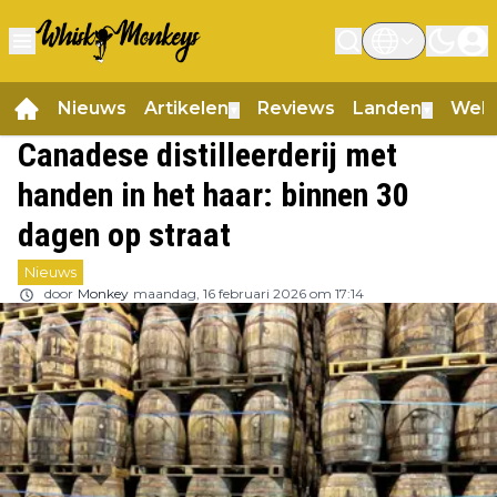
Nieuws
Artikelen
Reviews
Landen
Web
▼
▼
Canadese distilleerderij met
handen in het haar: binnen 30
dagen op straat
Nieuws
door
Monkey
maandag, 16 februari 2026 om 17:14