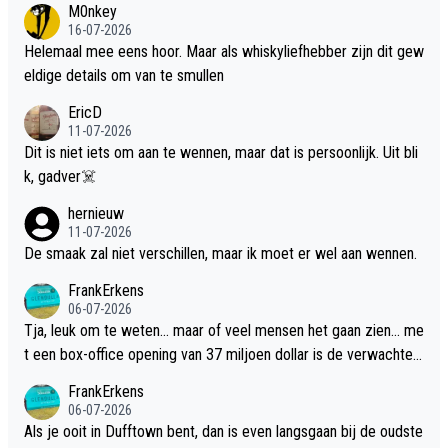
M0nkey
16-07-2026
Helemaal mee eens hoor. Maar als whiskyliefhebber zijn dit gew
eldige details om van te smullen
EricD
11-07-2026
Dit is niet iets om aan te wennen, maar dat is persoonlijk. Uit bli
k, gadver☠️
hernieuw
11-07-2026
De smaak zal niet verschillen, maar ik moet er wel aan wennen.
FrankErkens
06-07-2026
Tja, leuk om te weten... maar of veel mensen het gaan zien... me
t een box-office opening van 37 miljoen dollar is de verwachte
flop een feit.
FrankErkens
06-07-2026
Als je ooit in Dufftown bent, dan is even langsgaan bij de oudste