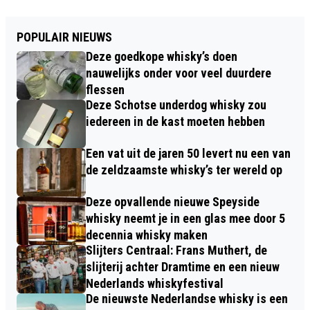
POPULAIR NIEUWS
Deze goedkope whisky’s doen
nauwelijks onder voor veel duurdere
flessen
Deze Schotse underdog whisky zou
iedereen in de kast moeten hebben
Een vat uit de jaren 50 levert nu een van
de zeldzaamste whisky’s ter wereld op
Deze opvallende nieuwe Speyside
whisky neemt je in een glas mee door 5
decennia whisky maken
Slijters Centraal: Frans Muthert, de
slijterij achter Dramtime en een nieuw
Nederlands whiskyfestival
De nieuwste Nederlandse whisky is een