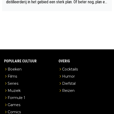
distilleerderij in het gebied een sterk plan. Of beter nog; plan ee
n overnachting in de B&B Abbeyfield, boek de kamer Hogshead
en je hebt vanuit je slaapkamer heel mooi uitzicht op de distille
erderij zelf!
POPULAIRE CULTUUR
OVERIG
Boeken
Cocktails
Films
Humor
Series
Diefstal
Muziek
Reizen
Formule 1
Games
Comics