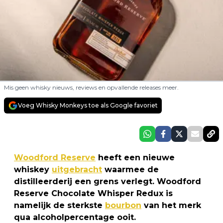
Mis geen whisky nieuws, reviews en opvallende releases meer.
Voeg Whisky Monkeys toe als Google favoriet
Woodford Reserve
heeft een nieuwe
whiskey
uitgebracht
waarmee de
distilleerderij een grens verlegt. Woodford
Reserve Chocolate Whisper Redux is
namelijk de sterkste
bourbon
van het merk
qua alcoholpercentage ooit.