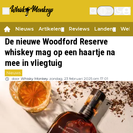
Nieuws
Artikelen
Reviews
Landen
Web
▼
▼
De nieuwe Woodford Reserve
whiskey mag op een haartje na
mee in vliegtuig
Nieuws
door
Whisky Monkey
zondag, 23 februari 2025 om 17:01