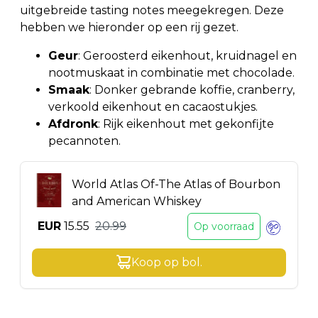
uitgebreide tasting notes meegekregen. Deze
hebben we hieronder op een rij gezet.
Geur
: Geroosterd eikenhout, kruidnagel en
nootmuskaat in combinatie met chocolade.
Smaak
: Donker gebrande koffie, cranberry,
verkoold eikenhout en cacaostukjes.
Afdronk
: Rijk eikenhout met gekonfijte
pecannoten.
World Atlas Of-The Atlas of Bourbon
and American Whiskey
EUR
15.55
20.99
Op voorraad
Koop op
bol
.