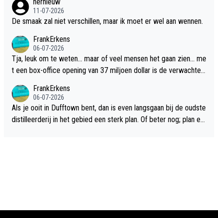
hernieuw
11-07-2026
De smaak zal niet verschillen, maar ik moet er wel aan wennen.
FrankErkens
06-07-2026
Tja, leuk om te weten... maar of veel mensen het gaan zien... me
t een box-office opening van 37 miljoen dollar is de verwachte
flop een feit.
FrankErkens
06-07-2026
Als je ooit in Dufftown bent, dan is even langsgaan bij de oudste
distilleerderij in het gebied een sterk plan. Of beter nog; plan ee
n overnachting in de B&B Abbeyfield, boek de kamer Hogshead
en je hebt vanuit je slaapkamer heel mooi uitzicht op de distille
erderij zelf!