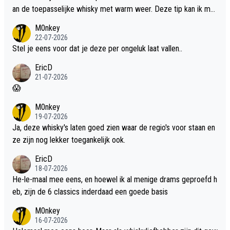
an de toepasselijke whisky met warm weer. Deze tip kan ik met
dit weer wel gebruiken.
M0nkey
22-07-2026
Stel je eens voor dat je deze per ongeluk laat vallen..
EricD
21-07-2026
😱
M0nkey
19-07-2026
Ja, deze whisky's laten goed zien waar de regio's voor staan en
ze zijn nog lekker toegankelijk ook.
EricD
18-07-2026
He-le-maal mee eens, en hoewel ik al menige drams geproefd h
eb, zijn de 6 classics inderdaad een goede basis
M0nkey
16-07-2026