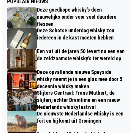
POPULAIR NIEUWS
Deze goedkope whisky’s doen
nauwelijks onder voor veel duurdere
flessen
Deze Schotse underdog whisky zou
iedereen in de kast moeten hebben
Een vat uit de jaren 50 levert nu een van
de zeldzaamste whisky’s ter wereld op
Deze opvallende nieuwe Speyside
whisky neemt je in een glas mee door 5
decennia whisky maken
Slijters Centraal: Frans Muthert, de
slijterij achter Dramtime en een nieuw
Nederlands whiskyfestival
De nieuwste Nederlandse whisky is een
feit en hij komt uit Groningen