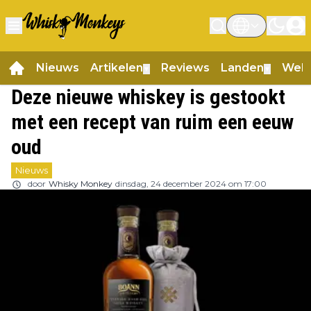
Nieuws
Artikelen
Reviews
Landen
Web
▼
▼
Deze nieuwe whiskey is gestookt
met een recept van ruim een eeuw
oud
Nieuws
door
Whisky Monkey
dinsdag, 24 december 2024 om 17:00