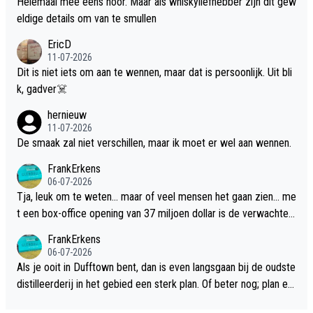
Helemaal mee eens hoor. Maar als whiskyliefhebber zijn dit gew
eldige details om van te smullen
EricD
11-07-2026
Dit is niet iets om aan te wennen, maar dat is persoonlijk. Uit bli
k, gadver☠️
hernieuw
11-07-2026
De smaak zal niet verschillen, maar ik moet er wel aan wennen.
FrankErkens
06-07-2026
Tja, leuk om te weten... maar of veel mensen het gaan zien... me
t een box-office opening van 37 miljoen dollar is de verwachte
flop een feit.
FrankErkens
06-07-2026
Als je ooit in Dufftown bent, dan is even langsgaan bij de oudste
distilleerderij in het gebied een sterk plan. Of beter nog; plan ee
n overnachting in de B&B Abbeyfield, boek de kamer Hogshead