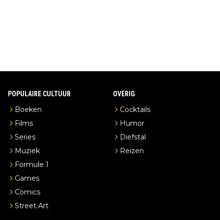
en je hebt vanuit je slaapkamer heel mooi uitzicht op de distille
erderij zelf!
POPULAIRE CULTUUR
OVERIG
Boeken
Cocktails
Films
Humor
Series
Diefstal
Muziek
Reizen
Formule 1
Games
Comics
Street Art