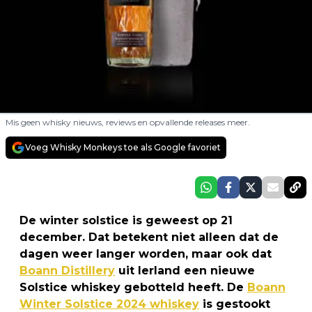
Mis geen whisky nieuws, reviews en opvallende releases meer.
Voeg Whisky Monkeys toe als Google favoriet
De winter solstice is geweest op 21
december. Dat betekent niet alleen dat de
dagen weer langer worden, maar ook dat
Boann Distillery
uit Ierland een nieuwe
Solstice whiskey gebotteld heeft. De
Boann
Winter Solstice 2024 whiskey
is gestookt