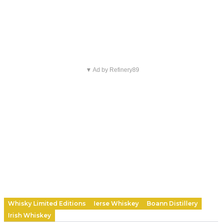
▼ Ad by Refinery89
Whisky Limited Editions
Ierse Whiskey
Boann Distillery
Irish Whiskey