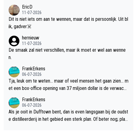
EricD
11-07-2026
Dit is niet iets om aan te wennen, maar dat is persoonlijk. Uit bl
ik, gadver☠️
hernieuw
11-07-2026
De smaak zal niet verschillen, maar ik moet er wel aan wenne
n.
FrankErkens
06-07-2026
Tja, leuk om te weten... maar of veel mensen het gaan zien... m
et een box-office opening van 37 miljoen dollar is de verwacht
e flop een feit.
FrankErkens
06-07-2026
Als je ooit in Dufftown bent, dan is even langsgaan bij de oudst
e distilleerderij in het gebied een sterk plan. Of beter nog; plan
een overnachting in de B&B Abbeyfield, boek de kamer Hogsh
ead en je hebt vanuit je slaapkamer heel mooi uitzicht op de di