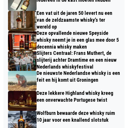
Een vat uit de jaren 50 levert nu een
van de zeldzaamste whisky’s ter
wereld op
Deze opvallende nieuwe Speyside
whisky neemt je in een glas mee door 5
decennia whisky maken
Slijters Centraal: Frans Muthert, de
slijterij achter Dramtime en een nieuw
Nederlands whiskyfestival
De nieuwste Nederlandse whisky is een
feit en hij komt uit Groningen
Deze lekkere Highland whisky kreeg
een onverwachte Portugese twist
Wolfburn bewaarde deze whisky ruim
10 jaar voor een knallend slotstuk