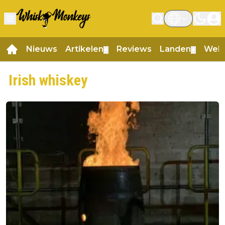
Nieuws
Artikelen
Reviews
Landen
Web
▼
▼
Irish whiskey