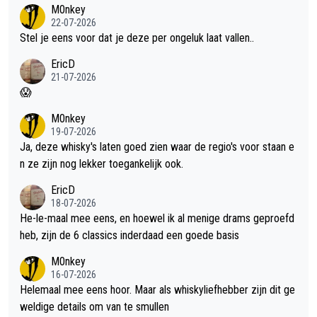
met dit weer wel gebruiken.
M0nkey
22-07-2026
Stel je eens voor dat je deze per ongeluk laat vallen..
EricD
21-07-2026
😱
M0nkey
19-07-2026
Ja, deze whisky's laten goed zien waar de regio's voor staan e
n ze zijn nog lekker toegankelijk ook.
EricD
18-07-2026
He-le-maal mee eens, en hoewel ik al menige drams geproefd
heb, zijn de 6 classics inderdaad een goede basis
M0nkey
16-07-2026
Helemaal mee eens hoor. Maar als whiskyliefhebber zijn dit ge
weldige details om van te smullen