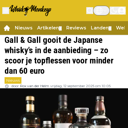
Nieuws
Artikelen
Reviews
Landen
Web
▼
▼
Gall & Gall gooit de Japanse
whisky’s in de aanbieding – zo
scoor je topflessen voor minder
dan 60 euro
Nieuws
door
Rox van der Helm
vrijdag, 12 september 2025 om 10:05