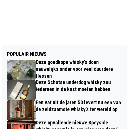
POPULAIR NIEUWS
Deze goedkope whisky’s doen
nauwelijks onder voor veel duurdere
flessen
Deze Schotse underdog whisky zou
iedereen in de kast moeten hebben
Een vat uit de jaren 50 levert nu een van
de zeldzaamste whisky’s ter wereld op
Deze opvallende nieuwe Speyside