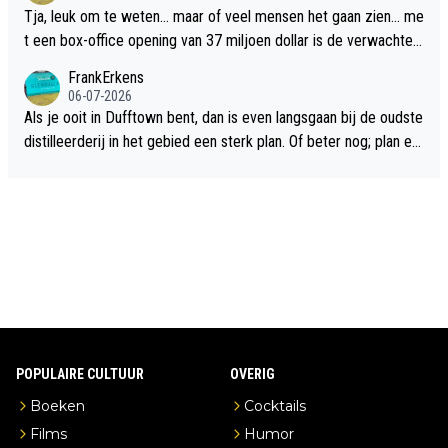
Tja, leuk om te weten... maar of veel mensen het gaan zien... me
t een box-office opening van 37 miljoen dollar is de verwachte
flop een feit.
FrankErkens
06-07-2026
Als je ooit in Dufftown bent, dan is even langsgaan bij de oudste
distilleerderij in het gebied een sterk plan. Of beter nog; plan ee
n overnachting in de B&B Abbeyfield, boek de kamer Hogshead
en je hebt vanuit je slaapkamer heel mooi uitzicht op de distille
erderij zelf!
POPULAIRE CULTUUR
OVERIG
Boeken
Cocktails
Films
Humor