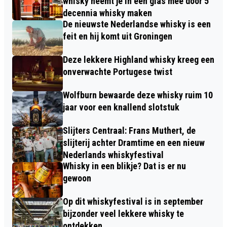
whisky neemt je in een glas mee door 5
decennia whisky maken
De nieuwste Nederlandse whisky is een
feit en hij komt uit Groningen
Deze lekkere Highland whisky kreeg een
onverwachte Portugese twist
Wolfburn bewaarde deze whisky ruim 10
jaar voor een knallend slotstuk
Slijters Centraal: Frans Muthert, de
slijterij achter Dramtime en een nieuw
Nederlands whiskyfestival
Whisky in een blikje? Dat is er nu
gewoon
Op dit whiskyfestival is in september
bijzonder veel lekkere whisky te
ontdekken