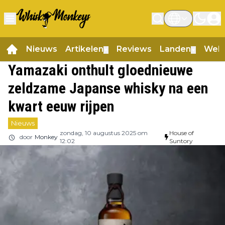
Nieuws
Artikelen
Reviews
Landen
Web
▼
▼
Yamazaki onthult gloednieuwe
zeldzame Japanse whisky na een
kwart eeuw rijpen
Nieuws
zondag, 10 augustus 2025 om
House of
door
Monkey
12:02
Suntory