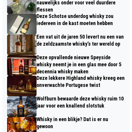
nauwelijks onder voor veel duurdere
flessen
Deze Schotse underdog whisky zou
iedereen in de kast moeten hebben
Een vat uit de jaren 50 levert nu een van
de zeldzaamste whisky’s ter wereld op
Deze opvallende nieuwe Speyside
whisky neemt je in een glas mee door 5
decennia whisky maken
Deze lekkere Highland whisky kreeg een
onverwachte Portugese twist
Wolfburn bewaarde deze whisky ruim 10
jaar voor een knallend slotstuk
Whisky in een blikje? Dat is er nu
gewoon