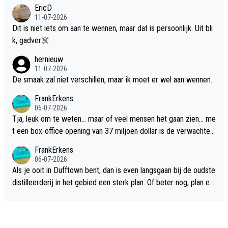
EricD
11-07-2026
Dit is niet iets om aan te wennen, maar dat is persoonlijk. Uit bli
k, gadver☠️
hernieuw
11-07-2026
De smaak zal niet verschillen, maar ik moet er wel aan wennen.
FrankErkens
06-07-2026
Tja, leuk om te weten... maar of veel mensen het gaan zien... me
t een box-office opening van 37 miljoen dollar is de verwachte
flop een feit.
FrankErkens
06-07-2026
Als je ooit in Dufftown bent, dan is even langsgaan bij de oudste
distilleerderij in het gebied een sterk plan. Of beter nog; plan ee
n overnachting in de B&B Abbeyfield, boek de kamer Hogshead
en je hebt vanuit je slaapkamer heel mooi uitzicht op de distille
erderij zelf!