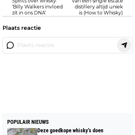
Spirits over whisky:
van een single estate
‘Billy Walkers invloed
distillery altijd uniek
zit in ons DNA’
is (How to Whisky)
Plaats reactie
POPULAIR NIEUWS
Deze goedkope whisky’s doen