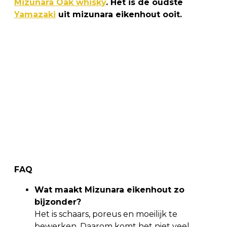
Mizunara Oak whisky
. Het is de oudste
Yamazaki
uit mizunara eikenhout ooit.
FAQ
Wat maakt Mizunara eikenhout zo
bijzonder?
Het is schaars, poreus en moeilijk te
bewerken. Daarom komt het niet veel