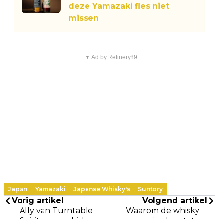
deze Yamazaki fles niet
missen
▼ Ad by Refinery89
Japan
Yamazaki
Japanse Whisky's
Suntory
Vorig artikel
Volgend artikel
Ally van Turntable
Waarom de whisky