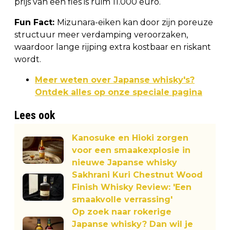
prijs van een fles is ruim 11.000 euro.
Fun Fact:
Mizunara-eiken kan door zijn poreuze
structuur meer verdamping veroorzaken,
waardoor lange rijping extra kostbaar en riskant
wordt.
Meer weten over Japanse whisky's?
Ontdek alles op onze speciale pagina
Lees ook
Kanosuke en Hioki zorgen
voor een smaakexplosie in
nieuwe Japanse whisky
Sakhrani Kuri Chestnut Wood
Finish Whisky Review: 'Een
smaakvolle verrassing'
Op zoek naar rokerige
Japanse whisky? Dan wil je