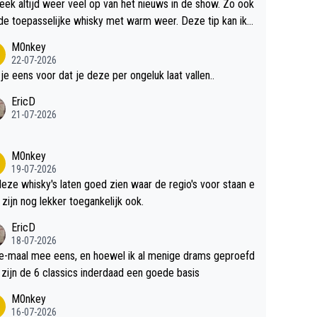
teek altijd weer veel op van het nieuws in de show. Zo ook
de toepasselijke whisky met warm weer. Deze tip kan ik
dit weer wel gebruiken.
M0nkey
22-07-2026
 je eens voor dat je deze per ongeluk laat vallen..
EricD
21-07-2026
M0nkey
19-07-2026
deze whisky's laten goed zien waar de regio's voor staan e
 zijn nog lekker toegankelijk ook.
EricD
18-07-2026
e-maal mee eens, en hoewel ik al menige drams geproefd
heb, zijn de 6 classics inderdaad een goede basis
M0nkey
16-07-2026