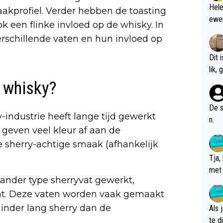
Hele
akprofiel. Verder hebben de toasting
ewel
k een flinke invloed op de whisky. In
erschillende vaten en hun invloed op
Dit 
l
 whisky?
De s
industrie heeft lange tijd gewerkt
n.
geven veel kleur af aan de
 sherry-achtige smaak (afhankelijk
Tja,
met 
ander type sherryvat gewerkt,
chte
vat. Deze vaten worden vaak gemaakt
inder lang sherry dan de
Als 
te dis