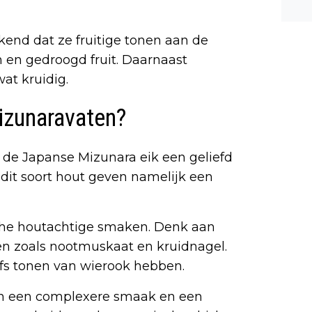
n ee
shea
end dat ze fruitige tonen aan de
e dis
 en gedroogd fruit. Daarnaast
at kruidig.
izunaravaten?
s de Japanse Mizunara eik een geliefd
 dit soort hout geven namelijk een
che houtachtige smaken. Denk aan
en zoals nootmuskaat en kruidnagel.
fs tonen van wierook hebben.
en een complexere smaak en een