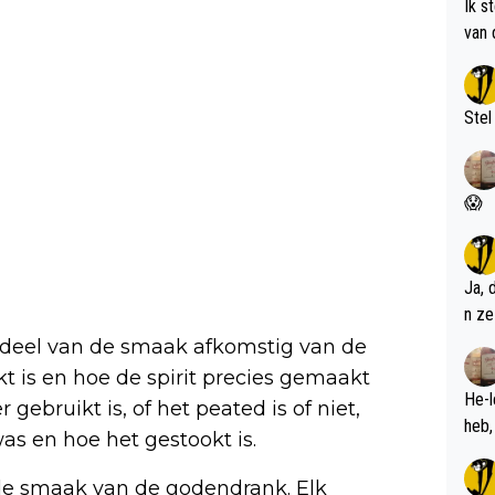
Ik s
van 
met 
Stel
😱
Ja, 
n ze
en deel van de smaak afkomstig van de
t is en hoe de spirit precies gemaakt
He-l
 gebruikt is, of het peated is of niet,
as en hoe het gestookt is.
 de smaak van de godendrank. Elk