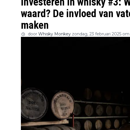
Investeren in whisky #3: 
waard? De invloed van vat
maken
door
Whisky Monkey
zondag, 23 februari 2025 om 