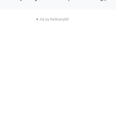
n overnachting in de B&B Abbeyfield, boek de kamer Hog
d en je hebt vanuit je slaapkamer heel mooi uitzicht op d
▼ Ad by Refinery89
tilleerderij zelf!