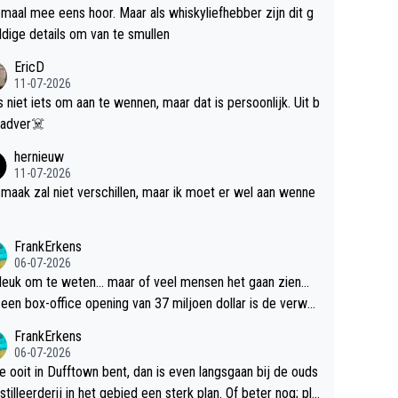
maal mee eens hoor. Maar als whiskyliefhebber zijn dit g
dige details om van te smullen
EricD
11-07-2026
is niet iets om aan te wennen, maar dat is persoonlijk. Uit b
ik, gadver☠️
hernieuw
11-07-2026
maak zal niet verschillen, maar ik moet er wel aan wenne
FrankErkens
06-07-2026
 leuk om te weten... maar of veel mensen het gaan zien...
een box-office opening van 37 miljoen dollar is de verwa
 flop een feit.
FrankErkens
06-07-2026
je ooit in Dufftown bent, dan is even langsgaan bij de ouds
tilleerderij in het gebied een sterk plan. Of beter nog; pla