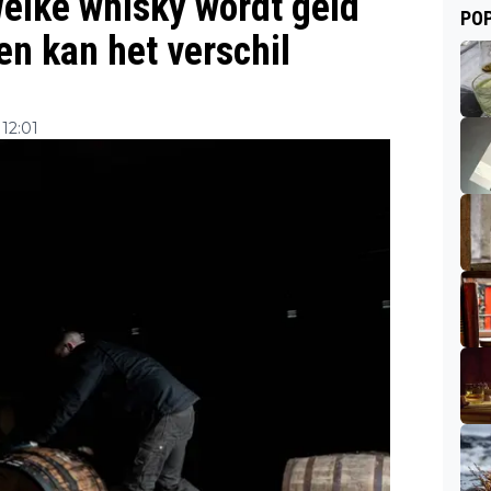
Welke whisky wordt geld
POP
en kan het verschil
12:01