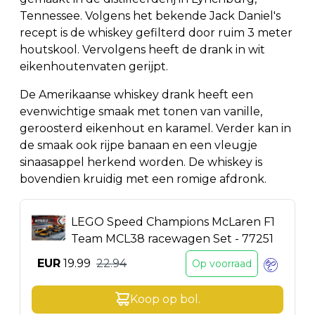
Tennessee. Volgens het bekende Jack Daniel's
recept is de whiskey gefilterd door ruim 3 meter
houtskool. Vervolgens heeft de drank in wit
eikenhoutenvaten gerijpt.
De Amerikaanse whiskey drank heeft een
evenwichtige smaak met tonen van vanille,
geroosterd eikenhout en karamel. Verder kan in
de smaak ook rijpe banaan en een vleugje
sinaasappel herkend worden. De whiskey is
bovendien kruidig met een romige afdronk.
LEGO Speed Champions McLaren F1
Team MCL38 racewagen Set - 77251
EUR
19.99
22.94
Op voorraad
Koop op
bol
.