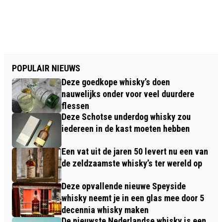
POPULAIR NIEUWS
Deze goedkope whisky’s doen
nauwelijks onder voor veel duurdere
flessen
Deze Schotse underdog whisky zou
iedereen in de kast moeten hebben
Een vat uit de jaren 50 levert nu een van
de zeldzaamste whisky’s ter wereld op
Deze opvallende nieuwe Speyside
whisky neemt je in een glas mee door 5
decennia whisky maken
De nieuwste Nederlandse whisky is een