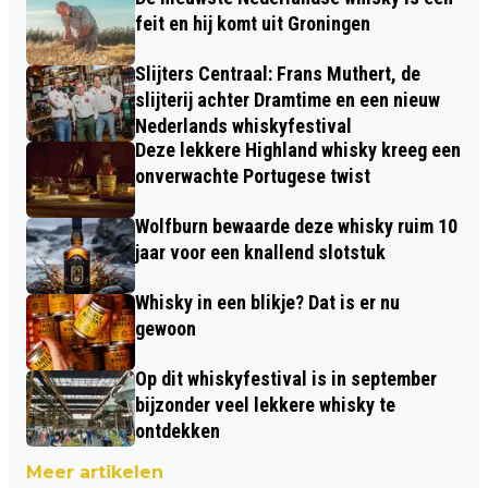
feit en hij komt uit Groningen
Slijters Centraal: Frans Muthert, de
slijterij achter Dramtime en een nieuw
Nederlands whiskyfestival
Deze lekkere Highland whisky kreeg een
onverwachte Portugese twist
Wolfburn bewaarde deze whisky ruim 10
jaar voor een knallend slotstuk
Whisky in een blikje? Dat is er nu
gewoon
Op dit whiskyfestival is in september
bijzonder veel lekkere whisky te
ontdekken
Meer artikelen