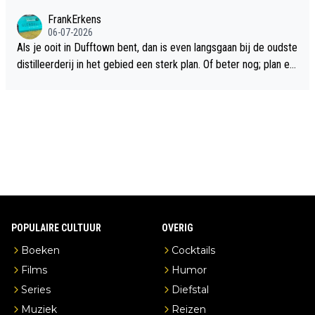
flop een feit.
FrankErkens
06-07-2026
Als je ooit in Dufftown bent, dan is even langsgaan bij de oudste
distilleerderij in het gebied een sterk plan. Of beter nog; plan ee
n overnachting in de B&B Abbeyfield, boek de kamer Hogshead
en je hebt vanuit je slaapkamer heel mooi uitzicht op de distille
erderij zelf!
POPULAIRE CULTUUR
OVERIG
Boeken
Cocktails
Films
Humor
Series
Diefstal
Muziek
Reizen