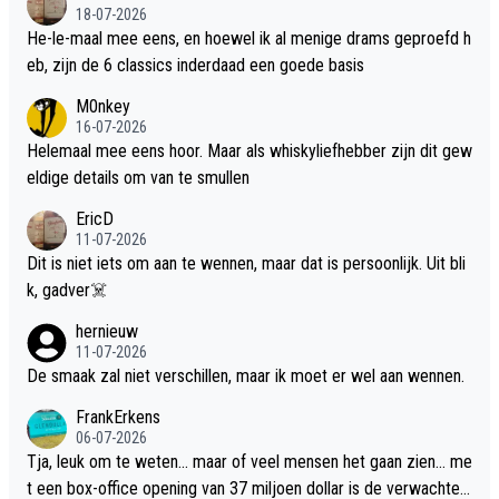
18-07-2026
He-le-maal mee eens, en hoewel ik al menige drams geproefd h
eb, zijn de 6 classics inderdaad een goede basis
M0nkey
16-07-2026
Helemaal mee eens hoor. Maar als whiskyliefhebber zijn dit gew
eldige details om van te smullen
EricD
11-07-2026
Dit is niet iets om aan te wennen, maar dat is persoonlijk. Uit bli
k, gadver☠️
hernieuw
11-07-2026
De smaak zal niet verschillen, maar ik moet er wel aan wennen.
FrankErkens
06-07-2026
Tja, leuk om te weten... maar of veel mensen het gaan zien... me
t een box-office opening van 37 miljoen dollar is de verwachte