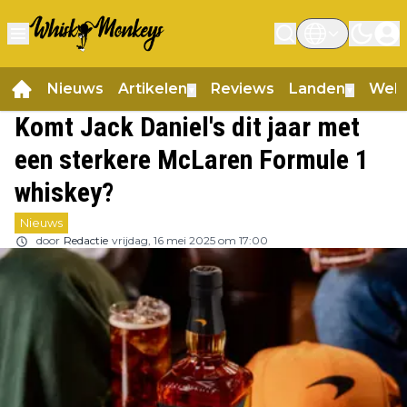
Nieuws
Artikelen
Reviews
Landen
Web
▼
▼
Komt Jack Daniel's dit jaar met
een sterkere McLaren Formule 1
whiskey?
Nieuws
door
Redactie
vrijdag, 16 mei 2025 om 17:00