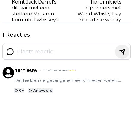
Komt Jack Daniel's
Tip: drink iets
dit jaar met een
bijzonders met
sterkere McLaren
World Whisky Day
Formule 1 whiskey?
zoals deze whisky
1 Reacties
hernieuw
17 mei 2025 om 8:56
+
142
Dat hadden de gevangenen eens moeten weten.....
0
+
Antwoord