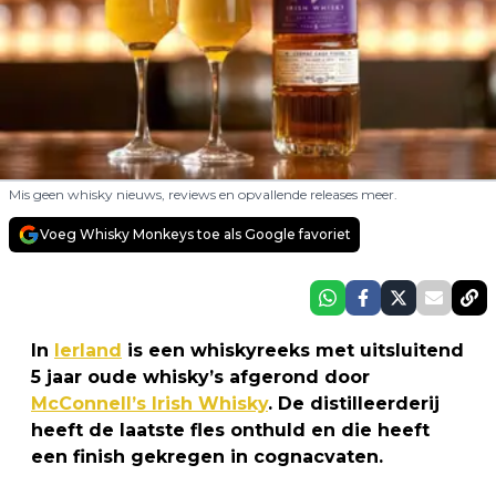
Mis geen whisky nieuws, reviews en opvallende releases meer.
Voeg Whisky Monkeys toe als Google favoriet
In
Ierland
is een whiskyreeks met uitsluitend
5 jaar oude whisky’s afgerond door
McConnell’s Irish Whisky
. De distilleerderij
heeft de laatste fles onthuld en die heeft
een finish gekregen in cognacvaten.