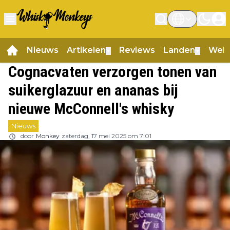
Nieuws
Artikelen
Reviews
Landen
Web
▼
▼
Cognacvaten verzorgen tonen van
suikerglazuur en ananas bij
nieuwe McConnell's whisky
Nieuws
door
Monkey
zaterdag, 17 mei 2025 om 7:01