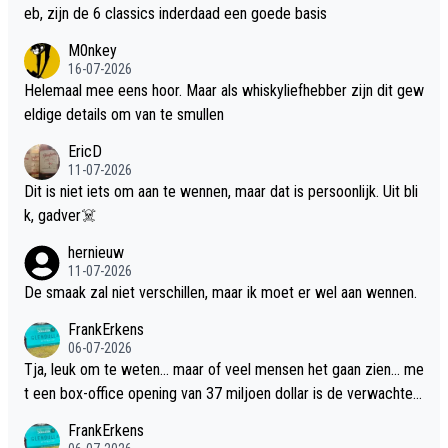
eb, zijn de 6 classics inderdaad een goede basis
M0nkey
16-07-2026
Helemaal mee eens hoor. Maar als whiskyliefhebber zijn dit gew
eldige details om van te smullen
EricD
11-07-2026
Dit is niet iets om aan te wennen, maar dat is persoonlijk. Uit bli
k, gadver☠️
hernieuw
11-07-2026
De smaak zal niet verschillen, maar ik moet er wel aan wennen.
FrankErkens
06-07-2026
Tja, leuk om te weten... maar of veel mensen het gaan zien... me
t een box-office opening van 37 miljoen dollar is de verwachte
flop een feit.
FrankErkens