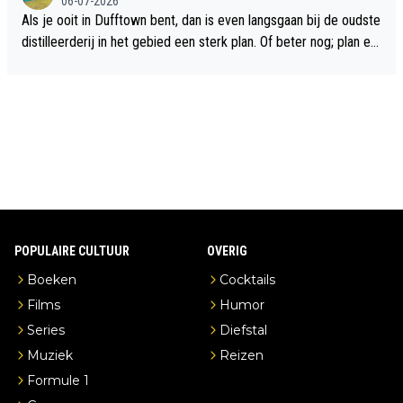
06-07-2026
Als je ooit in Dufftown bent, dan is even langsgaan bij de oudste
distilleerderij in het gebied een sterk plan. Of beter nog; plan ee
n overnachting in de B&B Abbeyfield, boek de kamer Hogshead
en je hebt vanuit je slaapkamer heel mooi uitzicht op de distille
erderij zelf!
POPULAIRE CULTUUR
OVERIG
Boeken
Cocktails
Films
Humor
Series
Diefstal
Muziek
Reizen
Formule 1