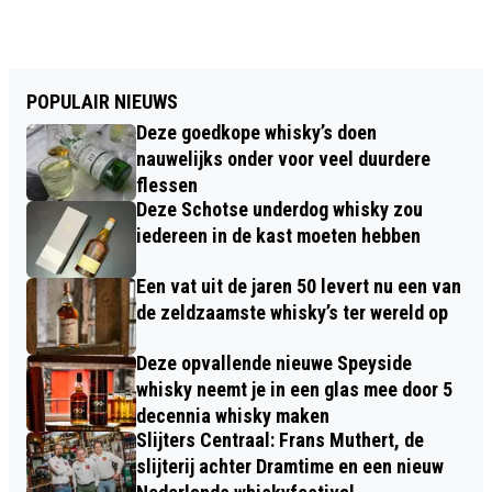
POPULAIR NIEUWS
Deze goedkope whisky’s doen
nauwelijks onder voor veel duurdere
flessen
Deze Schotse underdog whisky zou
iedereen in de kast moeten hebben
Een vat uit de jaren 50 levert nu een van
de zeldzaamste whisky’s ter wereld op
Deze opvallende nieuwe Speyside
whisky neemt je in een glas mee door 5
decennia whisky maken
Slijters Centraal: Frans Muthert, de
slijterij achter Dramtime en een nieuw